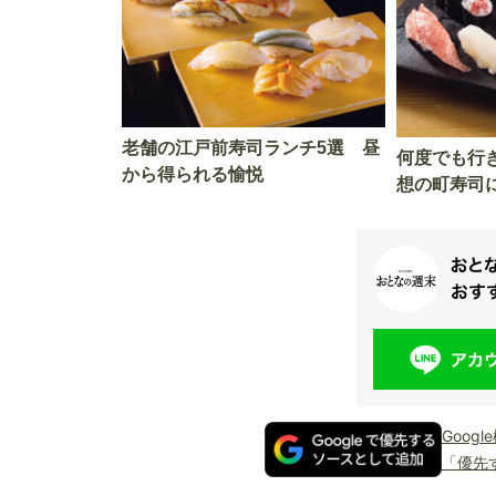
老舗の江戸前寿司ランチ5選 昼
何度でも行
から得られる愉悦
想の町寿司
Goog
「優先