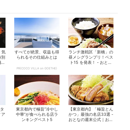
 気
すべてが絶景、収益も得
ランチ激戦区「新橋」の
特別
られるその仕組みとは
昼メシグランプリ！ベス
舗ま
ト15 を発表！ - おとな
の週末公...
PR(COCO VILLA on GOETHE)
がタ
東京都内で極旨”冷やし
【東京都内】「極旨とん
ィア
中華”が食べられる店ラ
かつ」最強の名店33選 -
ンキングベスト5
おとなの週末公式｜おい
しくて、...