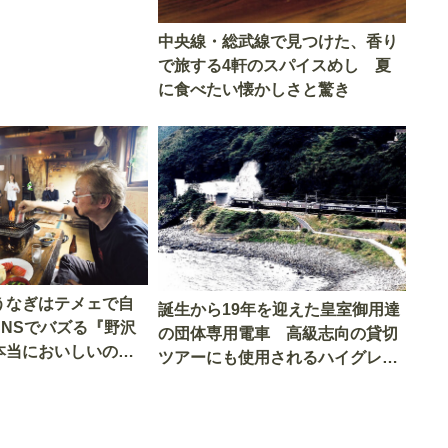
中央線・総武線で見つけた、香り
で旅する4軒のスパイスめし 夏
に食べたい懐かしさと驚き
うなぎはテメェで自
誕生から19年を迎えた皇室御用達
SNSでバズる『野沢
の団体専用電車 高級志向の貸切
本当においしいの
ツアーにも使用されるハイグレー
実食調査
ド電車とは