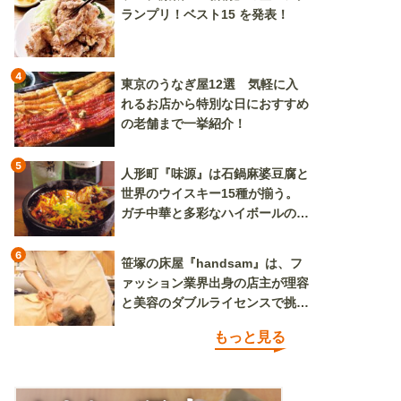
ランプリ！ベスト15 を発表！
4
東京のうなぎ屋12選 気軽に入
れるお店から特別な日におすすめ
の老舗まで一挙紹介！
5
人形町『味源』は石鍋麻婆豆腐と
世界のウイスキー15種が揃う。
ガチ中華と多彩なハイボールの組
み合わせを楽しめる
6
笹塚の床屋『handsam』は、フ
ァッション業界出身の店主が理容
と美容のダブルライセンスで挑む
新しいカルチャー発信基地
もっと見る