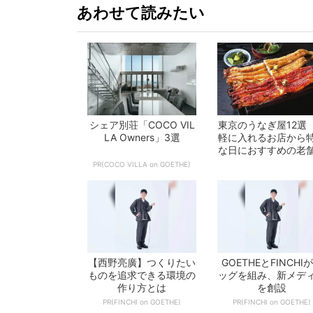
あわせて読みたい
シェア別荘「COCO VIL
東京のうなぎ屋12選
LA Owners」3選
軽に入れるお店から
な日におすすめの老
で一挙紹介！
PR(COCO VILLA on GOETHE)
【西野亮廣】つくりたい
GOETHEとFINCHI
ものを追求できる環境の
ッグを組み、新メデ
作り方とは
を創設
PR(FINCHI on GOETHE)
PR(FINCHI on GOETHE)