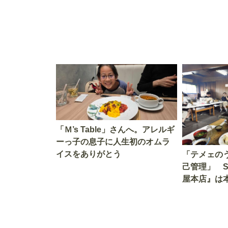
「Ｍ’s Table」さんへ。アレルギ
ーっ子の息子に人生初のオムラ
イスをありがとう
「テメェの
己管理」 
屋本店』は
か!? いざ