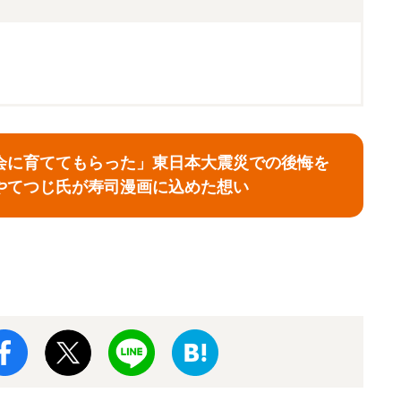
会に育ててもらった」東日本大震災での後悔を
やてつじ氏が寿司漫画に込めた想い