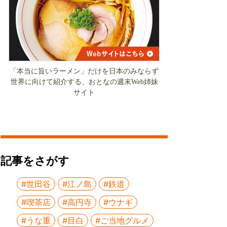
「本当に旨いラーメン」だけを日本のみならず
世界に向けて紹介する、おとなの週末Web姉妹
サイト
記事をさがす
#世田谷
#江ノ島
#鉄道
#喫茶店
#高円寺
#ウナギ
#うな重
#目白
#ご当地グルメ