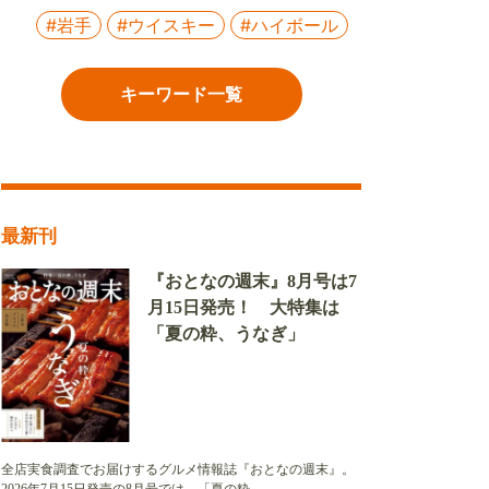
#岩手
#ウイスキー
#ハイボール
キーワード一覧
最新刊
『おとなの週末』8月号は7
月15日発売！ 大特集は
「夏の粋、うなぎ」
全店実食調査でお届けするグルメ情報誌『おとなの週末』。