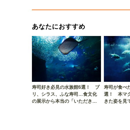
あなたにおすすめ
寿司好き必見の水族館6選！ ブ
寿司が食べ
リ、シラス、ふな寿司…食文化
選！ 本マ
の展示から本当の「いただきま
きた姿を見
す」を知る
を考える