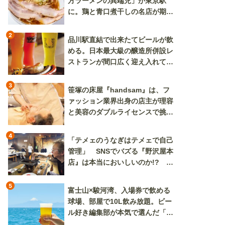
方ラーメンの異端児」が東京駅
に。鶏と青口煮干しの名店が期間
限定で登場
2
品川駅直結で出来たてビールが飲
める。日本最大級の醸造所併設レ
ストランが間口広く迎え入れてく
れる
3
笹塚の床屋『handsam』は、フ
ァッション業界出身の店主が理容
と美容のダブルライセンスで挑む
新しいカルチャー発信基地
4
「テメェのうなぎはテメェで自己
管理」 SNSでバズる『野沢屋本
店』は本当においしいのか!? い
ざ実食調査
5
富士山×駿河湾、入場券で飲める
球場、部屋で10L飲み放題。ビー
ル好き編集部が本気で選んだ「ビ
ール旅」