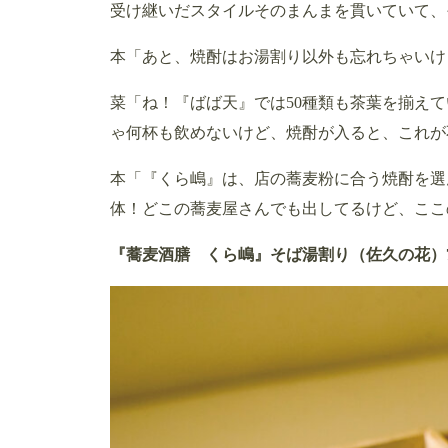
受け継いだスタイルそのまんまを貫いていて、
本「あと、焼酎はお湯割り以外も忘れちゃいけ
菜「ね！『ばば天』では50種類も茶葉を揃え
ゃ何杯も飲めないけど、焼酎が入ると、これが
本「『くら嶋』は、店の蕎麦粉に合う焼酎を選
体！どこの蕎麦屋さんでも出してるけど、ここ
『蕎麦酒膳 くら嶋』そば湯割り（佐久の花）74