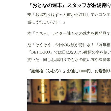
『おとなの週末』スタッフがお湯割
戎「お湯割りはずっと前から注目してたコンテ
当にうれしいです！」
本「こちら、ライター陣もその魅力を再発見で
池「そうそう、今回の収穫が特に水！『羅無櫓
『BETTAKO』では日仏なんと5種類の水を
驚いた。同じお湯割りでも水の使い方や温度帯
『羅無櫓（らむろ）』お通し1000円、お湯割り8