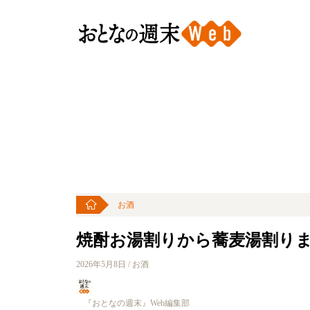
お酒
焼酎お湯割りから蕎麦湯割り
2026年5月8日 / お酒
『おとなの週末』Web編集部