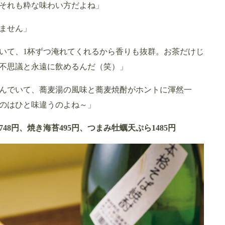
それも粋な味わい方だよね」
ません」
ていて、1杯ずつ淹れてくれるから香りも抜群。お茶だけじ
不思議と永遠に飲めるんだ（笑）」
んでいて、蕎麦湯の風味と蕎麦焼酎がホントに渾然一
のはひと味違うのよね～」
8円、焼き海苔495円、つまみ牡蠣天ぷら1485円