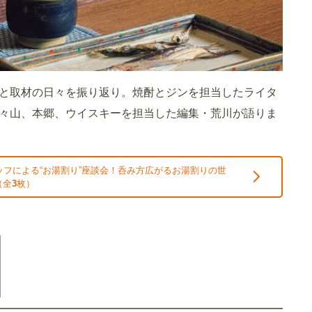
と取材の日々を振り返り。焼酎とジンを担当したライタ
々山、本郷、ウイスキーを担当した編集・荒川が語りま
ッフによる“お湯割り”座談会！呑み方広がるお湯割りの世
（全
3
枚）