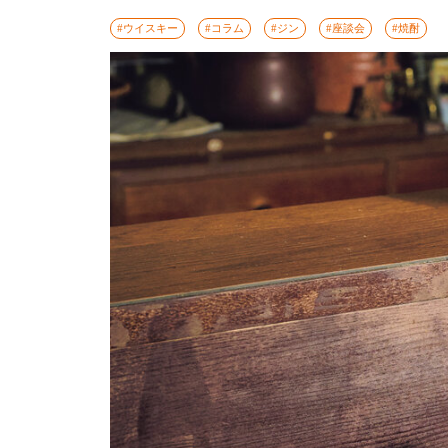
#ウイスキー
#コラム
#ジン
#座談会
#焼酎