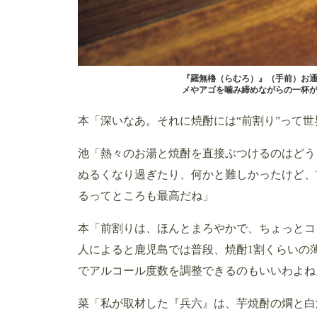
『羅無櫓（らむろ）』（手前）お通
メやアゴを噛み締めながらの一杯
本「深いなあ。それに焼酎には“前割り”って
池「熱々のお湯と焼酎を直接ぶつけるのはどう
ぬるくなり過ぎたり、何かと難しかったけど、
るってところも最高だね」
本「前割りは、ほんとまろやかで、ちょっとコ
人によると鹿児島では普段、焼酎1割くらいの
でアルコール度数を調整できるのもいいわよね
菜「私が取材した『兵六』は、芋焼酎の燗と白