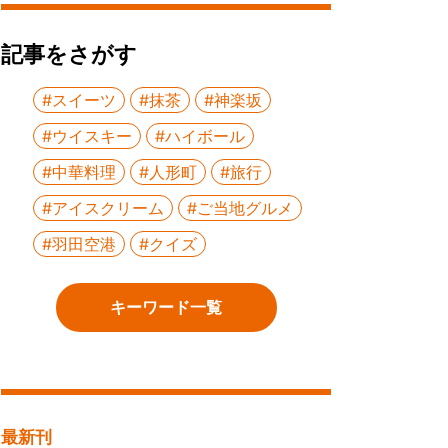
記事をさがす
#スイーツ
#抹茶
#神楽坂
#ウイスキー
#ハイボール
#中華料理
#人形町
#旅行
#アイスクリーム
#ご当地グルメ
#羽田空港
#クイズ
キーワード一覧
最新刊