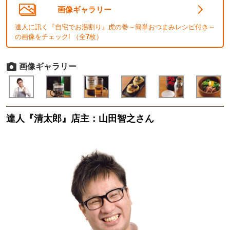
画像ギャラリー
達人に訊く『自宅でお湯割り』虎の巻～簡単おつまみレシピ付き～
の画像をチェック! （全
7
枚）
画像ギャラリー
達人『清太郎』店主：山田智之さん