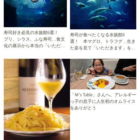
寿司好き必見の水族館6選！
寿司が食べたくなる水族館6
ブリ、シラス、ふな寿司…食文
選！ 本マグロ、トラフグ…生き
化の展示から本当の「いただき
た姿を見て「いただきます」を考
ます」を知る
える
「Ｍ’s Table」さんへ。アレルギー
っ子の息子に人生初のオムライス
をありがとう