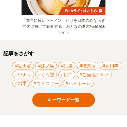
「本当に旨いラーメン」だけを日本のみならず
世界に向けて紹介する、おとなの週末Web姉妹
サイト
記事をさがす
#世田谷
#江ノ島
#鉄道
#喫茶店
#高円寺
#ウナギ
#うな重
#目白
#ご当地グルメ
#岩手
#ウイスキー
#ハイボール
キーワード一覧