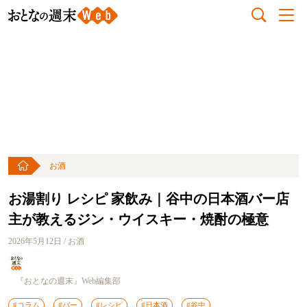
お酒
お湯割り レシピ 家飲み｜谷中の日本酒バー店
主が教えるジン・ウイスキー・焼酎の極意
2026年5月12日 / お酒
『おとなの週末』Web編集部
#コラム
#バー
#レシピ
#日本酒
#谷中