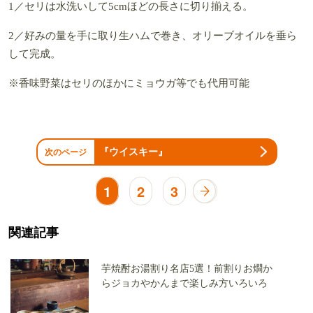
1／セリは水洗いして5cmほどの長さに切り揃える。
2／好みの量を手に取り生ハムで巻き、オリーブオイルを垂ら
して完成。
※香味野菜はセリのほかにミョウガ等でも代用可能
『ウイスキー』
次のページ
1
2
3
関連記事
芋焼酎お湯割り名店5選！前割りお燗か
らジョカやかんまで楽しみ方いろいろ