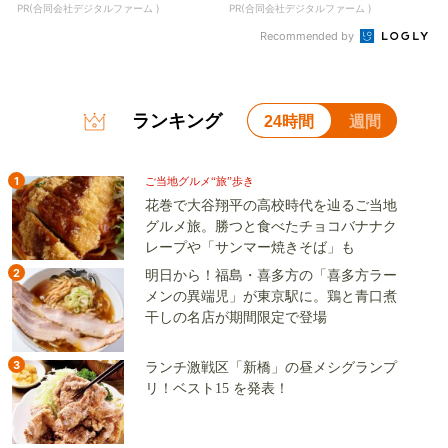
PR(合同会社デジタルファーム )
PR(合同会社デジタルファーム )
Recommended by
ランキング
24時間
週間
1
ご当地グルメ“旅”歩き
花巻で大谷翔平の高校時代を辿るご当地
グルメ旅。勝つと食べたチョコバナナク
レープや「サンマー焼きそば」も
2
明日から！福島・喜多方の「喜多方ラー
メンの異端児」が東京駅に。鶏と青口煮
干しの名店が期間限定で登場
3
ランチ激戦区「新橋」の昼メシグランプ
リ！ベスト15 を発表！