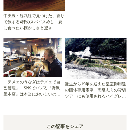
中央線・総武線で見つけた、香り
で旅する4軒のスパイスめし 夏
に食べたい懐かしさと驚き
「テメェのうなぎはテメェで自
誕生から19年を迎えた皇室御用達
己管理」 SNSでバズる『野沢
の団体専用電車 高級志向の貸切
屋本店』は本当においしいの
ツアーにも使用されるハイグレー
か!? いざ実食調査
ド電車とは
この記事をシェア