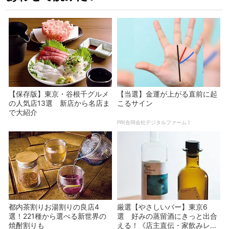
【保存版】東京・谷根千グルメ
【当選】金運が上がる直前に起
の人気店13選 新店から名店ま
こるサイン
で大紹介
PR(合同会社デジタルファーム )
都内茶割りお湯割りの良店4
厳選【やさしいバー】東京6
選！221種から選べる新世界の
選 好みの蒸留酒にきっと出合
焼酎割りも
える！《店主直伝・家飲みレ...