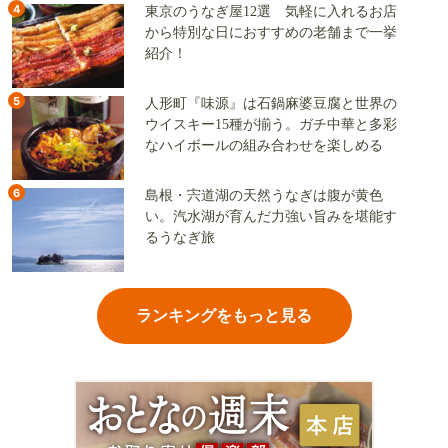
4
東京のうなぎ屋12選 気軽に入れるお店
から特別な日におすすめの老舗まで一挙
紹介！
5
人形町『味源』は石鍋麻婆豆腐と世界の
ウイスキー15種が揃う。ガチ中華と多彩
なハイボールの組み合わせを楽しめる
6
島根・宍道湖の天然うなぎは腹が黄色
い。汽水湖が育んだ力強い旨みを堪能す
るうなぎ旅
ランキングをもっと見る