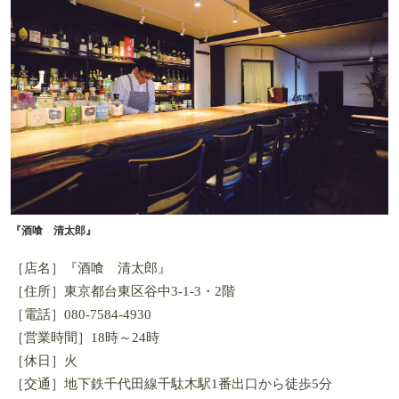
『酒喰 清太郎』
［店名］『酒喰 清太郎』
［住所］東京都台東区谷中3-1-3・2階
［電話］080-7584-4930
［営業時間］18時～24時
［休日］火
［交通］地下鉄千代田線千駄木駅1番出口から徒歩5分