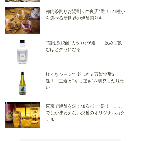
都内茶割りお湯割りの良店4選！221種か
ら選べる新世界の焼酎割りも
“個性派焼酎”カタログ6選！ 飲めば飲
むほどクセになる
様々なシーンで楽しめる万能焼酎6
選！ 王道と“今っぽさ”を研究した味わ
い
東京で焼酎を深く知るバー4選！ ここ
でしか味わえない焼酎のオリジナルカク
テル