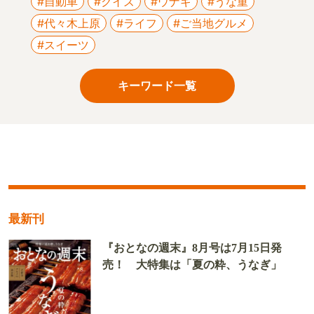
#自動車
#クイズ
#ウナギ
#うな重
#代々木上原
#ライフ
#ご当地グルメ
#スイーツ
キーワード一覧
最新刊
『おとなの週末』8月号は7月15日発
売！ 大特集は「夏の粋、うなぎ」