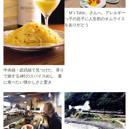
「Ｍ’s Table」さんへ。アレルギー
っ子の息子に人生初のオムライス
をありがとう
中央線・総武線で見つけた、香り
で旅する4軒のスパイスめし 夏
に食べたい懐かしさと驚き