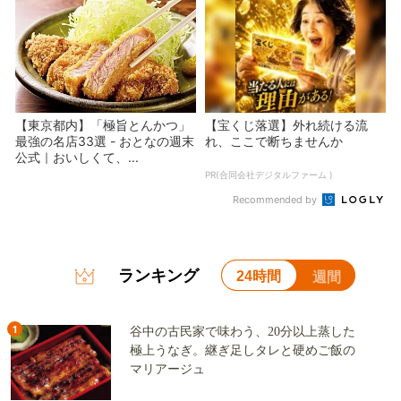
【東京都内】「極旨とんかつ」
【宝くじ落選】外れ続ける流
最強の名店33選 - おとなの週末
れ、ここで断ちませんか
公式｜おいしくて、...
PR(合同会社デジタルファーム )
Recommended by
ランキング
24時間
週間
1
谷中の古民家で味わう、20分以上蒸した
極上うなぎ。継ぎ足しタレと硬めご飯の
マリアージュ