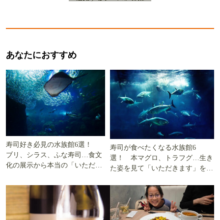
あなたにおすすめ
寿司好き必見の水族館6選！
寿司が食べたくなる水族館6
ブリ、シラス、ふな寿司…食文
選！ 本マグロ、トラフグ…生き
化の展示から本当の「いただき
た姿を見て「いただきます」を考
ます」を知る
える