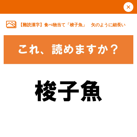
【難読漢字】食べ物当て「梭子魚」 矢のように細長い