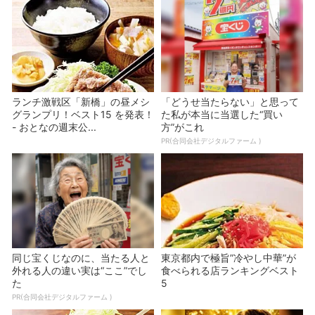
ランチ激戦区「新橋」の昼メシ
「どうせ当たらない」と思って
グランプリ！ベスト15 を発表！
た私が本当に当選した“買い
- おとなの週末公...
方”がこれ
PR(合同会社デジタルファーム )
同じ宝くじなのに、当たる人と
東京都内で極旨”冷やし中華”が
外れる人の違い実は“ここ”でし
食べられる店ランキングベスト
た
5
PR(合同会社デジタルファーム )