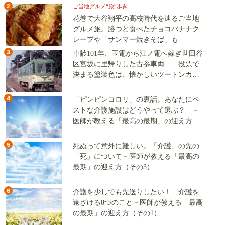
2
ご当地グルメ“旅”歩き
花巻で大谷翔平の高校時代を辿るご当地
グルメ旅。勝つと食べたチョコバナナク
レープや「サンマー焼きそば」も
3
車齢101年、玉電から江ノ電へ嫁ぎ世田谷
区宮坂に里帰りした古参車両 投票で
決まる塗装色は、懐かしいツートンカラ
ーか、グリーン単色か
4
「ピンピンコロリ」の裏話。あなたにベ
ストな介護施設はどうやって選ぶ？ －
医師が教える「最高の最期」の迎え方
（その2）
5
死ぬって意外に難しい。「介護」の先の
「死」について－医師が教える「最高の
最期」の迎え方（その3）
6
介護を少しでも先送りしたい！ 介護を
遠ざける8つのこと－医師が教える「最高
の最期」の迎え方（その1）