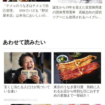
「テメェのうなぎはテメェで自
誕生から19年を迎えた皇室御用達
己管理」 SNSでバズる『野沢
の団体専用電車 高級志向の貸切
屋本店』は本当においしいの
ツアーにも使用されるハイグレー
か!? いざ実食調査
ド電車とは
あわせて読みたい
宝くじ当たる人だけが気づいて
東京のうなぎ屋12選 気軽に入
いる違い
れるお店から特別な日におすす
めの老舗まで一挙紹介！
PR(合同会社デジタルファーム )