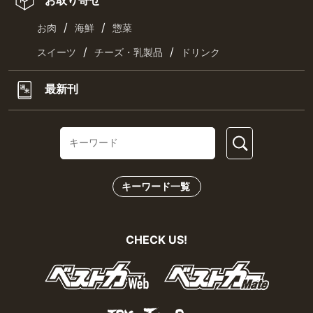
お取り寄せ
/
/
お肉
海鮮
惣菜
/
/
スイーツ
チーズ・乳製品
ドリンク
最新刊
キーワード一覧
CHECK US!