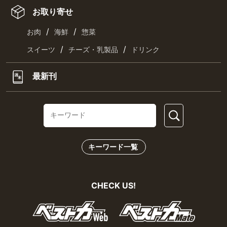
お取り寄せ
/
/
お肉
海鮮
惣菜
/
/
スイーツ
チーズ・乳製品
ドリンク
最新刊
キーワード一覧
CHECK US!