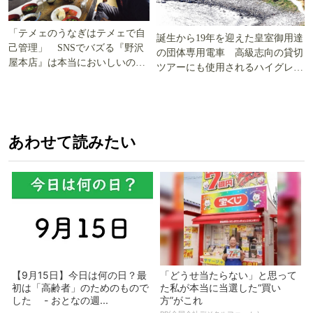
「テメェのうなぎはテメェで自
誕生から19年を迎えた皇室御用達
己管理」 SNSでバズる『野沢
の団体専用電車 高級志向の貸切
屋本店』は本当においしいの
ツアーにも使用されるハイグレー
か!? いざ実食調査
ド電車とは
あわせて読みたい
【9月15日】今日は何の日？最
「どうせ当たらない」と思って
初は「高齢者」のためのもので
た私が本当に当選した“買い
した - おとなの週...
方”がこれ