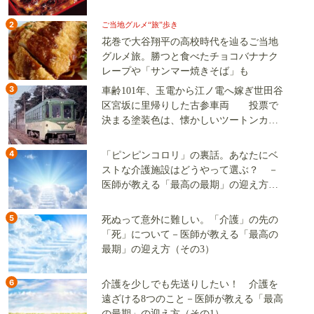
2
ご当地グルメ“旅”歩き
花巻で大谷翔平の高校時代を辿るご当地
グルメ旅。勝つと食べたチョコバナナク
レープや「サンマー焼きそば」も
3
車齢101年、玉電から江ノ電へ嫁ぎ世田谷
区宮坂に里帰りした古参車両 投票で
決まる塗装色は、懐かしいツートンカラ
ーか、グリーン単色か
4
「ピンピンコロリ」の裏話。あなたにベ
ストな介護施設はどうやって選ぶ？ －
医師が教える「最高の最期」の迎え方
（その2）
5
死ぬって意外に難しい。「介護」の先の
「死」について－医師が教える「最高の
最期」の迎え方（その3）
6
介護を少しでも先送りしたい！ 介護を
遠ざける8つのこと－医師が教える「最高
の最期」の迎え方（その1）