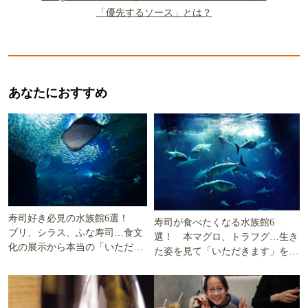
「優先するソース」とは？
あなたにおすすめ
寿司好き必見の水族館6選！
寿司が食べたくなる水族館6
ブリ、シラス、ふな寿司…食文
選！ 本マグロ、トラフグ…生き
化の展示から本当の「いただき
た姿を見て「いただきます」を考
ます」を知る
える