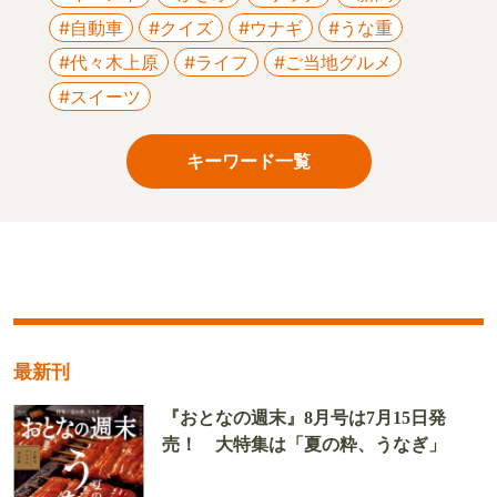
#自動車
#クイズ
#ウナギ
#うな重
#代々木上原
#ライフ
#ご当地グルメ
#スイーツ
キーワード一覧
最新刊
『おとなの週末』8月号は7月15日発
売！ 大特集は「夏の粋、うなぎ」