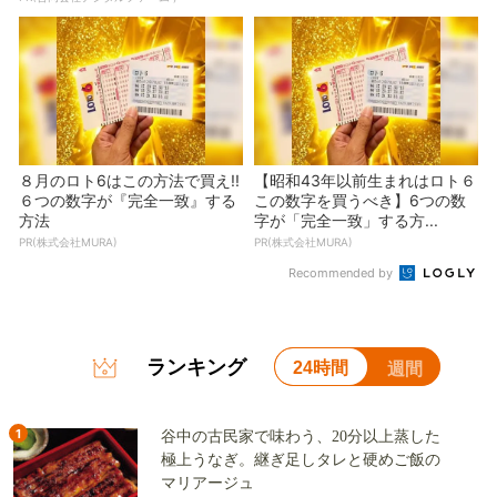
８月のロト6はこの方法で買え!!
【昭和43年以前生まれはロト６
６つの数字が『完全一致』する
この数字を買うべき】6つの数
方法
字が「完全一致」する方...
PR(株式会社MURA)
PR(株式会社MURA)
Recommended by
ランキング
24時間
週間
1
谷中の古民家で味わう、20分以上蒸した
極上うなぎ。継ぎ足しタレと硬めご飯の
マリアージュ