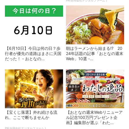
PR(合同会社デジタルファーム )
【6月10日】今日は何の日？歩
朝はラーメンから始まる!? 20
行者が優先の道路はまさに天国
24年話題の記事「おとなの週末
だった！ - おとなの...
Web」10選 -...
【宝くじ落選】外れ続ける流
【おとなの週末Webリニューア
れ、ここで断ちませんか
ル記念100万円プレゼント企
画】編集部が選ぶ「わた...
PR(合同会社デジタルファーム )