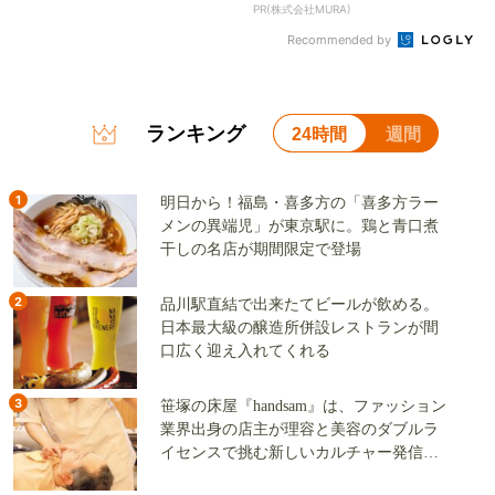
PR(株式会社MURA)
Recommended by
ランキング
24時間
週間
1
明日から！福島・喜多方の「喜多方ラー
メンの異端児」が東京駅に。鶏と青口煮
干しの名店が期間限定で登場
2
品川駅直結で出来たてビールが飲める。
日本最大級の醸造所併設レストランが間
口広く迎え入れてくれる
3
笹塚の床屋『handsam』は、ファッション
業界出身の店主が理容と美容のダブルラ
イセンスで挑む新しいカルチャー発信基
地