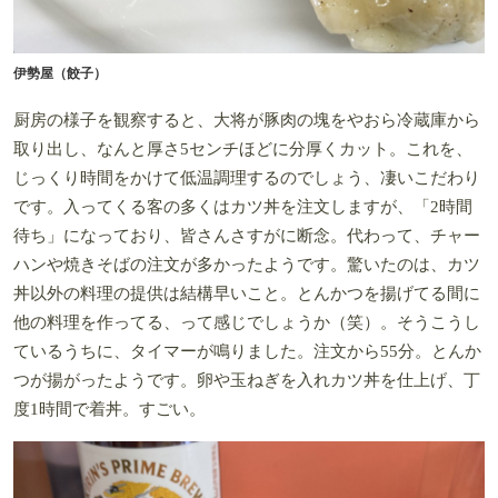
伊勢屋（餃子）
厨房の様子を観察すると、大将が豚肉の塊をやおら冷蔵庫から
取り出し、なんと厚さ5センチほどに分厚くカット。これを、
じっくり時間をかけて低温調理するのでしょう、凄いこだわり
です。入ってくる客の多くはカツ丼を注文しますが、「2時間
待ち」になっており、皆さんさすがに断念。代わって、チャー
ハンや焼きそばの注文が多かったようです。驚いたのは、カツ
丼以外の料理の提供は結構早いこと。とんかつを揚げてる間に
他の料理を作ってる、って感じでしょうか（笑）。そうこうし
ているうちに、タイマーが鳴りました。注文から55分。とんか
つが揚がったようです。卵や玉ねぎを入れカツ丼を仕上げ、丁
度1時間で着丼。すごい。