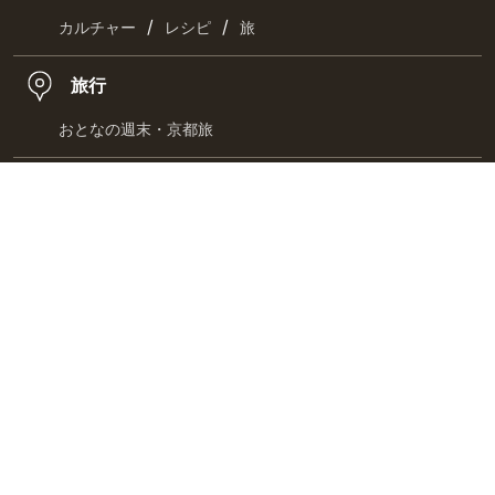
/
/
カルチャー
レシピ
旅
旅行
おとなの週末・京都旅
コミック
/
/
クッキングパパ
ラズウェル細木
漫画・満吉くん
お取り寄せ
/
/
お肉
海鮮
惣菜
/
/
スイーツ
チーズ・乳製品
ドリンク
最新刊