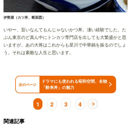
伊勢屋（カツ丼、断面図）
いやー、旨いなんてもんじゃないかつ丼。凄い経験でした。た
ぶん東京のど真ん中にトンカツ専門店を出しても大繁盛かと思
いますが、あの大将はこれからも星川で中華鍋を振るのでしょ
う。それは素敵な人生と思います。
ドラマにも使われる昭和空間、名物
次のページ
「酔来丼」の魅力
1
2
3
4
関連記事