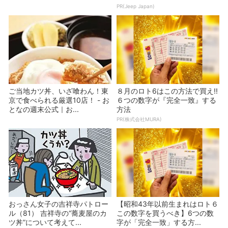
PR(Jeep Japan)
ご当地カツ丼、いざ喰わん！東
８月のロト6はこの方法で買え!!
京で食べられる厳選10店！ - お
６つの数字が『完全一致』する
となの週末公式｜お...
方法
PR(株式会社MURA)
おっさん女子の吉祥寺パトロー
【昭和43年以前生まれはロト６
ル（81） 吉祥寺の“蕎麦屋のカ
この数字を買うべき】6つの数
ツ丼”について考えて...
字が「完全一致」する方...