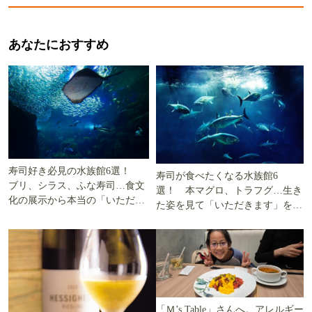
あなたにおすすめ
寿司好き必見の水族館6選！
寿司が食べたくなる水族館6
ブリ、シラス、ふな寿司…食文
選！ 本マグロ、トラフグ…生き
化の展示から本当の「いただき
た姿を見て「いただきます」を考
ます」を知る
える
「Ｍ’s Table」さんへ。アレルギー