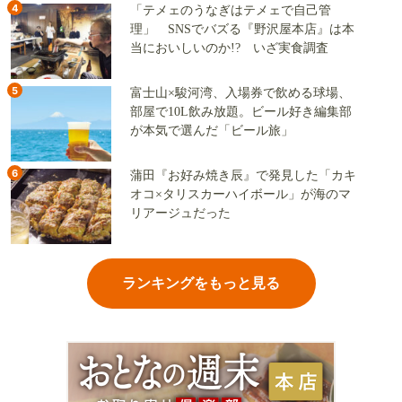
4
「テメェのうなぎはテメェで自己管
理」 SNSでバズる『野沢屋本店』は本
当においしいのか!? いざ実食調査
5
富士山×駿河湾、入場券で飲める球場、
部屋で10L飲み放題。ビール好き編集部
が本気で選んだ「ビール旅」
6
蒲田『お好み焼き辰』で発見した「カキ
オコ×タリスカーハイボール」が海のマ
リアージュだった
ランキングをもっと見る