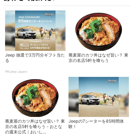
Jeep 抽選で3万円分ギフト当た
蕎麦屋のカツ丼はなぜ旨い？ 東
る
京の名店5軒を喰らう
PR(Jeep Japan)
蕎麦屋のカツ丼はなぜ旨い？ 東
Jeepの7シーターを85時間体
京の名店5軒を喰らう - おとな
験！
の週末公式｜おいし...