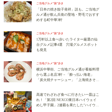
ご当地グルメ“旅”歩き
「日本の焼き餃子発祥」説も。ご当地グ
ルメ通が飲ん兵衛の聖地・野毛でおすす
めする町中華3軒
ご当地グルメ“旅”歩き
1万軒以上食べ歩いたライター厳選の仙
台グルメ記事4選 穴場グルメスポット
も発見
ご当地グルメ“旅”歩き
横浜中華街、ご当地グルメ通が看板料理
から選ぶ名店3軒－「酔っ払い海老」
「炭火焼チャーシュー」「上海焼きそ
ば」！
高速でわざわざ食べに行きたい一皿はこ
れ！「第2回 NEXCO東日本ハイウェイ
めし甲子園」2連覇を果たした“ハイウェ
イめし王者”の実力とは？