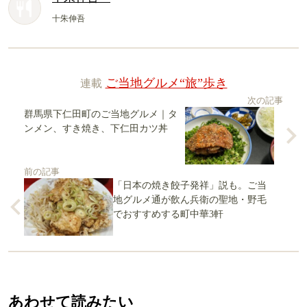
十朱伸吾
連載
ご当地グルメ“旅”歩き
次の記事
群馬県下仁田町のご当地グルメ｜タ
ンメン、すき焼き、下仁田カツ丼
前の記事
「日本の焼き餃子発祥」説も。ご当
地グルメ通が飲ん兵衛の聖地・野毛
でおすすめする町中華3軒
あわせて読みたい