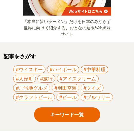
「本当に旨いラーメン」だけを日本のみならず
世界に向けて紹介する、おとなの週末Web姉妹
サイト
記事をさがす
#ウイスキー
#ハイボール
#中華料理
#人形町
#旅行
#アイスクリーム
#ご当地グルメ
#羽田空港
#クイズ
#クラフトビール
#ビール
#ブルワリー
キーワード一覧