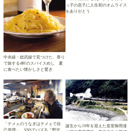
っ子の息子に人生初のオムライス
をありがとう
中央線・総武線で見つけた、香り
で旅する4軒のスパイスめし 夏
に食べたい懐かしさと驚き
「テメェのうなぎはテメェで自
誕生から19年を迎えた皇室御用達
己管理」 SNSでバズる『野沢