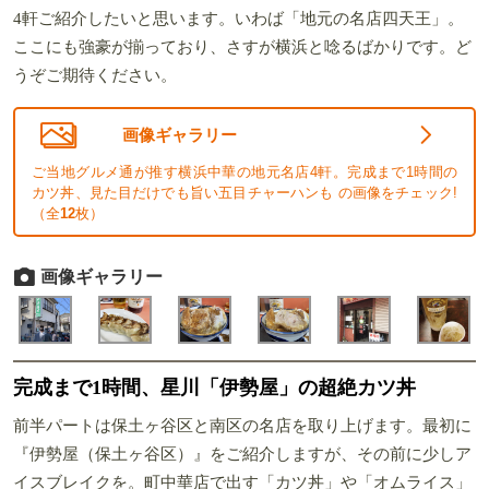
4軒ご紹介したいと思います。いわば「地元の名店四天王」。
ここにも強豪が揃っており、さすが横浜と唸るばかりです。ど
うぞご期待ください。
画像ギャラリー
ご当地グルメ通が推す横浜中華の地元名店4軒。完成まで1時間の
カツ丼、見た目だけでも旨い五目チャーハンも の画像をチェック!
（全
12
枚）
画像ギャラリー
完成まで1時間、星川「伊勢屋」の超絶カツ丼
前半パートは保土ヶ谷区と南区の名店を取り上げます。最初に
『伊勢屋（保土ヶ谷区）』をご紹介しますが、その前に少しア
イスブレイクを。町中華店で出す「カツ丼」や「オムライス」