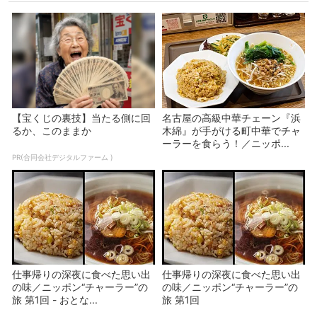
【宝くじの裏技】当たる側に回
名古屋の高級中華チェーン『浜
るか、このままか
木綿』が手がける町中華でチャ
ーラーを食らう！／ニッポ...
PR(合同会社デジタルファーム )
仕事帰りの深夜に食べた思い出
仕事帰りの深夜に食べた思い出
の味／ニッポン“チャーラー”の
の味／ニッポン“チャーラー”の
旅 第1回 - おとな...
旅 第1回