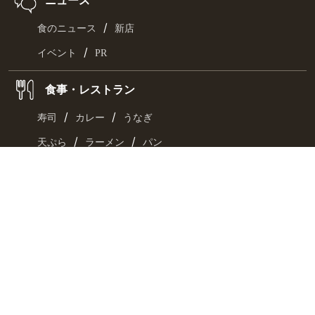
/
食のニュース
新店
/
イベント
PR
食事・レストラン
/
/
寿司
カレー
うなぎ
/
/
天ぷら
ラーメン
パン
/
/
ランチ
カフェ
スイーツ
TRYラーメン大賞
特集・コラム
/
/
占い
クイズ
街
/
/
音楽
スポーツ
ファッション