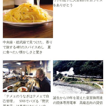
っ子の息子に人生初のオムライス
をありがとう
中央線・総武線で見つけた、香り
で旅する4軒のスパイスめし 夏
に食べたい懐かしさと驚き
「テメェのうなぎはテメェで自
誕生から19年を迎えた皇室御用達
己管理」 SNSでバズる『野沢
の団体専用電車 高級志向の貸切