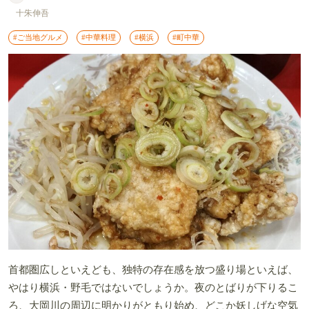
十朱伸吾
#ご当地グルメ
#中華料理
#横浜
#町中華
首都圏広しといえども、独特の存在感を放つ盛り場といえば、
やはり横浜・野毛ではないでしょうか。夜のとばりが下りるこ
ろ、大岡川の周辺に明かりがともり始め、どこか妖しげな空気