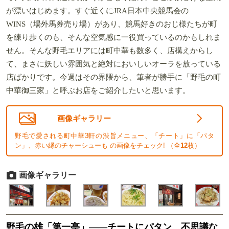
が漂いはじめます。すぐ近くにJRA日本中央競馬会の
WINS（場外馬券売り場）があり、競馬好きのおじ様たちが町
を練り歩くのも、そんな空気感に一役買っているのかもしれま
せん。そんな野毛エリアには町中華も数多く、店構えからし
て、まさに妖しい雰囲気と絶対においしいオーラを放っている
店ばかりです。今週はその界隈から、筆者が勝手に「野毛の町
中華御三家」と呼ぶお店をご紹介したいと思います。
画像ギャラリー
野毛で愛される町中華3軒の渋旨メニュー、「チート」に「パタ
ン」、赤い縁のチャーシューも の画像をチェック! （全
12
枚）
画像ギャラリー
野毛の雄「第一亭」——チートにパタン、不思議な