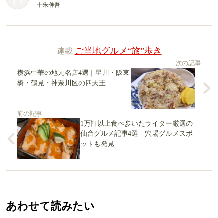
十朱伸吾
連載
ご当地グルメ“旅”歩き
次の記事
横浜中華の地元名店4選｜星川・阪東
橋・鶴見・神奈川区の四天王
前の記事
1万軒以上食べ歩いたライター厳選の
仙台グルメ記事4選 穴場グルメスポ
ットも発見
あわせて読みたい