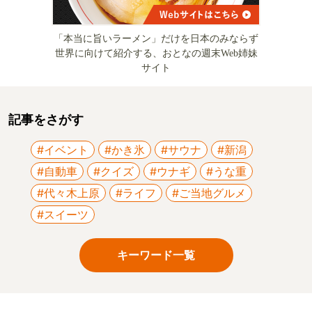
「本当に旨いラーメン」だけを日本のみならず
世界に向けて紹介する、おとなの週末Web姉妹
サイト
記事をさがす
#イベント
#かき氷
#サウナ
#新潟
#自動車
#クイズ
#ウナギ
#うな重
#代々木上原
#ライフ
#ご当地グルメ
#スイーツ
キーワード一覧