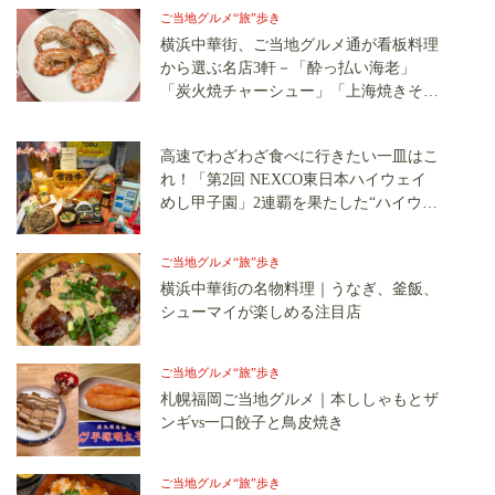
ご当地グルメ“旅”歩き
横浜中華街、ご当地グルメ通が看板料理
から選ぶ名店3軒－「酔っ払い海老」
「炭火焼チャーシュー」「上海焼きそ
ば」！
高速でわざわざ食べに行きたい一皿はこ
れ！「第2回 NEXCO東日本ハイウェイ
めし甲子園」2連覇を果たした“ハイウェ
イめし王者”の実力とは？
ご当地グルメ“旅”歩き
横浜中華街の名物料理｜うなぎ、釜飯、
シューマイが楽しめる注目店
ご当地グルメ“旅”歩き
札幌福岡ご当地グルメ｜本ししゃもとザ
ンギvs一口餃子と鳥皮焼き
ご当地グルメ“旅”歩き