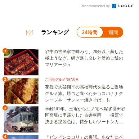
Recommended by
ランキング
24時間
週間
1
谷中の古民家で味わう、20分以上蒸した
極上うなぎ。継ぎ足しタレと硬めご飯の
マリアージュ
2
ご当地グルメ“旅”歩き
花巻で大谷翔平の高校時代を辿るご当地
グルメ旅。勝つと食べたチョコバナナク
レープや「サンマー焼きそば」も
3
車齢101年、玉電から江ノ電へ嫁ぎ世田谷
区宮坂に里帰りした古参車両 投票で
決まる塗装色は、懐かしいツートンカラ
ーか、グリーン単色か
4
「ピンピンコロリ」の裏話。あなたにベ