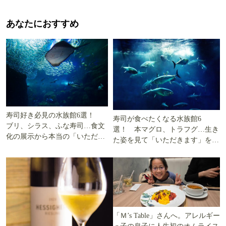
あなたにおすすめ
寿司好き必見の水族館6選！
寿司が食べたくなる水族館6
ブリ、シラス、ふな寿司…食文
選！ 本マグロ、トラフグ…生き
化の展示から本当の「いただき
た姿を見て「いただきます」を考
ます」を知る
える
「Ｍ’s Table」さんへ。アレルギー