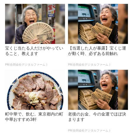
宝くじ当たる人だけがやってい
【当選した人が暴露】宝くじ運
ること、教えます
が動く時、必ずある前触れ
PR(合同会社デジタルファーム )
PR(合同会社デジタルファーム )
町中華で、飲む。東京都内の町
老後のお金、今の金運でほぼ決
中華おすすめ3軒
まります
PR(合同会社デジタルファーム )