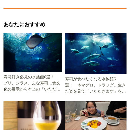
あなたにおすすめ
寿司好き必見の水族館6選！
寿司が食べたくなる水族館6
ブリ、シラス、ふな寿司…食文
選！ 本マグロ、トラフグ…生き
化の展示から本当の「いただき
た姿を見て「いただきます」を考
ます」を知る
える