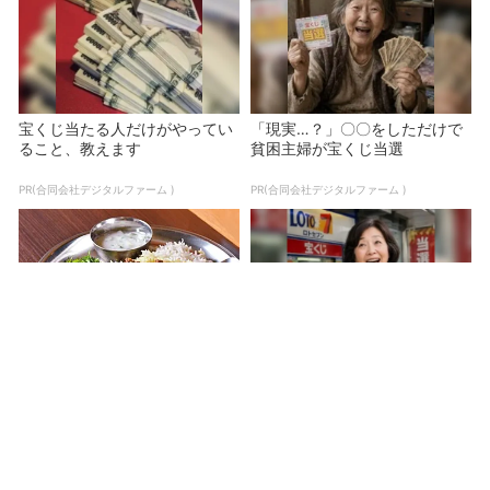
宝くじ当たる人だけがやってい
「現実…？」〇〇をしただけで
ること、教えます
貧困主婦が宝くじ当選
PR(合同会社デジタルファーム )
PR(合同会社デジタルファーム )
カレー座談会「ビリヤニ」と
宝くじ当たる人だけがやってい
「多皿系」の魅力とは？【厳選
ること、教えます
7軒】を紹介 - おとなの...
PR(合同会社デジタルファーム )