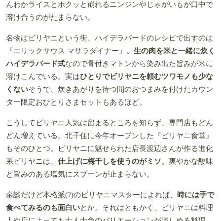
んわかライスとホクッと崩れるニンジンやじゃがいもが口中で
溶け合うのがたまらない。
名物はビリヤニという街、ハイデラバードのレシピで出すのは
『エリックサウス マサラダイナー』。
生の肉を米と一緒に炊く
ハイデラバード式
なので骨付きマトンから染み出た旨みが米に
溶けこんでいる。実は
ひとりでビリヤニを頼むツワモノも少な
くない
そうで、炊きあがりを待つ間のおつまみを付けたカウン
ター限定おひとりさまセットもあるほど。
こうしてビリヤニ人気は留まるところを知らず、専門店もどん
どん増えている。北千住に今年オープンした『ビリヤニ食堂』
もそのひとつ。ビリヤニに魅せられた店長渡辺さんが作る進化
系ビリヤニは、
仕上げに梅干しを使うのがミソ
。爽やかな酸味
と旨みのある塩気にスプーンが止まらない。
余談だけど本格派(?)のビリヤニマスターによれば、
時には手で
食べてみるのも面白い
とか。それはともかく、ビリヤニは料理
人や店によっても十人十色のバリエーションが楽しめる料理。