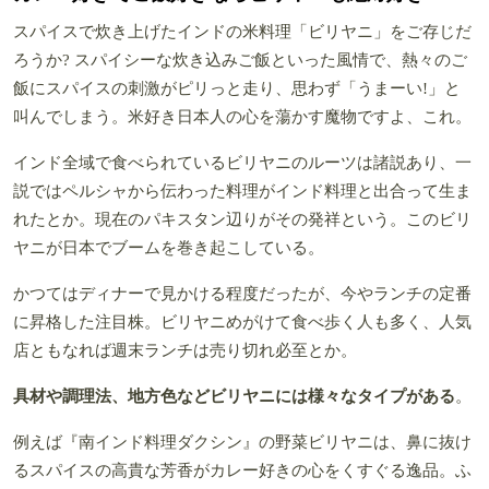
スパイスで炊き上げたインドの米料理「ビリヤニ」をご存じだ
ろうか? スパイシーな炊き込みご飯といった風情で、熱々のご
飯にスパイスの刺激がピリっと走り、思わず「うまーい!」と
叫んでしまう。米好き日本人の心を蕩かす魔物ですよ、これ。
インド全域で食べられているビリヤニのルーツは諸説あり、一
説ではペルシャから伝わった料理がインド料理と出合って生ま
れたとか。現在のパキスタン辺りがその発祥という。このビリ
ヤニが日本でブームを巻き起こしている。
かつてはディナーで見かける程度だったが、今やランチの定番
に昇格した注目株。ビリヤニめがけて食べ歩く人も多く、人気
店ともなれば週末ランチは売り切れ必至とか。
具材や調理法、地方色などビリヤニには様々なタイプがある
。
例えば『南インド料理ダクシン』の野菜ビリヤニは、鼻に抜け
るスパイスの高貴な芳香がカレー好きの心をくすぐる逸品。ふ