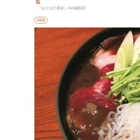
『おとなの週末』Web編集部
#両国