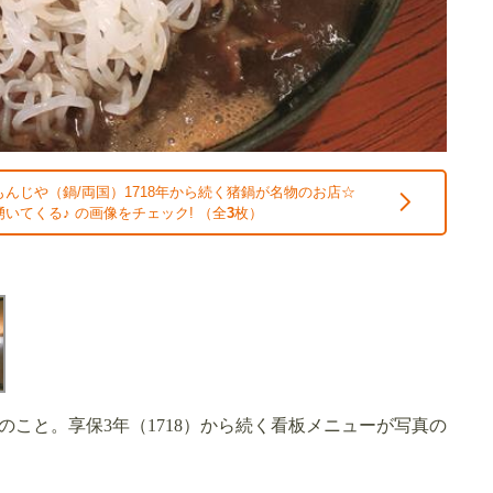
んじや（鍋/両国）1718年から続く猪鍋が名物のお店☆
いてくる♪ の画像をチェック! （全
3
枚）
こと。享保3年（1718）から続く看板メニューが写真の