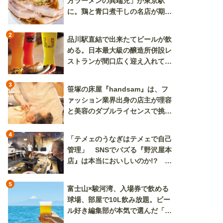
方ラーメンの異端児」が東京駅
に。鶏と青口煮干しの名店が期間
限定で登場
2
品川駅直結で出来たてビールが飲
める。日本最大級の醸造所併設レ
ストランが間口広く迎え入れてく
れる
3
笹塚の床屋『handsam』は、フ
ァッション業界出身の店主が理容
と美容のダブルライセンスで挑む
新しいカルチャー発信基地
4
「テメェのうなぎはテメェで自己
管理」 SNSでバズる『野沢屋本
店』は本当においしいのか!? い
ざ実食調査
5
富士山×駿河湾、入場券で飲める
球場、部屋で10L飲み放題。ビー
ル好き編集部が本気で選んだ「ビ
ール旅」