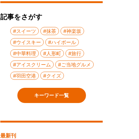
記事をさがす
#スイーツ
#抹茶
#神楽坂
#ウイスキー
#ハイボール
#中華料理
#人形町
#旅行
#アイスクリーム
#ご当地グルメ
#羽田空港
#クイズ
キーワード一覧
最新刊