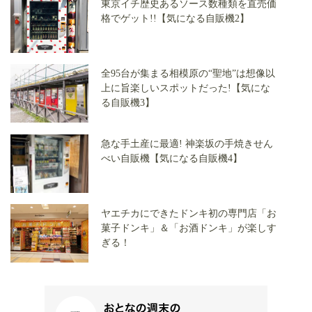
東京イチ歴史あるソース数種類を直売価
格でゲット!!【気になる自販機2】
全95台が集まる相模原の“聖地”は想像以
上に旨楽しいスポットだった!【気にな
る自販機3】
急な手土産に最適! 神楽坂の手焼きせん
べい自販機【気になる自販機4】
ヤエチカにできたドンキ初の専門店「お
菓子ドンキ」＆「お酒ドンキ」が楽しす
ぎる！