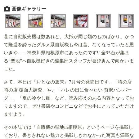
画像ギャラリー
巷に自動販売機は数あれど、大抵が同じ類のものばかり。かつ
て隆盛を誇ったグルメ系自販機も今は昔、なくなっていたと思
いきや……神奈川県相模原市にあったのです!! 全95台が集ま
る“聖地”へ自販機好きの編集部スタッフが喜び勇んで向かいま
した。
さて、本日は『おとなの週末』7月号の発売日です。「噂の店
噂の店 覆面大調査」や、「ハレの日に食べたい 贅沢ハンバー
グ」、「夏の冷やし麺」など、読み応えのある内容となってお
りますので、ぜひ書店やコンビニなどでお手にとっていただけ
ますよう。
その本誌では「自販機の聖地in相模原」というページを掲載し
ており、書ききれない魅力と掲載しきれなかった写真も満載な