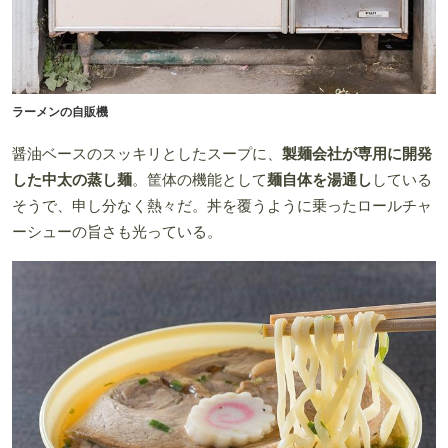
ラーメンの自販機
醤油ベースのスッキリとしたスープに、
製麺会社が専用に開発
した中太の蒸し麺
。筐体の機能として
麺自体を湯通し
している
そうで、申し分なく熱々だ。丼を覆うように乗ったロールチャ
ーシューの旨さも光っている。