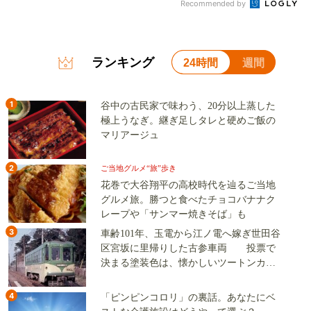
Recommended by
ランキング
24時間
週間
1
谷中の古民家で味わう、20分以上蒸した
極上うなぎ。継ぎ足しタレと硬めご飯の
マリアージュ
2
ご当地グルメ“旅”歩き
花巻で大谷翔平の高校時代を辿るご当地
グルメ旅。勝つと食べたチョコバナナク
レープや「サンマー焼きそば」も
3
車齢101年、玉電から江ノ電へ嫁ぎ世田谷
区宮坂に里帰りした古参車両 投票で
決まる塗装色は、懐かしいツートンカラ
ーか、グリーン単色か
4
「ピンピンコロリ」の裏話。あなたにベ