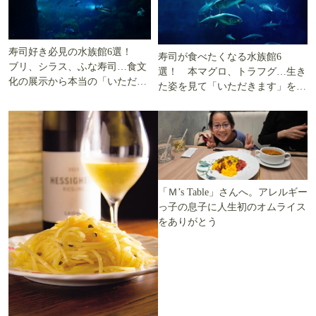
寿司好き必見の水族館6選！
寿司が食べたくなる水族館6
ブリ、シラス、ふな寿司…食文
選！ 本マグロ、トラフグ…生き
化の展示から本当の「いただき
た姿を見て「いただきます」を考
ます」を知る
える
「Ｍ’s Table」さんへ。アレルギー
っ子の息子に人生初のオムライス
をありがとう