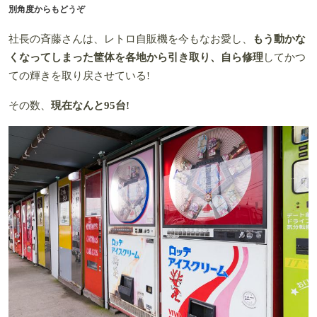
別角度からもどうぞ
社長の斉藤さんは、レトロ自販機を今もなお愛し、
もう動かな
くなってしまった筐体を各地から引き取り、自ら修理
してかつ
ての輝きを取り戻させている!
その数、
現在なんと95台!