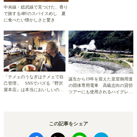
中央線・総武線で見つけた、香り
で旅する4軒のスパイスめし 夏
に食べたい懐かしさと驚き
「テメェのうなぎはテメェで自
誕生から19年を迎えた皇室御用達
己管理」 SNSでバズる『野沢
の団体専用電車 高級志向の貸切
屋本店』は本当においしいの
ツアーにも使用されるハイグレー
か!? いざ実食調査
ド電車とは
この記事をシェア