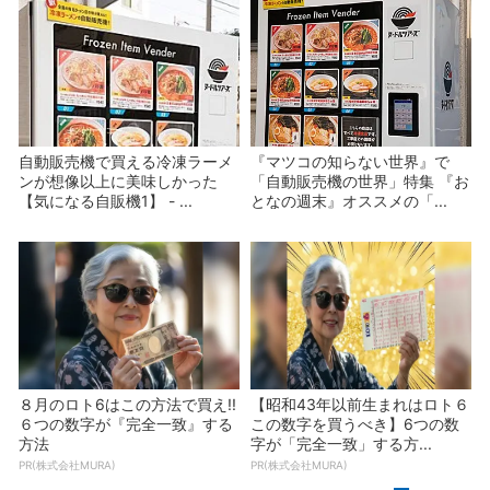
自動販売機で買える冷凍ラーメ
『マツコの知らない世界』で
ンが想像以上に美味しかった
「自動販売機の世界」特集 『お
【気になる自販機1】 - ...
となの週末』オススメの「...
８月のロト6はこの方法で買え!!
【昭和43年以前生まれはロト６
６つの数字が『完全一致』する
この数字を買うべき】6つの数
方法
字が「完全一致」する方...
PR(株式会社MURA)
PR(株式会社MURA)