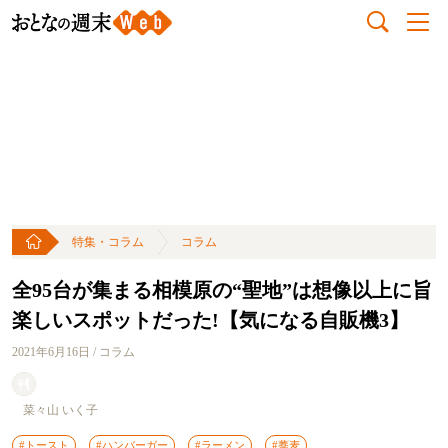
特集・コラム
コラム
全95台が集まる相模原の“聖地”は想像以上に旨
楽しいスポットだった!【気になる自販機3】
2021年6月16日 / コラム
菜々山 いく子
#トースト
#ハンバーガー
#ラーメン
#蕎麦