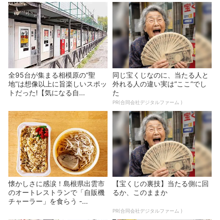
全95台が集まる相模原の“聖
同じ宝くじなのに、当たる人と
地”は想像以上に旨楽しいスポッ
外れる人の違い実は“ここ”でし
トだった!【気になる自...
た
PR(合同会社デジタルファーム )
懐かしさに感涙！島根県出雲市
【宝くじの裏技】当たる側に回
のオートレストランで「自販機
るか、このままか
チャーラー」を食らう -...
PR(合同会社デジタルファーム )