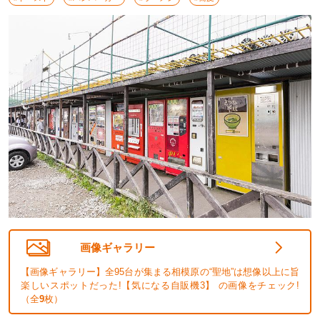
画像ギャラリー
【画像ギャラリー】全95台が集まる相模原の“聖地”は想像以上に旨
楽しいスポットだった!【気になる自販機3】 の画像をチェック!
（全
9
枚）