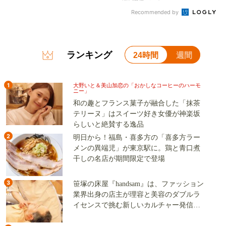
Recommended by
ランキング
24時間
週間
1
大野いと＆美山加恋の「おかしなコーヒーのハーモ
ニー」
和の趣とフランス菓子が融合した「抹茶
テリーヌ」はスイーツ好き女優が神楽坂
らしいと絶賛する逸品
2
明日から！福島・喜多方の「喜多方ラー
メンの異端児」が東京駅に。鶏と青口煮
干しの名店が期間限定で登場
3
笹塚の床屋『handsam』は、ファッション
業界出身の店主が理容と美容のダブルラ
イセンスで挑む新しいカルチャー発信基
地