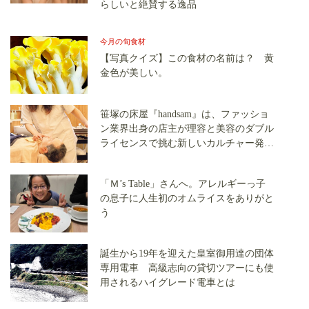
らしいと絶賛する逸品
今月の旬食材
【写真クイズ】この食材の名前は？ 黄
金色が美しい。
笹塚の床屋『handsam』は、ファッショ
ン業界出身の店主が理容と美容のダブル
ライセンスで挑む新しいカルチャー発信
基地
「Ｍ’s Table」さんへ。アレルギーっ子
の息子に人生初のオムライスをありがと
う
誕生から19年を迎えた皇室御用達の団体
専用電車 高級志向の貸切ツアーにも使
用されるハイグレード電車とは