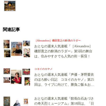
関連記事
［Alexandros］磯部寛之の酔滴のラダー
おとなの週末人気連載『［Alexandros］
磯部寛之の酔滴のラダー』第5回の舞台
は、住みやすさでも人気の街・荻窪！
コヨイのカヤノ
おとなの週末人気連載『声優・茅野愛衣
のほろ酔い日記 コヨイのカヤノ』第25
回は、ライブに向けて、勝負ご飯＆お酒
を堪能です！
おとなの週末人気連載『館長白石あづさ
の奇天烈ミュージアム』第18回は、「日