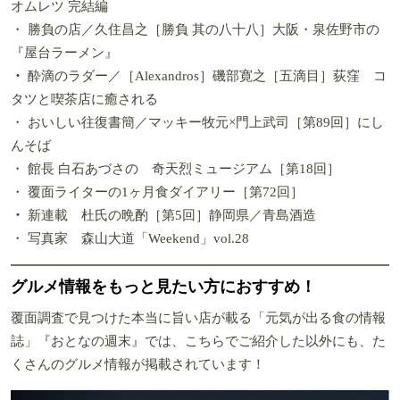
オムレツ 完結編
・ 勝負の店／久住昌之［勝負 其の八十八］大阪・泉佐野市の
『屋台ラーメン』
・
酔滴のラダー／［Alexandros］磯部寛之［五滴目］荻窪 コ
タツと喫茶店に癒される
・ おいしい往復書簡／マッキー牧元×門上武司［第89回］にし
んそば
・ 館長 白石あづさの 奇天烈ミュージアム［第18回］
・ 覆面ライターの1ヶ月食ダイアリー［第72回］
・
新連載 杜氏の晩酌［第5回］静岡県／青島酒造
・ 写真家 森山大道「Weekend」vol.28
グルメ情報をもっと見たい方におすすめ！
覆面調査で見つけた本当に旨い店が載る「元気が出る食の情報
誌」『おとなの週末』では、こちらでご紹介した以外にも、た
くさんのグルメ情報が掲載されています！