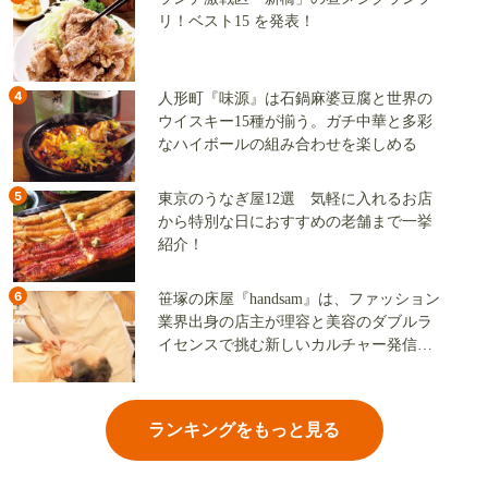
リ！ベスト15 を発表！
4
人形町『味源』は石鍋麻婆豆腐と世界の
ウイスキー15種が揃う。ガチ中華と多彩
なハイボールの組み合わせを楽しめる
5
東京のうなぎ屋12選 気軽に入れるお店
から特別な日におすすめの老舗まで一挙
紹介！
6
笹塚の床屋『handsam』は、ファッション
業界出身の店主が理容と美容のダブルラ
イセンスで挑む新しいカルチャー発信基
地
ランキングをもっと見る