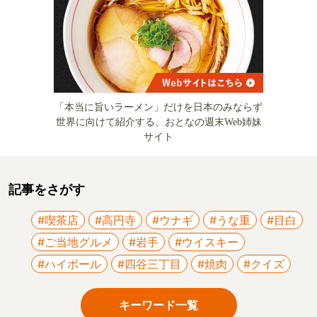
「本当に旨いラーメン」だけを日本のみならず
世界に向けて紹介する、おとなの週末Web姉妹
サイト
記事をさがす
#喫茶店
#高円寺
#ウナギ
#うな重
#目白
#ご当地グルメ
#岩手
#ウイスキー
#ハイボール
#四谷三丁目
#焼肉
#クイズ
キーワード一覧