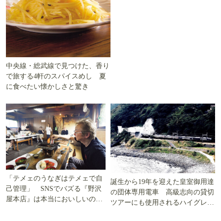
中央線・総武線で見つけた、香り
で旅する4軒のスパイスめし 夏
に食べたい懐かしさと驚き
「テメェのうなぎはテメェで自
誕生から19年を迎えた皇室御用達
己管理」 SNSでバズる『野沢
の団体専用電車 高級志向の貸切
屋本店』は本当においしいの
ツアーにも使用されるハイグレー
か!? いざ実食調査
ド電車とは