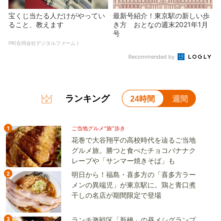
宝くじ当たる人だけがやってい
最新号紹介！東京駅の新しい歩
ること、教えます
き方 おとなの週末2021年1月
号
PR(合同会社デジタルファーム )
Recommended by
ランキング
24時間
週間
1
ご当地グルメ“旅”歩き
花巻で大谷翔平の高校時代を辿るご当地
グルメ旅。勝つと食べたチョコバナナク
レープや「サンマー焼きそば」も
2
明日から！福島・喜多方の「喜多方ラー
メンの異端児」が東京駅に。鶏と青口煮
干しの名店が期間限定で登場
3
ランチ激戦区「新橋」の昼メシグランプ