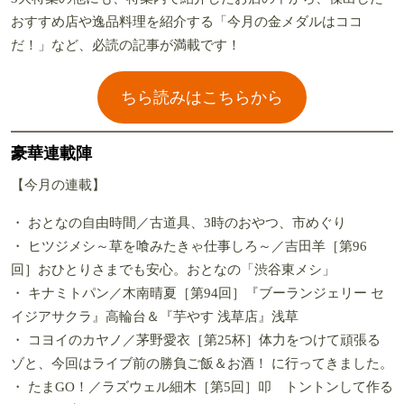
おすすめ店や逸品料理を紹介する「今月の金メダルはココ
だ！」など、必読の記事が満載です！
ちら読みはこちらから
豪華連載陣
【今月の連載】
・ おとなの自由時間／古道具、3時のおやつ、市めぐり
・ ヒツジメシ～草を喰みたきゃ仕事しろ～／吉田羊［第96
回］おひとりさまでも安心。おとなの「渋谷東メシ」
・ キナミトパン／木南晴夏［第94回］『ブーランジェリー セ
イジアサクラ』高輪台＆『芋やす 浅草店』浅草
・ コヨイのカヤノ／茅野愛衣［第25杯］体力をつけて頑張る
ゾと、今回はライブ前の勝負ご飯＆お酒！ に行ってきました。
・ たまGO！／ラズウェル細木［第5回］叩 トントンして作る