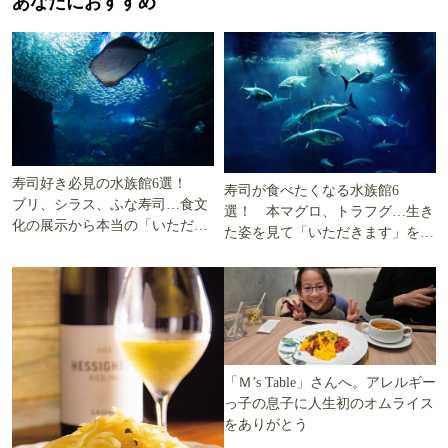
あなたにおすすめ
寿司好き必見の水族館6選！
寿司が食べたくなる水族館6
ブリ、シラス、ふな寿司…食文
選！ 本マグロ、トラフグ…生き
化の展示から本当の「いただき
た姿を見て「いただきます」を考
ます」を知る
える
「Ｍ’s Table」さんへ。アレルギー
っ子の息子に人生初のオムライス
をありがとう