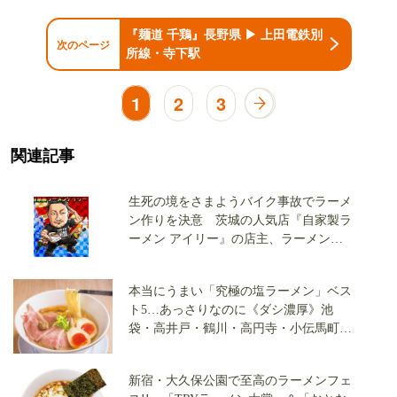
『麺道 千鶏』長野県 ▶ 上田電鉄別
次のページ
所線・寺下駅
1
2
3
関連記事
生死の境をさまようバイク事故でラーメ
ン作りを決意 茨城の人気店『自家製ラ
ーメン アイリー』の店主、ラーメンに
捧げた20年の軌跡を追う【TRYラーメン
大賞全国版】
本当にうまい「究極の塩ラーメン」ベス
ト5…あっさりなのに《ダシ濃厚》池
袋・高井戸・鶴川・高円寺・小伝馬町で
「覆面調査隊」が発見
新宿・大久保公園で至高のラーメンフェ