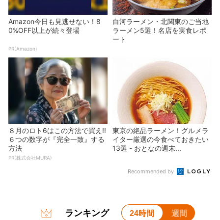
Amazon今日も見逃せない！8
白河ラーメン・北関東のご当地
0%OFF以上が続々登場
ラーメン5選！名店を実食レポ
ート
PR(Amazon)
８月のロト6はこの方法で買え!!
東京の絶品ラーメン！グルメラ
６つの数字が『完全一致』する
イター厳選の今食べておきたい
方法
13選 - おとなの週末...
PR(株式会社MURA)
Recommended by
ランキング
24時間
週間