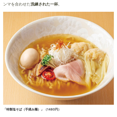
ンマを合わせた
洗練された一杯
。
「特製塩そば（手揉み麺）」（1480円）