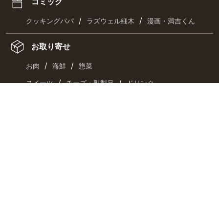
コミック
/
/
クッキングパパ
ラズウェル細木
漫画・満吉くん
お取り寄せ
/
/
お肉
海鮮
惣菜
/
/
スイーツ
チーズ・乳製品
ドリンク
最新刊
キーワード一覧
CHECK US!