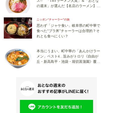
ス!! 「TRYラーメン大賞」＆「おとな
の週末」が選んだ【名店のラーメン】が
なんと1杯「1000円」で食べられる
ニッポン“チャーラー”の旅
思わず「ジャケ食い」岐阜県の町中華で
食べた“ブラ丼”チャーラーは合理的？そ
れとも食べにくい？
本当にうまい、町中華の「あんかけラー
メン」ベスト4…旨みがトロリ《自由が
丘・新高島平・池袋・堀切菖蒲園》覆面
調査で発見