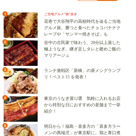
1
ご当地グルメ“旅”歩き
花巻で大谷翔平の高校時代を辿るご当地
グルメ旅。勝つと食べたチョコバナナク
レープや「サンマー焼きそば」も
2
谷中の古民家で味わう、20分以上蒸した
極上うなぎ。継ぎ足しタレと硬めご飯の
マリアージュ
3
ランチ激戦区「新橋」の昼メシグランプ
リ！ベスト15 を発表！
4
東京のうなぎ屋12選 気軽に入れるお店
から特別な日におすすめの老舗まで一挙
紹介！
5
明日から！福島・喜多方の「喜多方ラー
メンの異端児」が東京駅に。鶏と青口煮