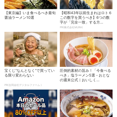
【東京編】いま食べるべき最旬
【昭和43年以前生まれはロト６
醤油ラーメン10選
この数字を買うべき】6つの数
字が「完全一致」する方...
PR(株式会社MURA)
宝くじ“なんとなく”で買ってい
圧倒的素材の旨み！「今食べる
る限り変わらない
べき」塩ラーメン5選 - おとな
の週末公式｜おいしく...
PR(合同会社デジタルファーム )