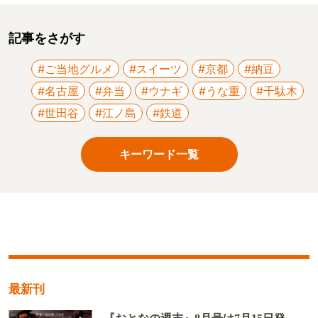
記事をさがす
#ご当地グルメ
#スイーツ
#京都
#納豆
#名古屋
#弁当
#ウナギ
#うな重
#千駄木
#世田谷
#江ノ島
#鉄道
キーワード一覧
最新刊