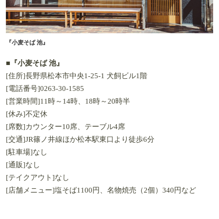
『小麦そば 池』
■『小麦そば 池』
[住所]長野県松本市中央1-25-1 犬飼ビル1階
[電話番号]0263-30-1585
[営業時間]11時～14時、18時～20時半
[休み]不定休
[席数]カウンター10席、テーブル4席
[交通]JR篠ノ井線ほか松本駅東口より徒歩6分
[駐車場]なし
[通販]なし
[テイクアウト]なし
[店舗メニュー]塩そば1100円、名物焼売（2個）340円など