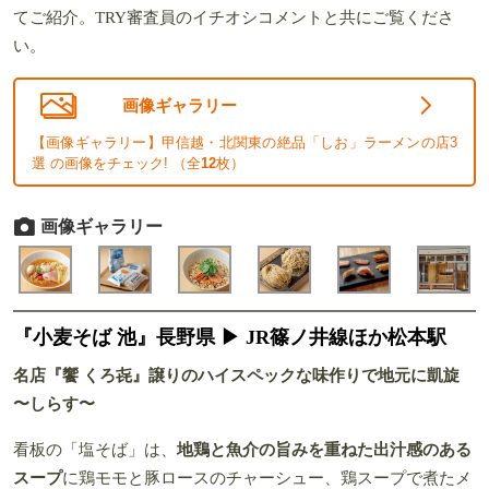
てご紹介。TRY審査員のイチオシコメントと共にご覧くださ
い。
画像ギャラリー
【画像ギャラリー】甲信越・北関東の絶品「しお」ラーメンの店3
選 の画像をチェック! （全
12
枚）
画像ギャラリー
『小麦そば 池』長野県 ▶ JR篠ノ井線ほか松本駅
名店『饗 くろ㐂』譲りのハイスペックな味作りで地元に凱旋
〜しらす〜
看板の「塩そば」は、
地鶏と魚介の旨みを重ねた出汁感のある
スープ
に鶏モモと豚ロースのチャーシュー、鶏スープで煮たメ