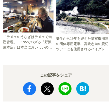
「テメェのうなぎはテメェで自
誕生から19年を迎えた皇室御用達
己管理」 SNSでバズる『野沢
の団体専用電車 高級志向の貸切
屋本店』は本当においしいの
ツアーにも使用されるハイグレー
か!? いざ実食調査
ド電車とは
この記事をシェア