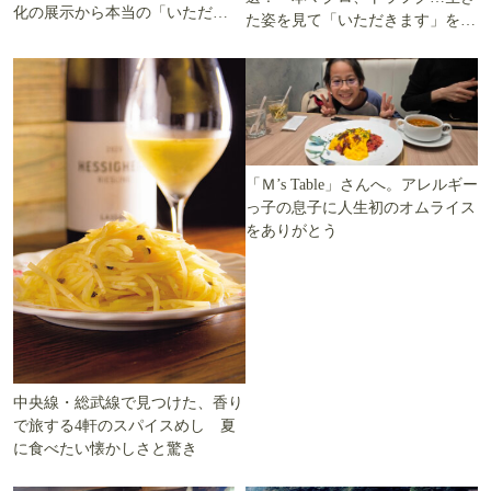
化の展示から本当の「いただき
た姿を見て「いただきます」を考
ます」を知る
える
「Ｍ’s Table」さんへ。アレルギー
っ子の息子に人生初のオムライス
をありがとう
中央線・総武線で見つけた、香り
で旅する4軒のスパイスめし 夏
に食べたい懐かしさと驚き