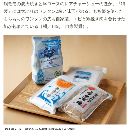
鶏モモの炭火焼きと豚ロースのレアチャーシューのほか、「特
製」には大ぶりのワンタン2粒と味玉がのる。もち姫を使った
もちもちのワンタンの皮も自家製。エビと鶏挽き肉を合わせた
餡が包まれている（麺／145g、自家製麺）。
塩は海と山、湖でとれた5種の塩をタレに使用