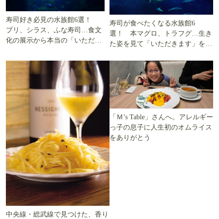
寿司好き必見の水族館6選！
寿司が食べたくなる水族館6
ブリ、シラス、ふな寿司…食文
選！ 本マグロ、トラフグ…生き
化の展示から本当の「いただき
た姿を見て「いただきます」を考
ます」を知る
える
「Ｍ’s Table」さんへ。アレルギー
っ子の息子に人生初のオムライス
をありがとう
中央線・総武線で見つけた、香り