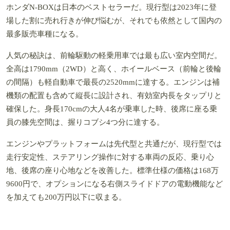
ホンダN-BOXは日本のベストセラーだ。現行型は2023年に登
場した割に売れ行きが伸び悩むが、それでも依然として国内の
最多販売車種になる。
人気の秘訣は、前輪駆動の軽乗用車では最も広い室内空間だ。
全高は1790mm（2WD）と高く、ホイールベース（前輪と後輪
の間隔）も軽自動車で最長の2520mmに達する。エンジンは補
機類の配置も含めて縦長に設計され、有効室内長をタップリと
確保した。身長170cmの大人4名が乗車した時、後席に座る乗
員の膝先空間は、握りコブシ4つ分に達する。
エンジンやプラットフォームは先代型と共通だが、現行型では
走行安定性、ステアリング操作に対する車両の反応、乗り心
地、後席の座り心地などを改善した。標準仕様の価格は168万
9600円で、オプションになる右側スライドドアの電動機能など
を加えても200万円以下に収まる。