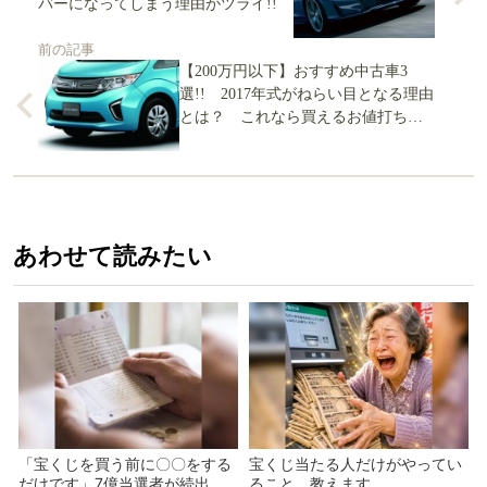
バーになってしまう理由がツライ!!
前の記事
【200万円以下】おすすめ中古車3
選!! 2017年式がねらい目となる理由
とは？ これなら買えるお値打ち中
古をジャンル別選定
あわせて読みたい
「宝くじを買う前に〇〇をする
宝くじ当たる人だけがやってい
だけです」7億当選者が続出
ること、教えます