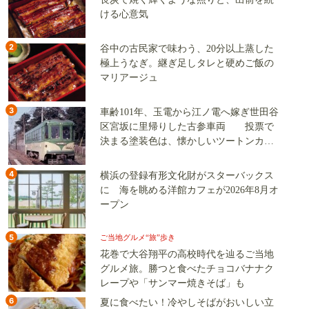
ける心意気
2
谷中の古民家で味わう、20分以上蒸した
極上うなぎ。継ぎ足しタレと硬めご飯の
マリアージュ
3
車齢101年、玉電から江ノ電へ嫁ぎ世田谷
区宮坂に里帰りした古参車両 投票で
決まる塗装色は、懐かしいツートンカラ
ーか、グリーン単色か
4
横浜の登録有形文化財がスターバックス
に 海を眺める洋館カフェが2026年8月オ
ープン
5
ご当地グルメ“旅”歩き
花巻で大谷翔平の高校時代を辿るご当地
グルメ旅。勝つと食べたチョコバナナク
レープや「サンマー焼きそば」も
6
夏に食べたい！冷やしそばがおいしい立