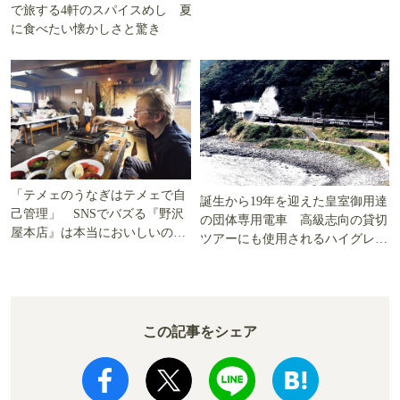
で旅する4軒のスパイスめし 夏
に食べたい懐かしさと驚き
「テメェのうなぎはテメェで自
誕生から19年を迎えた皇室御用達
己管理」 SNSでバズる『野沢
の団体専用電車 高級志向の貸切
屋本店』は本当においしいの
ツアーにも使用されるハイグレー
か!? いざ実食調査
ド電車とは
この記事をシェア