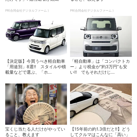
PR(合同会社デジタルファーム )
PR(合同会社デジタルファーム )
【決定版】今買うべき軽自動車
「軽自動車」は「コンパクトカ
「用途別」8選!! スタイルや積
ー」より税金が“約3万円”も安
載量などで選ぶ、「ホ...
い!! でもそれだけじ...
宝くじ当たる人だけがやってい
【15年前の約1.3倍だと!!】どう
ること、教えます
してクルマはこんなに「高い」