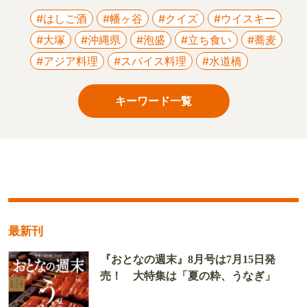
#はしご酒
#幡ヶ谷
#クイズ
#ウイスキー
#大塚
#沖縄県
#泡盛
#立ち食い
#蕎麦
#アジア料理
#スパイス料理
#水道橋
キーワード一覧
最新刊
『おとなの週末』8月号は7月15日発
売！ 大特集は「夏の粋、うなぎ」