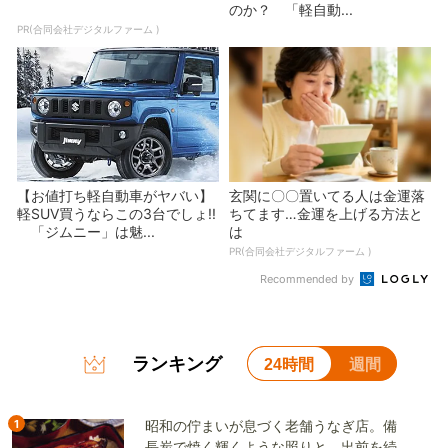
のか？ 「軽自動...
PR(合同会社デジタルファーム )
【お値打ち軽自動車がヤバい】
玄関に〇〇置いてる人は金運落
軽SUV買うならこの3台でしょ!!
ちてます…金運を上げる方法と
「ジムニー」は魅...
は
PR(合同会社デジタルファーム )
Recommended by
ランキング
24時間
週間
1
昭和の佇まいが息づく老舗うなぎ店。備
長炭で焼く輝くような照りと、出前を続