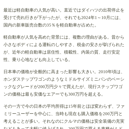
最近は軽自動車の人気が高い。直近ではダイハツの出荷停止を
受けて売れ行きが下がったが、それでも2024年1～10月には、
国内の新車販売台数の35％を軽自動車が占めた。
軽自動車が人気を高めた背景には、複数の理由がある。昔から
小さなボディによる運転のしやすさ、税金の安さが挙げられた
が、近年の軽自動車は居住性、積載性、内装の質、走行安定
性、乗り心地なども向上している。
日本車の価格が全般的に高まった影響も大きい。2010年頃は、
ホンダステップワゴンのようなミドルサイズミニバンのベーシ
ックなグレードが200万円少々で買えたが、現行ステップワゴ
ンの価格は最も安価なエアーでも300万円を超える。
その一方で今の日本の平均所得は15年前とほぼ変わらず、ファ
ミリーユーザーを中心に、当時も現在も購入価格を200万円と
考えることが多い。それなのにクルマの価格は安全装備の充実
などもあって大幅に値上げされ、200万円で買える車種がミド