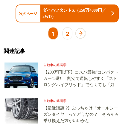
ダイハツタントX（158万4000円／
次のページ
2WD）
1
2
関連記事
自動車の経済学
【200万円以下】コスパ最強“コンパクト
カー”3選!! 割安で運転しやすく「スト
ロングハイブリッド」でなくても「好燃
費」は大きな魅力
自動車の経済学
【最近話題!?】ぶっちゃけ「オールシー
ズンタイヤ」ってどうなの？ そろそろ
乗り換えた方がいいかな