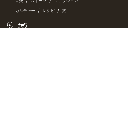
/
/
音楽
スポーツ
ファッション
/
/
カルチャー
レシピ
旅
旅行
おとなの週末・京都旅
コミック
/
/
クッキングパパ
ラズウェル細木
漫画・満吉くん
お取り寄せ
/
/
お肉
海鮮
惣菜
/
/
スイーツ
チーズ・乳製品
ドリンク
最新刊