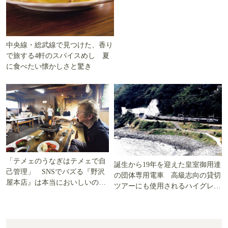
中央線・総武線で見つけた、香り
で旅する4軒のスパイスめし 夏
に食べたい懐かしさと驚き
「テメェのうなぎはテメェで自
誕生から19年を迎えた皇室御用達
己管理」 SNSでバズる『野沢
の団体専用電車 高級志向の貸切
屋本店』は本当においしいの
ツアーにも使用されるハイグレー
か!? いざ実食調査
ド電車とは