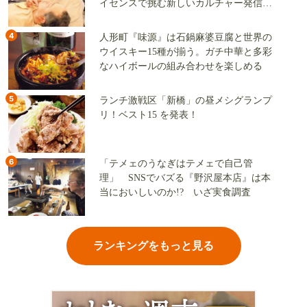
イセンスで挑む新しいカルチャー発信基
地
4
人形町『味源』は石鍋麻婆豆腐と世界の
ウイスキー15種が揃う。ガチ中華と多彩
なハイボールの組み合わせを楽しめる
5
ランチ激戦区「新橋」の昼メシグランプ
リ！ベスト15 を発表！
6
「テメェのうなぎはテメェで自己管
理」 SNSでバズる『野沢屋本店』は本
当においしいのか!? いざ実食調査
ランキングをもっと見る