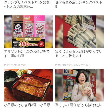
グランプリ！ベスト15 を発表！
食べられる店ランキングベスト
- おとなの週末公...
5
アマゾン1位「このお茶ガチで
宝くじ当たる人だけがやってい
す」噂のお茶
ること、教えます
PR(ハーブ健康本舗)
PR(合同会社デジタルファーム )
小田原のうなぎ店3選 小田原
宝くじの“運任せ”から抜けた人