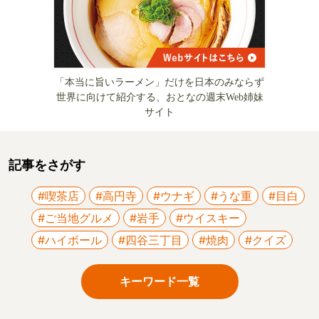
「本当に旨いラーメン」だけを日本のみならず
世界に向けて紹介する、おとなの週末Web姉妹
サイト
記事をさがす
#喫茶店
#高円寺
#ウナギ
#うな重
#目白
#ご当地グルメ
#岩手
#ウイスキー
#ハイボール
#四谷三丁目
#焼肉
#クイズ
キーワード一覧