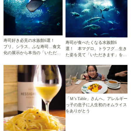
寿司好き必見の水族館6選！
寿司が食べたくなる水族館6
ブリ、シラス、ふな寿司…食文
選！ 本マグロ、トラフグ…生き
化の展示から本当の「いただき
た姿を見て「いただきます」を考
ます」を知る
える
「Ｍ’s Table」さんへ。アレルギー
っ子の息子に人生初のオムライス
をありがとう