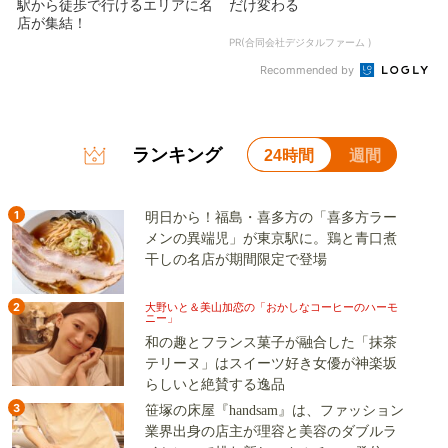
駅から徒歩で行けるエリアに名
だけ変わる
店が集結！
PR(合同会社デジタルファーム )
Recommended by
ランキング
24時間
週間
1
明日から！福島・喜多方の「喜多方ラー
メンの異端児」が東京駅に。鶏と青口煮
干しの名店が期間限定で登場
2
大野いと＆美山加恋の「おかしなコーヒーのハーモ
ニー」
和の趣とフランス菓子が融合した「抹茶
テリーヌ」はスイーツ好き女優が神楽坂
らしいと絶賛する逸品
3
笹塚の床屋『handsam』は、ファッション
業界出身の店主が理容と美容のダブルラ