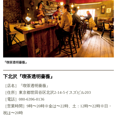
『喫茶透明薔薇』
下北沢『喫茶透明薔薇』
［店名］『喫茶透明薔薇』
［住所］東京都世田谷区北沢2-14-5イスズビル203
［電話］080-6396-0136
［営業時間］9時〜20時※金は〜22時、土：12時〜22時※日・
祝は〜20時