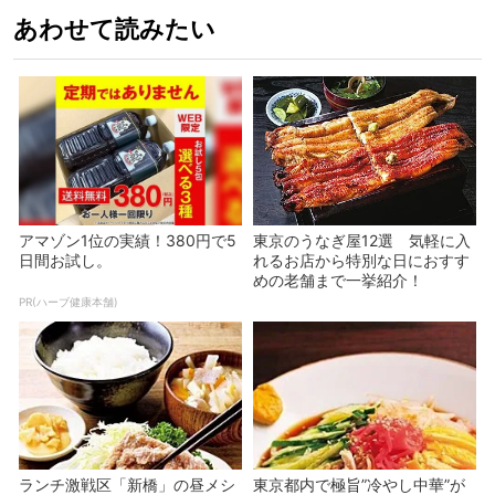
あわせて読みたい
アマゾン1位の実績！380円で5
東京のうなぎ屋12選 気軽に入
日間お試し。
れるお店から特別な日におすす
めの老舗まで一挙紹介！
PR(ハーブ健康本舗)
ランチ激戦区「新橋」の昼メシ
東京都内で極旨”冷やし中華”が