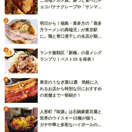
ご当地グルメ旅。勝つと食べたチ
ョコバナナクレープや「サンマー
焼きそば」も
2
明日から！福島・喜多方の「喜多
方ラーメンの異端児」が東京駅
に。鶏と青口煮干しの名店が期間
限定で登場
3
ランチ激戦区「新橋」の昼メシグ
ランプリ！ベスト15 を発表！
4
東京のうなぎ屋12選 気軽に入
れるお店から特別な日におすすめ
の老舗まで一挙紹介！
5
人形町『味源』は石鍋麻婆豆腐と
世界のウイスキー15種が揃う。
ガチ中華と多彩なハイボールの組
み合わせを楽しめる