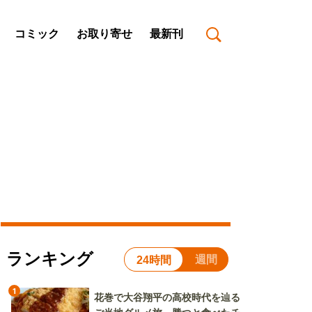
コミック
お取り寄せ
最新刊
ランキング
週間
24時間
1
花巻で大谷翔平の高校時代を辿る