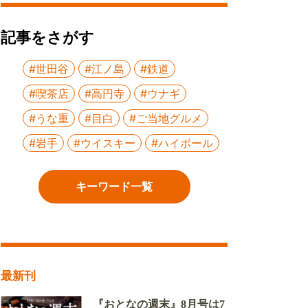
記事をさがす
#世田谷
#江ノ島
#鉄道
#喫茶店
#高円寺
#ウナギ
#うな重
#目白
#ご当地グルメ
#岩手
#ウイスキー
#ハイボール
キーワード一覧
最新刊
『おとなの週末』8月号は7