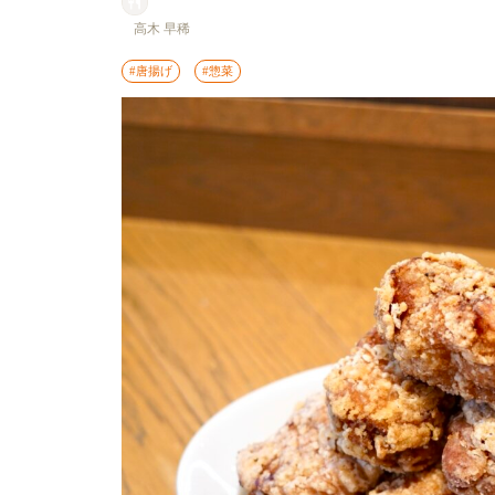
高木 早稀
#唐揚げ
#惣菜