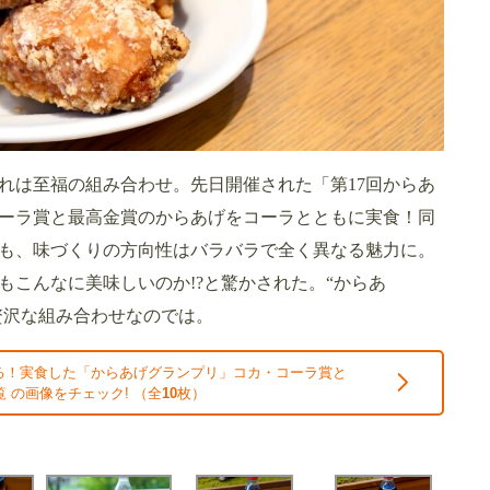
れは至福の組み合わせ。先日開催された「第17回からあ
ーラ賞と最高金賞のからあげをコーラとともに実食！同
も、味づくりの方向性はバラバラで全く異なる魅力に。
こんなに美味しいのか!?と驚かされた。“からあ
贅沢な組み合わせなのでは。
る！実食した「からあげグランプリ」コカ・コーラ賞と
 の画像をチェック! （全
10
枚）