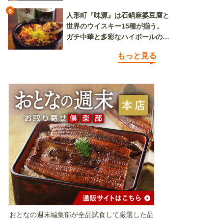
6
人形町『味源』は石鍋麻婆豆腐と
世界のウイスキー15種が揃う。
ガチ中華と多彩なハイボールの組
み合わせを楽しめる
もっと見る
おとなの週末編集部が全品試食して厳選した品