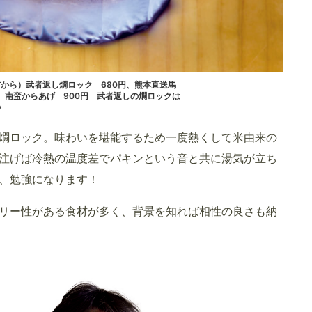
から）武者返し燗ロック 680円、熊本直送馬
撰 南蛮からあげ 900円 武者返しの燗ロックは
の
燗ロック。味わいを堪能するため一度熱くして米由来の
注げば冷熱の温度差でパキンという音と共に湯気が立ち
、勉強になります！
リー性がある食材が多く、背景を知れば相性の良さも納