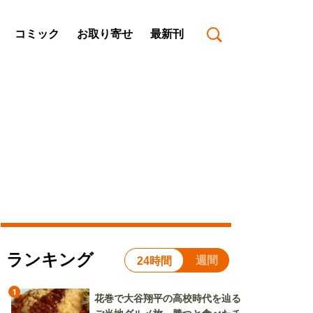
コミック
お取り寄せ
最新刊
ランキング
週間
24時間
1
花巻で大谷翔平の高校時代を辿る