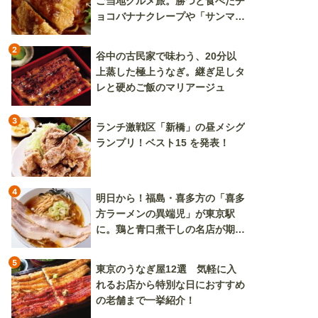
ご当地グルメ旅。勝つと食べたチ
ョコバナナクレープや「サンマー
焼きそば」も
2
谷中の古民家で味わう、20分以
上蒸した極上うなぎ。継ぎ足しタ
レと硬めご飯のマリアージュ
3
ランチ激戦区「新橋」の昼メシグ
ランプリ！ベスト15 を発表！
4
明日から！福島・喜多方の「喜多
方ラーメンの異端児」が東京駅
に。鶏と青口煮干しの名店が期間
限定で登場
5
東京のうなぎ屋12選 気軽に入
れるお店から特別な日におすすめ
の老舗まで一挙紹介！