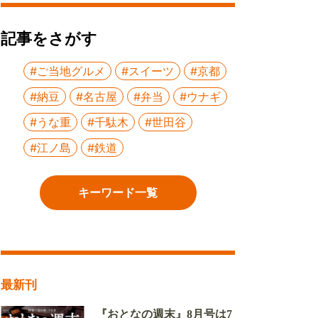
記事をさがす
#ご当地グルメ
#スイーツ
#京都
#納豆
#名古屋
#弁当
#ウナギ
#うな重
#千駄木
#世田谷
#江ノ島
#鉄道
キーワード一覧
最新刊
『おとなの週末』8月号は7