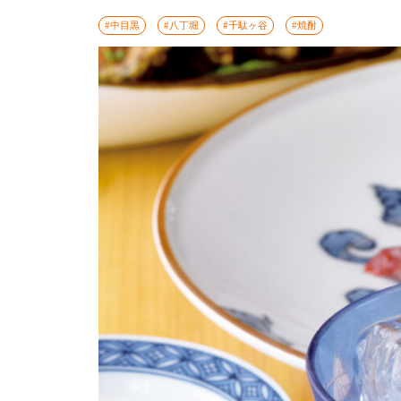
#中目黒
#八丁堀
#千駄ヶ谷
#焼酎