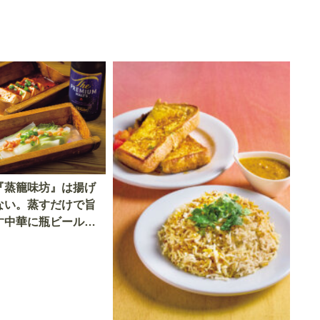
『蒸籠味坊』は揚げ
ない。蒸すだけで旨
す中華に瓶ビールが