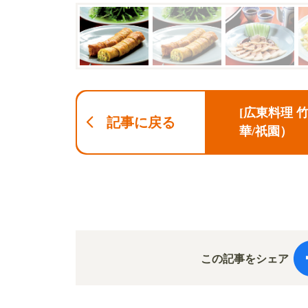
[広東料理 
記事に戻る
華/祇園）
この記事をシェア