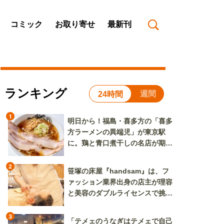
コミック
お取り寄せ
最新刊
ランキング
週間
24時間
1
明日から！福島・喜多方の「喜多
方ラーメンの異端児」が東京駅
に。鶏と青口煮干しの名店が期間
限定で登場
2
笹塚の床屋『handsam』は、フ
ァッション業界出身の店主が理容
と美容のダブルライセンスで挑む
新しいカルチャー発信基地
3
「テメェのうなぎはテメェで自己