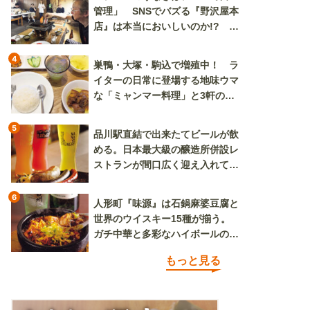
管理」 SNSでバズる『野沢屋本
店』は本当においしいのか!? い
ざ実食調査
4
巣鴨・大塚・駒込で増殖中！ ラ
イターの日常に登場する地味ウマ
な「ミャンマー料理」と3軒のニ
ラ玉
5
品川駅直結で出来たてビールが飲
める。日本最大級の醸造所併設レ
ストランが間口広く迎え入れてく
れる
6
人形町『味源』は石鍋麻婆豆腐と
世界のウイスキー15種が揃う。
ガチ中華と多彩なハイボールの組
み合わせを楽しめる
もっと見る