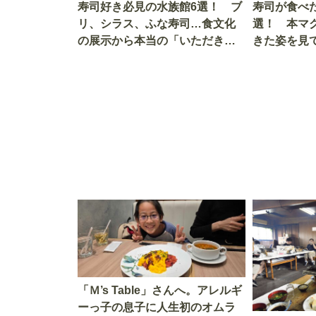
寿司好き必見の水族館6選！ ブ
寿司が食べ
リ、シラス、ふな寿司…食文化
選！ 本マ
の展示から本当の「いただきま
きた姿を見
す」を知る
を考える
「Ｍ’s Table」さんへ。アレルギ
ーっ子の息子に人生初のオムラ