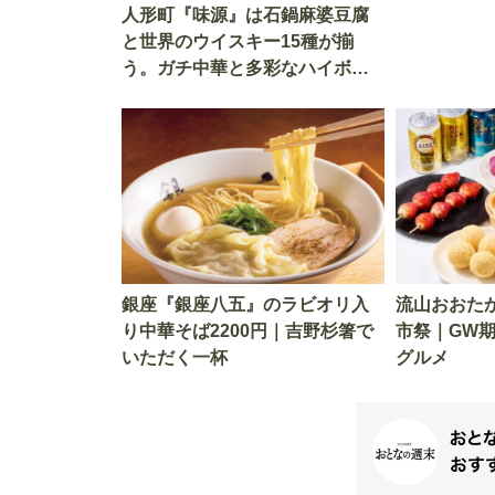
人形町『味源』は石鍋麻婆豆腐
と世界のウイスキー15種が揃
う。ガチ中華と多彩なハイボー
ルの組み合わせを楽しめる
銀座『銀座八五』のラビオリ入
流山おおたか
り中華そば2200円｜吉野杉箸で
市祭｜GW
いただく一杯
グルメ