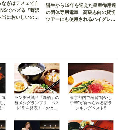
うなぎはテメェで自
誕生から19年を迎えた皇室御用達
SNSでバズる『野沢
の団体専用電車 高級志向の貸切
本当においしいの
ツアーにも使用されるハイグレー
実食調査
ド電車とは
 気
ランチ激戦区「新橋」の
東京都内で極旨”冷やし
特別
昼メシグランプリ！ベス
中華”が食べられる店ラ
舗ま
ト15 を発表！ - おとな
ンキングベスト5
の週末公...