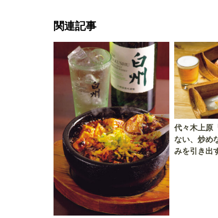
関連記事
代々木上原
ない、炒め
みを引き出
止まらない