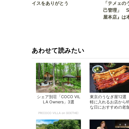
イスをありがとう
「テメェの
己管理」 
屋本店』は
か!? いざ
あわせて読みたい
シェア別荘「COCO VIL
東京のうなぎ屋12選
LA Owners」3選
軽に入れるお店から
な日におすすめの老
で一挙紹介！
PR(COCO VILLA on GOETHE)