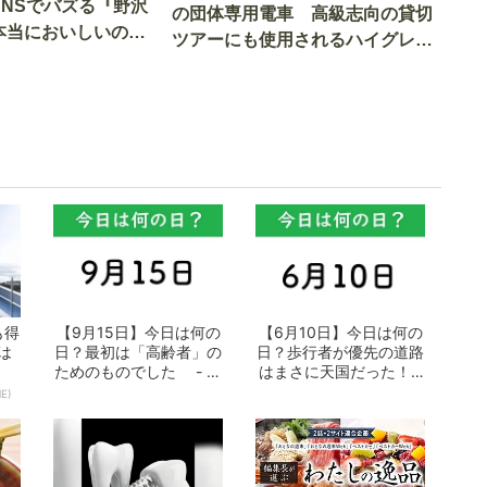
SNSでバズる『野沢
の団体専用電車 高級志向の貸切
本当においしいの
ツアーにも使用されるハイグレー
実食調査
ド電車とは
も得
【9月15日】今日は何の
【6月10日】今日は何の
は
日？最初は「高齢者」の
日？歩行者が優先の道路
ためのものでした - お
はまさに天国だった！ -
となの週...
おとなの...
E)