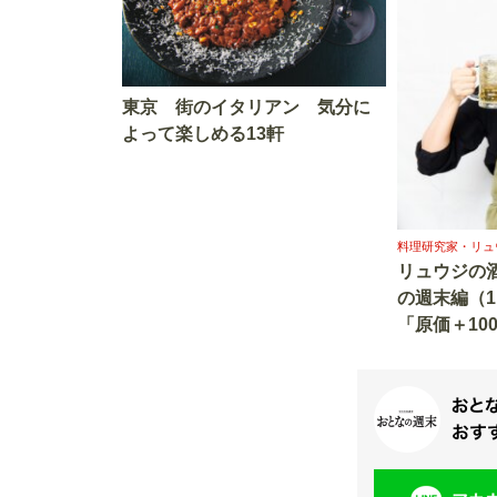
東京 街のイタリアン 気分に
よって楽しめる13軒
料理研究家・リュ
リュウジの
の週末編（
「原価＋10
う“酒飲みの