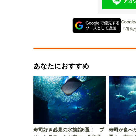
Goog
「優先
あなたにおすすめ
寿司好き必見の水族館6選！ ブ
寿司が食べ