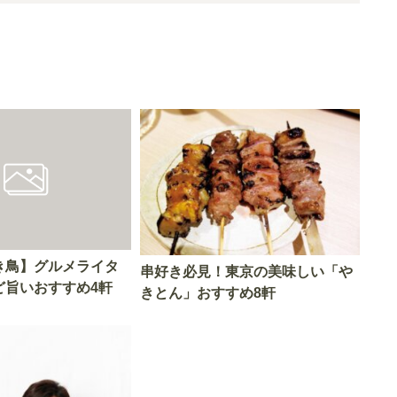
き鳥】グルメライタ
串好き必見！東京の美味しい「や
ど旨いおすすめ4軒
きとん」おすすめ8軒