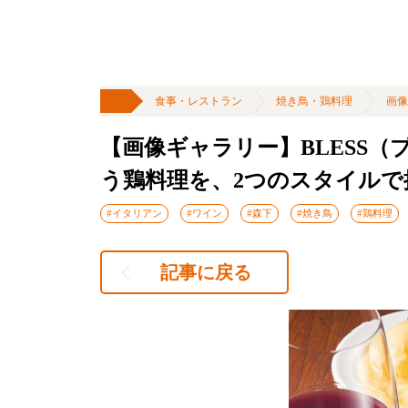
食事・レストラン
焼き鳥・鶏料理
画像
【画像ギャラリー】BLESS
う鶏料理を、2つのスタイルで
#イタリアン
#ワイン
#森下
#焼き鳥
#鶏料理
記事に戻る