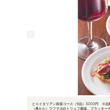
とりイタリアン前菜コース（9品）3000円 ※
（奥から）ウフマヨ白トリュフ風味、ブラッター