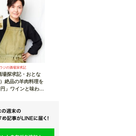
ウジの酒場深求記
酒場探求記・おとな
1）絶品の羊肉料理を
0円」ワインと味わ
楽園”