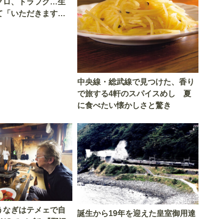
グロ、トラフグ…生
て「いただきます」
中央線・総武線で見つけた、香り
で旅する4軒のスパイスめし 夏
に食べたい懐かしさと驚き
うなぎはテメェで自
誕生から19年を迎えた皇室御用達