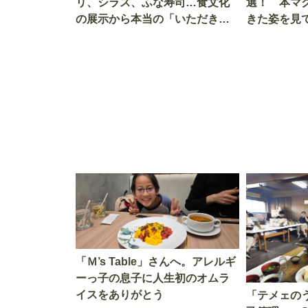
リ、シラス、ふな寿司…食文化
選！ 本マ
の展示から本当の「いただきま
きた姿を見
す」を知る
を考える
「Ｍ’s Table」さんへ。アレルギ
ーっ子の息子に人生初のオムラ
イスをありがとう
「テメェの