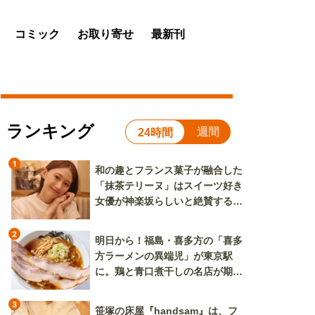
コミック
お取り寄せ
最新刊
ランキング
週間
24時間
1
和の趣とフランス菓子が融合した
「抹茶テリーヌ」はスイーツ好き
女優が神楽坂らしいと絶賛する逸
品
2
明日から！福島・喜多方の「喜多
方ラーメンの異端児」が東京駅
に。鶏と青口煮干しの名店が期間
限定で登場
3
笹塚の床屋『handsam』は、フ