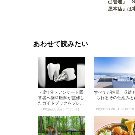
己管理」 
屋本店』は
か!? いざ
あわせて読みたい
＜約1分＞アンケート回
すべてが絶景、収益
答者へ歯科医師が監修し
られるその仕組みと
たガイドブックをプレゼ
ント。65歳以...
PR(あんしんインプラント)
PR(COCO VILLA on GOETH