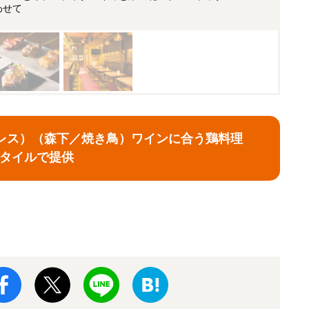
わせて
（ブレス）（森下／焼き鳥）ワインに合う鶏料理
スタイルで提供