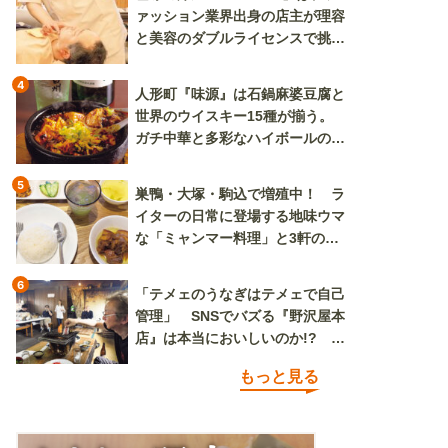
ァッション業界出身の店主が理容
と美容のダブルライセンスで挑む
新しいカルチャー発信基地
4
人形町『味源』は石鍋麻婆豆腐と
世界のウイスキー15種が揃う。
ガチ中華と多彩なハイボールの組
み合わせを楽しめる
5
巣鴨・大塚・駒込で増殖中！ ラ
イターの日常に登場する地味ウマ
な「ミャンマー料理」と3軒のニ
ラ玉
6
「テメェのうなぎはテメェで自己
管理」 SNSでバズる『野沢屋本
店』は本当においしいのか!? い
ざ実食調査
もっと見る