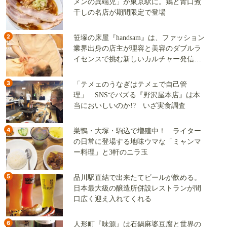
メンの異端児」が東京駅に。鶏と青口煮
干しの名店が期間限定で登場
2
笹塚の床屋『handsam』は、ファッション
業界出身の店主が理容と美容のダブルラ
イセンスで挑む新しいカルチャー発信基
地
3
「テメェのうなぎはテメェで自己管
理」 SNSでバズる『野沢屋本店』は本
当においしいのか!? いざ実食調査
4
巣鴨・大塚・駒込で増殖中！ ライター
の日常に登場する地味ウマな「ミャンマ
ー料理」と3軒のニラ玉
5
品川駅直結で出来たてビールが飲める。
日本最大級の醸造所併設レストランが間
口広く迎え入れてくれる
6
人形町『味源』は石鍋麻婆豆腐と世界の