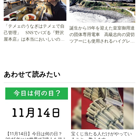
「テメェのうなぎはテメェで自
誕生から19年を迎えた皇室御用達
己管理」 SNSでバズる『野沢
の団体専用電車 高級志向の貸切
屋本店』は本当においしいの
ツアーにも使用されるハイグレー
か!? いざ実食調査
ド電車とは
あわせて読みたい
【11月14日】今日は何の日？
宝くじ当たる人だけがやってい