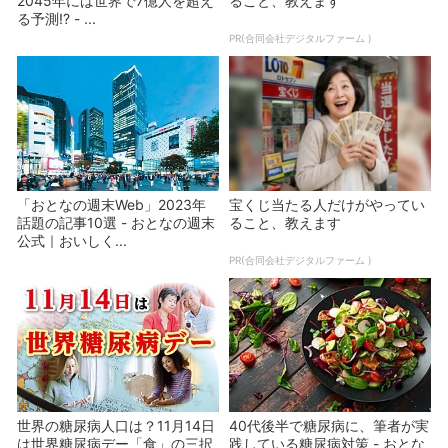
2045年には世界で7億人を超え
ること、教えます
る予測!? - ...
PR(合同会社デジタルファーム )
「おとなの週末Web」2023年
宝くじ当たる人だけがやってい
話題の記事10選 - おとなの週末
ること、教えます
公式｜おいしく...
PR(合同会社デジタルファーム )
世界の糖尿病人口は？11月14日
40代後半で糖尿病に、筆者が実
は世界糖尿病デー「食」の三択
践している糖尿病対策 - おとな