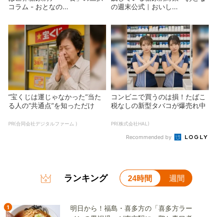
コラム - おとなの...
の週末公式｜おいし...
“宝くじは運じゃなかった”当た
コンビニで買うのは損！たばこ
る人の“共通点”を知っただけ
税なしの新型タバコが爆売れ中
PR(合同会社デジタルファーム )
PR(株式会社HAL)
Recommended by
ランキング
24時間
週間
1
明日から！福島・喜多方の「喜多方ラー