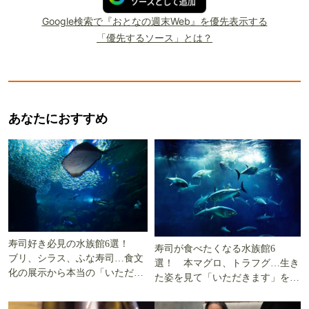
Google検索で『おとなの週末Web』を優先表示する
「優先するソース」とは？
あなたにおすすめ
寿司好き必見の水族館6選！
寿司が食べたくなる水族館6
ブリ、シラス、ふな寿司…食文
選！ 本マグロ、トラフグ…生き
化の展示から本当の「いただき
た姿を見て「いただきます」を考
ます」を知る
える