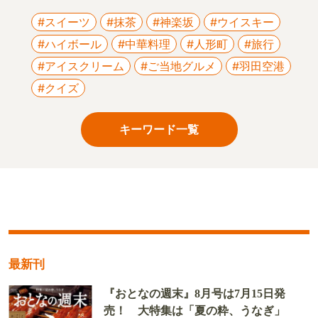
#スイーツ
#抹茶
#神楽坂
#ウイスキー
#ハイボール
#中華料理
#人形町
#旅行
#アイスクリーム
#ご当地グルメ
#羽田空港
#クイズ
キーワード一覧
最新刊
『おとなの週末』8月号は7月15日発
売！ 大特集は「夏の粋、うなぎ」