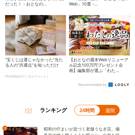
だった！ - おとなの...
Web」10選 -...
“宝くじは運じゃなかった”当た
【おとなの週末Webリニューア
る人の“共通点”を知っただけ
ル記念100万円プレゼント企
画】編集部が選ぶ「わた...
PR(合同会社デジタルファーム )
Recommended by
ランキング
24時間
週間
1
昭和の佇まいが息づく老舗うなぎ店。備