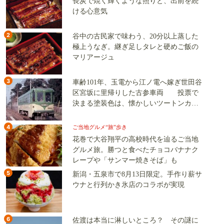
長炭で焼く輝くような照りと、出前を続
ける心意気
2
谷中の古民家で味わう、20分以上蒸した
極上うなぎ。継ぎ足しタレと硬めご飯の
マリアージュ
3
車齢101年、玉電から江ノ電へ嫁ぎ世田谷
区宮坂に里帰りした古参車両 投票で
決まる塗装色は、懐かしいツートンカラ
ーか、グリーン単色か
4
ご当地グルメ“旅”歩き
花巻で大谷翔平の高校時代を辿るご当地
グルメ旅。勝つと食べたチョコバナナク
レープや「サンマー焼きそば」も
5
新潟・五泉市で8月13日限定。手作り薪サ
ウナと行列かき氷店のコラボが実現
6
佐渡は本当に淋しいところ？ その謎に