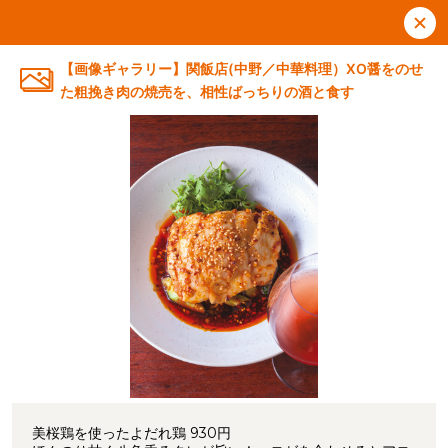
【画像ギャラリー】関飯店(中野／中華料理）XO醤をのせ
た粗挽き肉の焼売を、相性ばっちりの酒と食す
美桜鶏を使ったよだれ鶏 930円