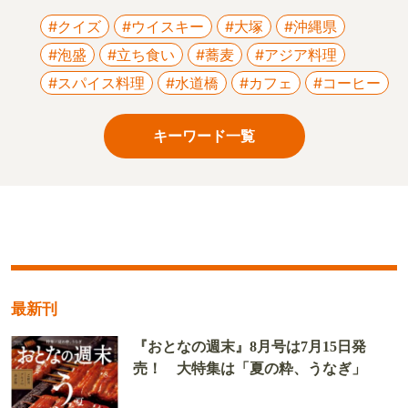
#クイズ
#ウイスキー
#大塚
#沖縄県
#泡盛
#立ち食い
#蕎麦
#アジア料理
#スパイス料理
#水道橋
#カフェ
#コーヒー
キーワード一覧
最新刊
『おとなの週末』8月号は7月15日発
売！ 大特集は「夏の粋、うなぎ」