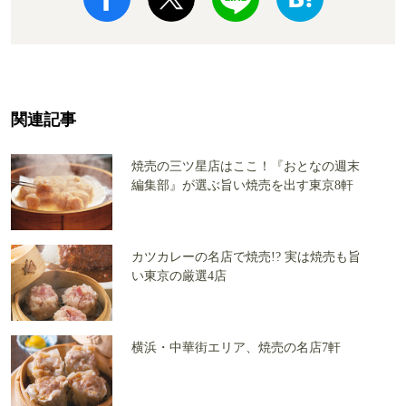
関連記事
焼売の三ツ星店はここ！『おとなの週末
編集部』が選ぶ旨い焼売を出す東京8軒
カツカレーの名店で焼売!? 実は焼売も旨
い東京の厳選4店
横浜・中華街エリア、焼売の名店7軒