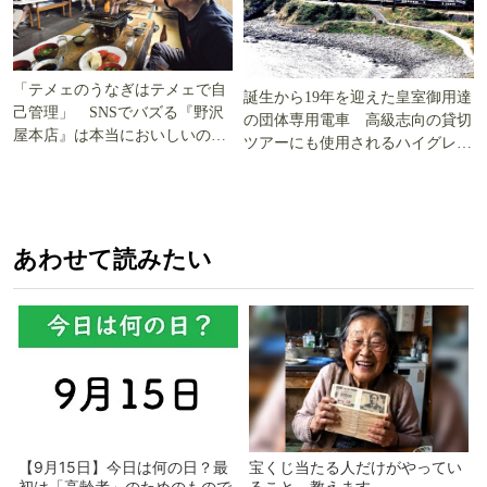
「テメェのうなぎはテメェで自
誕生から19年を迎えた皇室御用達
己管理」 SNSでバズる『野沢
の団体専用電車 高級志向の貸切
屋本店』は本当においしいの
ツアーにも使用されるハイグレー
か!? いざ実食調査
ド電車とは
あわせて読みたい
【9月15日】今日は何の日？最
宝くじ当たる人だけがやってい
初は「高齢者」のためのもので
ること、教えます