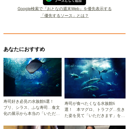
Google検索で『おとなの週末Web』を優先表示する
「優先するソース」とは？
あなたにおすすめ
寿司好き必見の水族館6選！
寿司が食べたくなる水族館6
ブリ、シラス、ふな寿司…食文
選！ 本マグロ、トラフグ…生き
化の展示から本当の「いただき
た姿を見て「いただきます」を考
ます」を知る
える