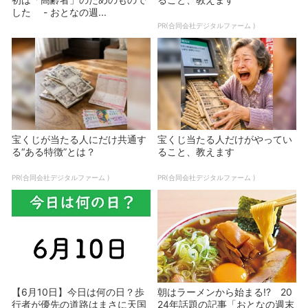
した - おとなの週...
PR(合同会社デジタルファーム )
宝くじが当たる人にだけ共通す
宝くじ当たる人だけがやってい
る“ある特徴”とは？
ること、教えます
PR(合同会社デジタルファーム )
PR(合同会社デジタルファーム )
【6月10日】今日は何の日？歩
朝はラーメンから始まる!? 20
行者が優先の道路はまさに天国
24年話題の記事「おとなの週末