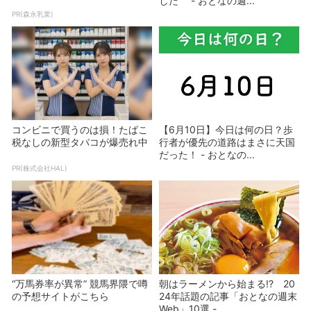
した - おとなの週...
PR(森永乳業)
コンビニで買うのは損！たばこ
【6月10日】今日は何の日？歩
税なしの新型タバコが爆売れ中
行者が優先の道路はまさに天国
だった！ - おとなの...
PR(株式会社HAL)
“万馬券率が異常” 競馬界隈で噂
朝はラーメンから始まる!? 20
の予想サイトがこちら
24年話題の記事「おとなの週末
Web」10選 -...