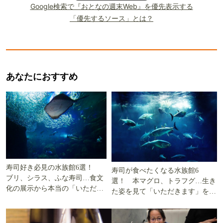
Google検索で『おとなの週末Web』を優先表示する
「優先するソース」とは？
あなたにおすすめ
寿司好き必見の水族館6選！
寿司が食べたくなる水族館6
ブリ、シラス、ふな寿司…食文
選！ 本マグロ、トラフグ…生き
化の展示から本当の「いただき
た姿を見て「いただきます」を考
ます」を知る
える