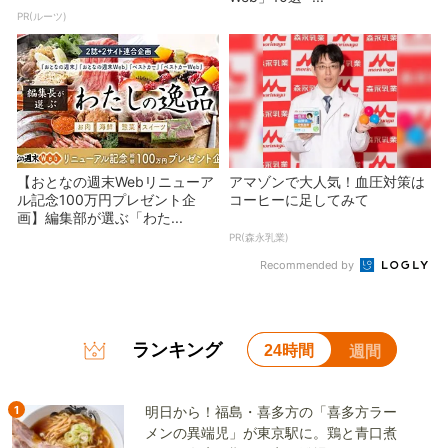
PR(ルーツ)
【おとなの週末Webリニューア
アマゾンで大人気！血圧対策は
ル記念100万円プレゼント企
コーヒーに足してみて
画】編集部が選ぶ「わた...
PR(森永乳業)
Recommended by
ランキング
24時間
週間
1
明日から！福島・喜多方の「喜多方ラー
メンの異端児」が東京駅に。鶏と青口煮