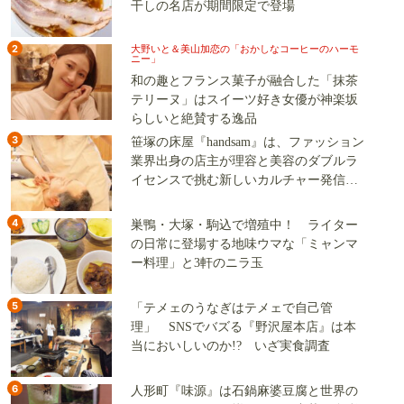
干しの名店が期間限定で登場
2
大野いと＆美山加恋の「おかしなコーヒーのハーモ
ニー」
和の趣とフランス菓子が融合した「抹茶
テリーヌ」はスイーツ好き女優が神楽坂
らしいと絶賛する逸品
3
笹塚の床屋『handsam』は、ファッション
業界出身の店主が理容と美容のダブルラ
イセンスで挑む新しいカルチャー発信基
地
4
巣鴨・大塚・駒込で増殖中！ ライター
の日常に登場する地味ウマな「ミャンマ
ー料理」と3軒のニラ玉
5
「テメェのうなぎはテメェで自己管
理」 SNSでバズる『野沢屋本店』は本
当においしいのか!? いざ実食調査
6
人形町『味源』は石鍋麻婆豆腐と世界の