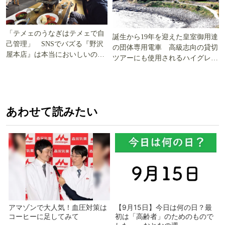
「テメェのうなぎはテメェで自
誕生から19年を迎えた皇室御用達
己管理」 SNSでバズる『野沢
の団体専用電車 高級志向の貸切
屋本店』は本当においしいの
ツアーにも使用されるハイグレー
か!? いざ実食調査
ド電車とは
あわせて読みたい
アマゾンで大人気！血圧対策は
【9月15日】今日は何の日？最
コーヒーに足してみて
初は「高齢者」のためのもので