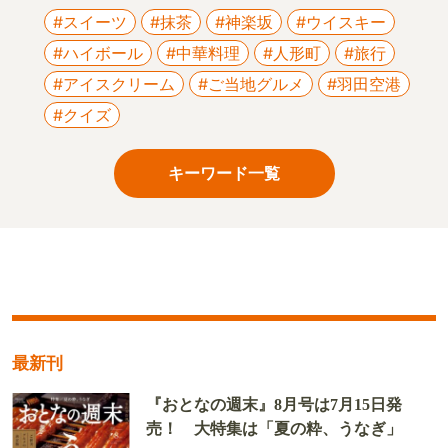
#スイーツ
#抹茶
#神楽坂
#ウイスキー
#ハイボール
#中華料理
#人形町
#旅行
#アイスクリーム
#ご当地グルメ
#羽田空港
#クイズ
キーワード一覧
最新刊
『おとなの週末』8月号は7月15日発
売！ 大特集は「夏の粋、うなぎ」