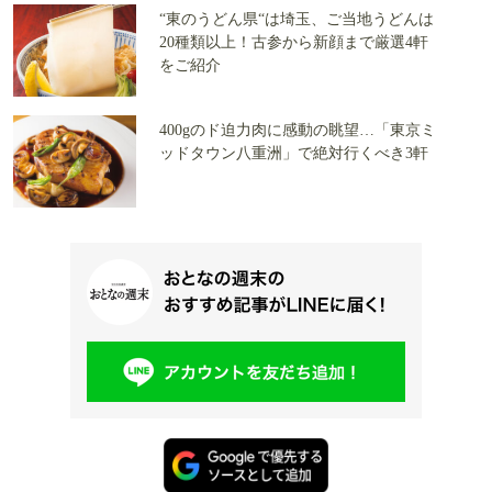
“東のうどん県“は埼玉、ご当地うどんは
20種類以上！古参から新顔まで厳選4軒
をご紹介
400gのド迫力肉に感動の眺望…「東京ミ
ッドタウン八重洲」で絶対行くべき3軒