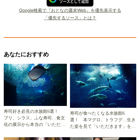
Google検索で『おとなの週末Web』を優先表示する
「優先するソース」とは？
あなたにおすすめ
寿司好き必見の水族館6選！
寿司が食べたくなる水族館6
ブリ、シラス、ふな寿司…食文
選！ 本マグロ、トラフグ…生き
化の展示から本当の「いただき
た姿を見て「いただきます」を考
ます」を知る
える