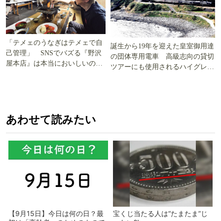
「テメェのうなぎはテメェで自
誕生から19年を迎えた皇室御用達
己管理」 SNSでバズる『野沢
の団体専用電車 高級志向の貸切
屋本店』は本当においしいの
ツアーにも使用されるハイグレー
か!? いざ実食調査
ド電車とは
あわせて読みたい
【9月15日】今日は何の日？最
宝くじ当たる人は“たまたま”じ