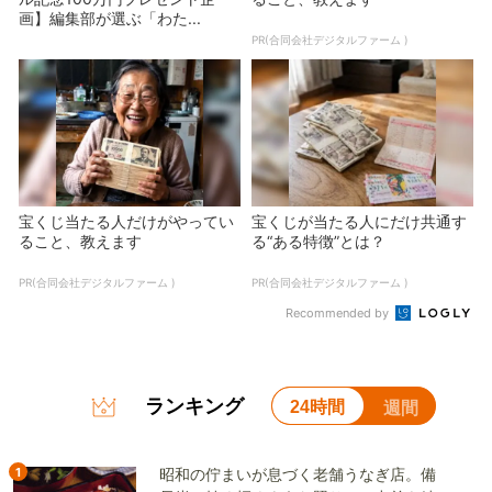
画】編集部が選ぶ「わた...
PR(合同会社デジタルファーム )
宝くじ当たる人だけがやってい
宝くじが当たる人にだけ共通す
ること、教えます
る“ある特徴”とは？
PR(合同会社デジタルファーム )
PR(合同会社デジタルファーム )
Recommended by
ランキング
24時間
週間
1
昭和の佇まいが息づく老舗うなぎ店。備