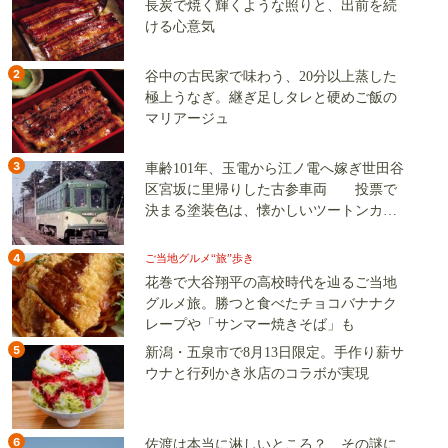
長炭で焼く輝くような照りと、出前を続
ける心意気
2
谷中の古民家で味わう、20分以上蒸した
極上うなぎ。継ぎ足しタレと硬めご飯の
マリアージュ
3
車齢101年、玉電から江ノ電へ嫁ぎ世田谷
区宮坂に里帰りした古参車両 投票で
決まる塗装色は、懐かしいツートンカラ
ーか、グリーン単色か
4
ご当地グルメ“旅”歩き
花巻で大谷翔平の高校時代を辿るご当地
グルメ旅。勝つと食べたチョコバナナク
レープや「サンマー焼きそば」も
5
新潟・五泉市で8月13日限定。手作り薪サ
ウナと行列かき氷店のコラボが実現
6
佐渡は本当に淋しいところ？ その謎に