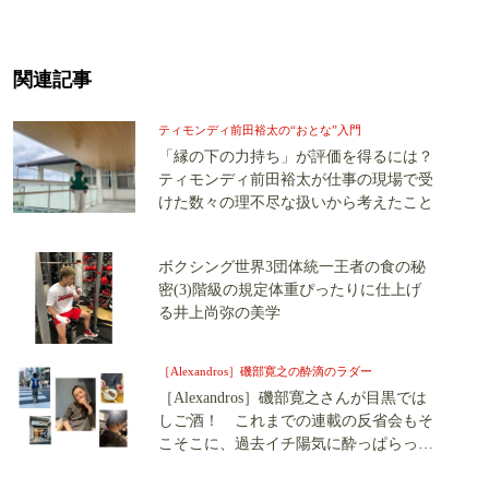
関連記事
ティモンディ前田裕太の“おとな”入門
「縁の下の力持ち」が評価を得るには？
ティモンディ前田裕太が仕事の現場で受
けた数々の理不尽な扱いから考えたこと
ボクシング世界3団体統一王者の食の秘
密(3)階級の規定体重ぴったりに仕上げ
る井上尚弥の美学
［Alexandros］磯部寛之の酔滴のラダー
［Alexandros］磯部寛之さんが目黒では
しご酒！ これまでの連載の反省会もそ
こそこに、過去イチ陽気に酔っぱらった
飲み歩きの様子をチラ見せです