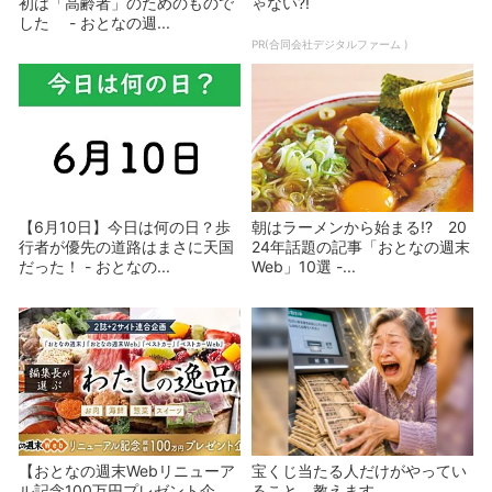
初は「高齢者」のためのもので
ゃない?!
した - おとなの週...
PR(合同会社デジタルファーム )
【6月10日】今日は何の日？歩
朝はラーメンから始まる!? 20
行者が優先の道路はまさに天国
24年話題の記事「おとなの週末
だった！ - おとなの...
Web」10選 -...
【おとなの週末Webリニューア
宝くじ当たる人だけがやってい
ル記念100万円プレゼント企
ること、教えます