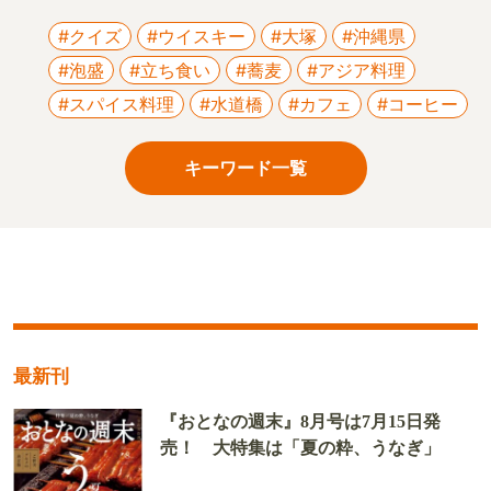
#クイズ
#ウイスキー
#大塚
#沖縄県
#泡盛
#立ち食い
#蕎麦
#アジア料理
#スパイス料理
#水道橋
#カフェ
#コーヒー
キーワード一覧
最新刊
『おとなの週末』8月号は7月15日発
売！ 大特集は「夏の粋、うなぎ」