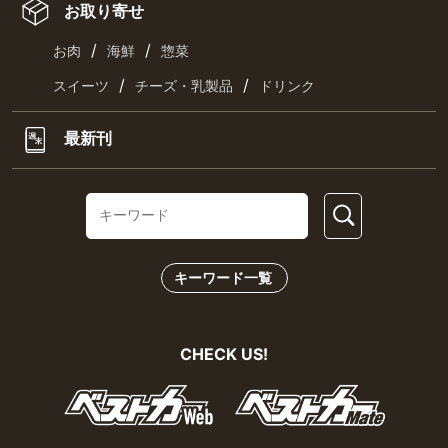
お取り寄せ
/
/
お肉
海鮮
惣菜
/
/
スイーツ
チーズ・乳製品
ドリンク
最新刊
キーワード一覧
CHECK US!