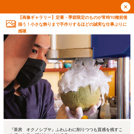
【画像ギャラリー】定番・季節限定のものが常時10種前後
揃う！小さな飾りまで手作りするほどの誠実な仕事ぶりに
感嘆
『茶房 オクノシブヤ』ふわふわに削りつつも質感を残すこ