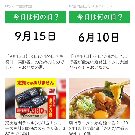
PR(ハーブ健康本舗)
PR(合同会社デジタルファーム )
【9月15日】今日は何の日？最
【6月10日】今日は何の日？歩
初は「高齢者」のためのもので
行者が優先の道路はまさに天国
した - おとなの週...
だった！ - おとなの...
楽天週間ランキング1位！シリ
朝はラーメンから始まる!? 20
ーズ累計3億包のスッキリ茶。3
24年話題の記事「おとなの週末
80円でお試し
Web」10選 -...