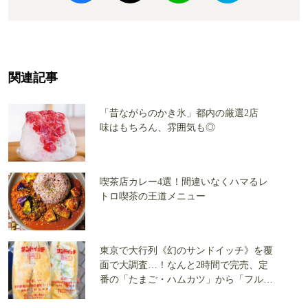
関連記事
「昔ながらのかき氷」都内の厳選2店
味はもちろん、雰囲気も◎
喫茶店カレー4選！間違いなくハマるレ
トロ喫茶の王道メニュー
東京で大行列《幻のサンドイッチ》を覆
面で大調査…！なんと2時間で完売、定
番の「たまご・ハムカツ」から「フルー
ツサンド」まで全3店で実食