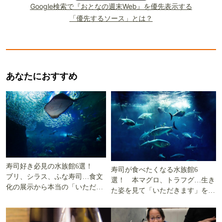
Google検索で『おとなの週末Web』を優先表示する
「優先するソース」とは？
あなたにおすすめ
寿司好き必見の水族館6選！
寿司が食べたくなる水族館6
ブリ、シラス、ふな寿司…食文
選！ 本マグロ、トラフグ…生き
化の展示から本当の「いただき
た姿を見て「いただきます」を考
ます」を知る
える