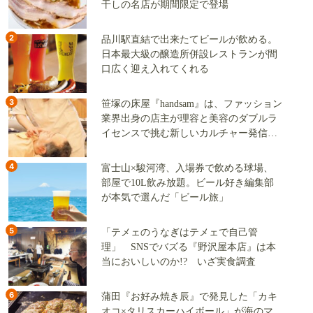
干しの名店が期間限定で登場
2
品川駅直結で出来たてビールが飲める。
日本最大級の醸造所併設レストランが間
口広く迎え入れてくれる
3
笹塚の床屋『handsam』は、ファッション
業界出身の店主が理容と美容のダブルラ
イセンスで挑む新しいカルチャー発信基
地
4
富士山×駿河湾、入場券で飲める球場、
部屋で10L飲み放題。ビール好き編集部
が本気で選んだ「ビール旅」
5
「テメェのうなぎはテメェで自己管
理」 SNSでバズる『野沢屋本店』は本
当においしいのか!? いざ実食調査
6
蒲田『お好み焼き辰』で発見した「カキ
オコ×タリスカーハイボール」が海のマ