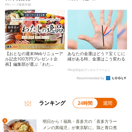
PR(ハーブ健康本舗)
【おとなの週末Webリニューア
あなたの金運はどう？宝くじに
ル記念100万円プレゼント企
縁がある時、金運はこう変わる
画】編集部が選ぶ「わた...
PR(合同会社デジタルファーム )
Recommended by
ランキング
24時間
週間
1
明日から！福島・喜多方の「喜多方ラー
メンの異端児」が東京駅に。鶏と青口煮