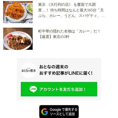
東京 《大行列の店》 を覆面で大調
査…！ 待ち時間はなんと最大165分「天
ぷら、カレー、うどん、スパゲティ、お
にぎり」 全5店で実食レポート
町中華の隠れた名物は「カレー」だ！
【厳選】東京の2軒