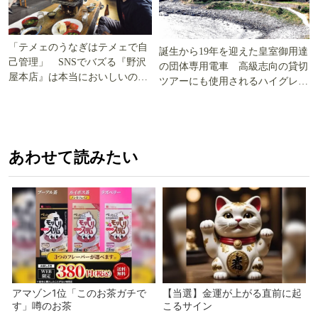
「テメェのうなぎはテメェで自
誕生から19年を迎えた皇室御用達
己管理」 SNSでバズる『野沢
の団体専用電車 高級志向の貸切
屋本店』は本当においしいの
ツアーにも使用されるハイグレー
か!? いざ実食調査
ド電車とは
あわせて読みたい
アマゾン1位「このお茶ガチで
【当選】金運が上がる直前に起
す」噂のお茶
こるサイン