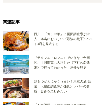
関連記事
西川口「ガチ中華」に覆面調査隊が潜
入…本当においしい《最強の餃子》ベス
ト3店を発表する
『テルマエ・ロマエ』でいきなり全国
区…！阿部寛も入浴した《下町の名銭
湯》で行ってわかった「意外な歴史」
鶏もつがとにかくうまい！東京の酒場2
選 《覆面調査隊が発見》レバーの食
感、旨みを楽しみたい