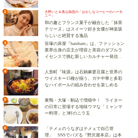
2
大野いと＆美山加恋の「おかしなコーヒーのハーモ
ニー」
和の趣とフランス菓子が融合した「抹茶
テリーヌ」はスイーツ好き女優が神楽坂
らしいと絶賛する逸品
3
笹塚の床屋『handsam』は、ファッション
業界出身の店主が理容と美容のダブルラ
イセンスで挑む新しいカルチャー発信基
地
4
人形町『味源』は石鍋麻婆豆腐と世界の
ウイスキー15種が揃う。ガチ中華と多彩
なハイボールの組み合わせを楽しめる
5
巣鴨・大塚・駒込で増殖中！ ライター
の日常に登場する地味ウマな「ミャンマ
ー料理」と3軒のニラ玉
6
「テメェのうなぎはテメェで自己管
理」 SNSでバズる『野沢屋本店』は本