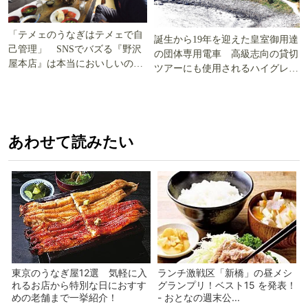
「テメェのうなぎはテメェで自
誕生から19年を迎えた皇室御用達
己管理」 SNSでバズる『野沢
の団体専用電車 高級志向の貸切
屋本店』は本当においしいの
ツアーにも使用されるハイグレー
か!? いざ実食調査
ド電車とは
あわせて読みたい
東京のうなぎ屋12選 気軽に入
ランチ激戦区「新橋」の昼メシ
れるお店から特別な日におすす
グランプリ！ベスト15 を発表！
めの老舗まで一挙紹介！
- おとなの週末公...