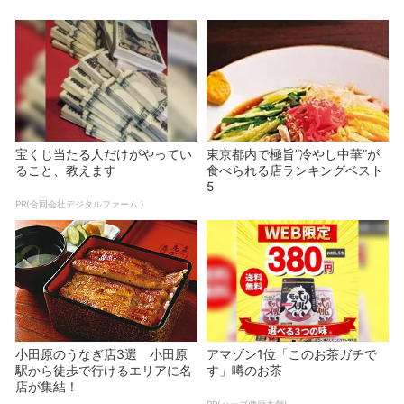
宝くじ当たる人だけがやってい
東京都内で極旨”冷やし中華”が
ること、教えます
食べられる店ランキングベスト
5
PR(合同会社デジタルファーム )
小田原のうなぎ店3選 小田原
アマゾン1位「このお茶ガチで
駅から徒歩で行けるエリアに名
す」噂のお茶
店が集結！
PR(ハーブ健康本舗)