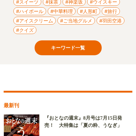
#スイーツ
#抹茶
#神楽坂
#ウイスキー
#ハイボール
#中華料理
#人形町
#旅行
#アイスクリーム
#ご当地グルメ
#羽田空港
#クイズ
キーワード一覧
最新刊
『おとなの週末』8月号は7月15日発
売！ 大特集は「夏の粋、うなぎ」