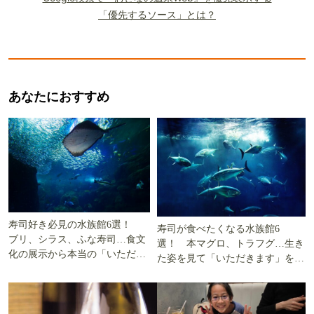
「優先するソース」とは？
あなたにおすすめ
寿司好き必見の水族館6選！
寿司が食べたくなる水族館6
ブリ、シラス、ふな寿司…食文
選！ 本マグロ、トラフグ…生き
化の展示から本当の「いただき
た姿を見て「いただきます」を考
ます」を知る
える