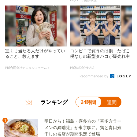
宝くじ当たる人だけがやってい
コンビニで買うのは損！たばこ
ること、教えます
税なしの新型タバコが爆売れ中
PR(合同会社デジタルファーム )
PR(株式会社HAL)
Recommended by
ランキング
24時間
週間
1
明日から！福島・喜多方の「喜多方ラー
メンの異端児」が東京駅に。鶏と青口煮
干しの名店が期間限定で登場