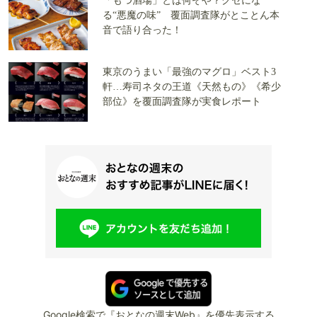
「もつ酒場」とは何ぞや？クセにな
る“悪魔の味” 覆面調査隊がとことん本
音で語り合った！
東京のうまい「最強のマグロ」ベスト3
軒…寿司ネタの王道《天然もの》《希少
部位》を覆面調査隊が実食レポート
Google検索で『おとなの週末Web』を優先表示する