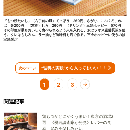
『もつ焼たいじ』（右手前の皿）てっぽう 260円、さがり、こぶくろ、れ
ば 各200円 （左奥）しろ 260円 （ドリンク）三冷ホッピー 570円
その部位が最もおいしく食べられるよう火を入れる。炭はラオス産備長炭を使
う。タレはもちろん、ラー油など調味料も店で作る。三冷ホッピーに使うのは
宝焼酎だ
“理科の実験”から入ってもいい！！
次のページ
1
2
3
関連記事
鶏もつがとにかくうまい！東京の酒場2
選 《覆面調査隊が発見》レバーの食
感、旨みを楽しみたい