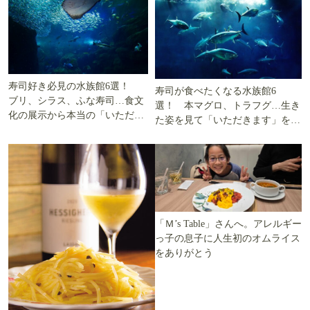
寿司好き必見の水族館6選！
寿司が食べたくなる水族館6
ブリ、シラス、ふな寿司…食文
選！ 本マグロ、トラフグ…生き
化の展示から本当の「いただき
た姿を見て「いただきます」を考
ます」を知る
える
「Ｍ’s Table」さんへ。アレルギー
っ子の息子に人生初のオムライス
をありがとう