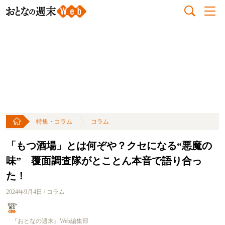
特集・コラム
コラム
「もつ酒場」とは何ぞや？クセになる“悪魔の
味” 覆面調査隊がとことん本音で語り合っ
た！
2024年9月4日 / コラム
『おとなの週末』Web編集部