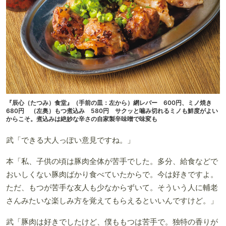
『辰心（たつみ）食堂』（手前の皿：左から）網レバー 600円、ミノ焼き
680円 （左奥）もつ煮込み 580円 サクッと噛み切れるミノも鮮度がよい
からこそ。煮込みは絶妙な辛さの自家製辛味噌で味変も
武「できる大人っぽい意見ですね。」
本「私、子供の頃は豚肉全体が苦手でした。多分、給食などで
おいしくない豚肉ばかり食べていたからで。今は好きですよ。
ただ、もつが苦手な友人も少なからずいて。そういう人に輔老
さんみたいな楽しみ方を覚えてもらえるといいんですけど。」
武「豚肉は好きでしたけど、僕ももつは苦手で。独特の香りが