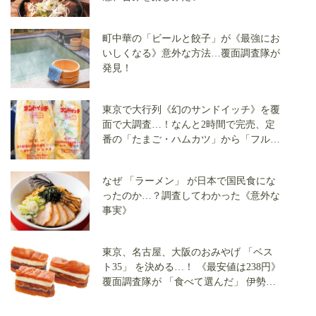
町中華の「ビールと餃子」が《最強にお
いしくなる》意外な方法…覆面調査隊が
発見！
東京で大行列《幻のサンドイッチ》を覆
面で大調査…！なんと2時間で完売、定
番の「たまご・ハムカツ」から「フルー
ツサンド」まで全3店で実食
なぜ 「ラーメン」 が日本で国民食にな
ったのか…？調査してわかった《意外な
事実》
東京、名古屋、大阪のおみやげ 「ベス
ト35」 を決める…！ 《最安値は238円》
覆面調査隊が 「食べて選んだ」 伊勢
丹・三越・高島屋・阪急うめだの 「最
強のスイーツ」