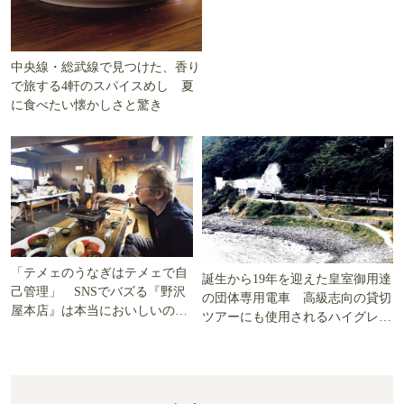
中央線・総武線で見つけた、香り
で旅する4軒のスパイスめし 夏
に食べたい懐かしさと驚き
「テメェのうなぎはテメェで自
誕生から19年を迎えた皇室御用達
己管理」 SNSでバズる『野沢
の団体専用電車 高級志向の貸切
屋本店』は本当においしいの
ツアーにも使用されるハイグレー
か!? いざ実食調査
ド電車とは