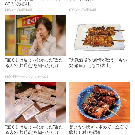
80円でお試し
PR(ハーブ健康本舗)
PR(ハーブ健康本舗)
“宝くじは運じゃなかった”当た
“大衆酒場”の風情が漂う「もつ
る人の“共通点”を知っただけ
焼 鏑屋」（もつ/大山）
PR(合同会社デジタルファーム )
“宝くじは運じゃなかった”当た
旨いもつ焼きを求めて、立石で
る人の“共通点”を知っただけ
飲む！3軒を紹介