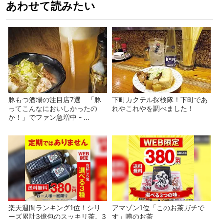
あわせて読みたい
豚もつ酒場の注目店7選 「豚
下町カクテル探検隊！下町であ
ってこんなにおいしかったの
れやこれやを調べました！
か！」でファン急増中 - ...
楽天週間ランキング1位！シリ
アマゾン1位「このお茶ガチで
ーズ累計3億包のスッキリ茶。3
す」噂のお茶