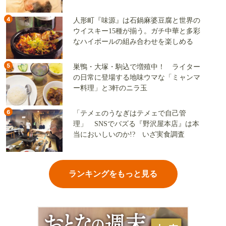
地
4
人形町『味源』は石鍋麻婆豆腐と世界の
ウイスキー15種が揃う。ガチ中華と多彩
なハイボールの組み合わせを楽しめる
5
巣鴨・大塚・駒込で増殖中！ ライター
の日常に登場する地味ウマな「ミャンマ
ー料理」と3軒のニラ玉
6
「テメェのうなぎはテメェで自己管
理」 SNSでバズる『野沢屋本店』は本
当においしいのか!? いざ実食調査
ランキングをもっと見る