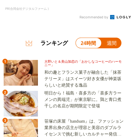
PR(合同会社デジタルファーム )
Recommended by
ランキング
24時間
週間
1
大野いと＆美山加恋の「おかしなコーヒーのハーモ
ニー」
和の趣とフランス菓子が融合した「抹茶
テリーヌ」はスイーツ好き女優が神楽坂
らしいと絶賛する逸品
2
明日から！福島・喜多方の「喜多方ラー
メンの異端児」が東京駅に。鶏と青口煮
干しの名店が期間限定で登場
3
笹塚の床屋『handsam』は、ファッション
業界出身の店主が理容と美容のダブルラ
イセンスで挑む新しいカルチャー発信基