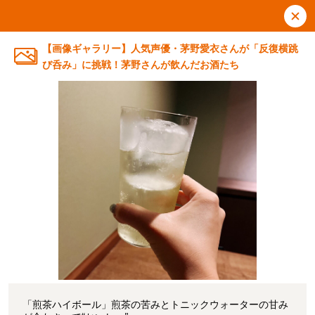
【画像ギャラリー】人気声優・茅野愛衣さんが「反復横跳
び呑み」に挑戦！茅野さんが飲んだお酒たち
「煎茶ハイボール」煎茶の苦みとトニックウォーターの甘み