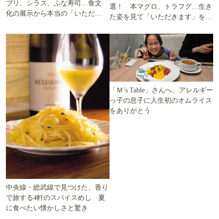
ブリ、シラス、ふな寿司…食文
選！ 本マグロ、トラフグ…生き
化の展示から本当の「いただき
た姿を見て「いただきます」を考
ます」を知る
える
「Ｍ’s Table」さんへ。アレルギー
っ子の息子に人生初のオムライス
をありがとう
中央線・総武線で見つけた、香り
で旅する4軒のスパイスめし 夏
に食べたい懐かしさと驚き