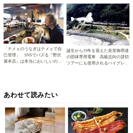
「テメェのうなぎはテメェで自
誕生から19年を迎えた皇室御用達
己管理」 SNSでバズる『野沢
の団体専用電車 高級志向の貸切
屋本店』は本当においしいの
ツアーにも使用されるハイグレー
か!? いざ実食調査
ド電車とは
あわせて読みたい