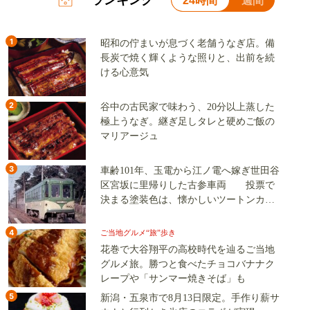
24時間
週間
1
昭和の佇まいが息づく老舗うなぎ店。備
長炭で焼く輝くような照りと、出前を続
ける心意気
2
谷中の古民家で味わう、20分以上蒸した
極上うなぎ。継ぎ足しタレと硬めご飯の
マリアージュ
3
車齢101年、玉電から江ノ電へ嫁ぎ世田谷
区宮坂に里帰りした古参車両 投票で
決まる塗装色は、懐かしいツートンカラ
ーか、グリーン単色か
4
ご当地グルメ“旅”歩き
花巻で大谷翔平の高校時代を辿るご当地
グルメ旅。勝つと食べたチョコバナナク
レープや「サンマー焼きそば」も
5
新潟・五泉市で8月13日限定。手作り薪サ