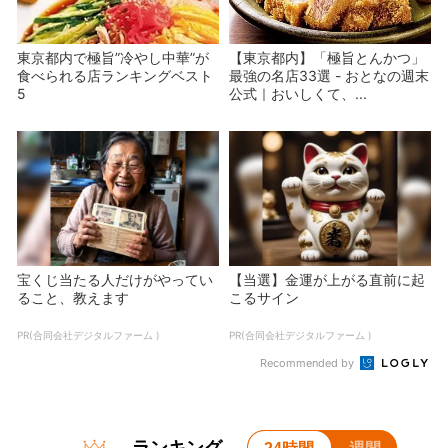
東京都内で極旨”冷やし中華”が
【東京都内】「極旨とんかつ」
食べられる店ランキングベスト
最強の名店33選 - おとなの週末
5
公式｜おいしくて、...
宝くじ当たる人だけがやってい
【当選】金運が上がる直前に起
ること、教えます
こるサイン
PR(合同会社デジタルファーム )
PR(合同会社デジタルファーム )
Recommended by
ランキング