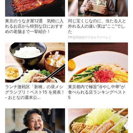
東京のうなぎ屋12選 気軽に入
同じ宝くじなのに、当たる人と
れるお店から特別な日におすす
外れる人の違い実は“ここ”でし
めの老舗まで一挙紹介！
た
PR(合同会社デジタルファーム )
ランチ激戦区「新橋」の昼メシ
東京都内で極旨”冷やし中華”が
グランプリ！ベスト15 を発表！
食べられる店ランキングベスト
- おとなの週末公...
5