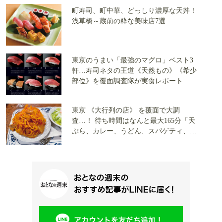
町寿司、町中華、どっしり濃厚な天丼！
浅草橋～蔵前の粋な美味店7選
東京のうまい「最強のマグロ」ベスト3
軒…寿司ネタの王道《天然もの》《希少
部位》を覆面調査隊が実食レポート
東京 《大行列の店》 を覆面で大調
査…！ 待ち時間はなんと最大165分「天
ぷら、カレー、うどん、スパゲティ、お
にぎり」 全5店で実食レポート