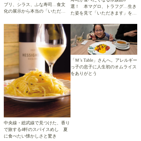
ブリ、シラス、ふな寿司…食文
選！ 本マグロ、トラフグ…生き
化の展示から本当の「いただき
た姿を見て「いただきます」を考
ます」を知る
える
「Ｍ’s Table」さんへ。アレルギー
っ子の息子に人生初のオムライス
をありがとう
中央線・総武線で見つけた、香り
で旅する4軒のスパイスめし 夏
に食べたい懐かしさと驚き