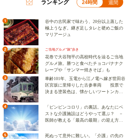
ランキング
24時間
週間
1
谷中の古民家で味わう、20分以上蒸した
極上うなぎ。継ぎ足しタレと硬めご飯の
マリアージュ
2
ご当地グルメ“旅”歩き
花巻で大谷翔平の高校時代を辿るご当地
グルメ旅。勝つと食べたチョコバナナク
レープや「サンマー焼きそば」も
3
車齢101年、玉電から江ノ電へ嫁ぎ世田谷
区宮坂に里帰りした古参車両 投票で
決まる塗装色は、懐かしいツートンカラ
ーか、グリーン単色か
4
「ピンピンコロリ」の裏話。あなたにベ
ストな介護施設はどうやって選ぶ？ －
医師が教える「最高の最期」の迎え方
（その2）
5
死ぬって意外に難しい。「介護」の先の