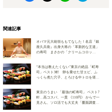
関連記事
オバマ元大統領ももてなした！名店『銀
座久兵衛』出身大将の「革新的な王道」
の寿司 まさかの「クリームコロッ
ケ」！この値段でこの内容!?の衝撃【実
食レポート】
“本当は教えたくない”東京の絶品「町寿
司」ベスト3軒 卵を乗せた甘エビ、ふ
っくら煮た穴子、とろける中トロを堪
能！
東京のうまい 「最強の町寿司」 ベスト7
軒…高コスパ、一貫 《110円》 からで一
見さん、ソロ活でも大丈夫「覆面調査隊
が実食」