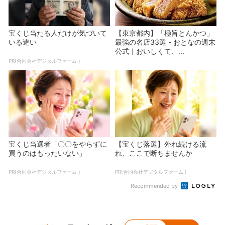
宝くじ当たる人だけが気づいて
【東京都内】「極旨とんかつ」
いる違い
最強の名店33選 - おとなの週末
公式｜おいしくて、...
PR(合同会社デジタルファーム )
宝くじ当選者「〇〇をやらずに
【宝くじ落選】外れ続ける流
買うのはもったいない」
れ、ここで断ちませんか
PR(合同会社デジタルファーム )
PR(合同会社デジタルファーム )
Recommended by