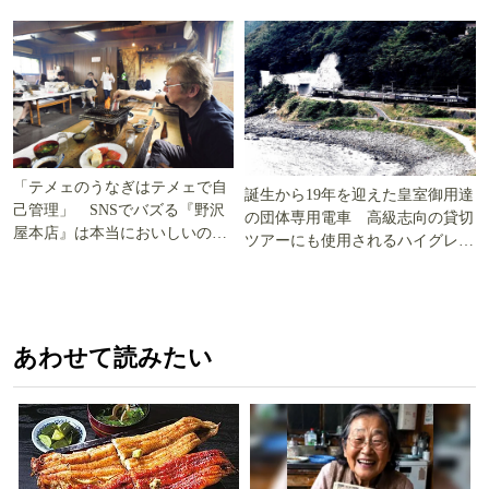
「テメェのうなぎはテメェで自
誕生から19年を迎えた皇室御用達
己管理」 SNSでバズる『野沢
の団体専用電車 高級志向の貸切
屋本店』は本当においしいの
ツアーにも使用されるハイグレー
か!? いざ実食調査
ド電車とは
あわせて読みたい