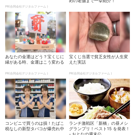
めの老舗まで一挙紹介！
PR(合同会社デジタルファーム )
あなたの金運はどう？宝くじに
宝くじ当選で貧乏女性が人生変
縁がある時、金運はこう変わる
えた実話
PR(合同会社デジタルファーム )
PR(合同会社デジタルファーム )
コンビニで買うのは損！たばこ
ランチ激戦区「新橋」の昼メシ
税なしの新型タバコが爆売れ中
グランプリ！ベスト15 を発表！
- おとなの週末公...