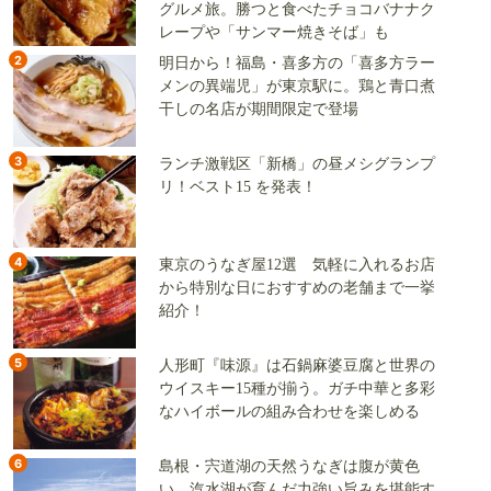
グルメ旅。勝つと食べたチョコバナナク
レープや「サンマー焼きそば」も
2
明日から！福島・喜多方の「喜多方ラー
メンの異端児」が東京駅に。鶏と青口煮
干しの名店が期間限定で登場
3
ランチ激戦区「新橋」の昼メシグランプ
リ！ベスト15 を発表！
4
東京のうなぎ屋12選 気軽に入れるお店
から特別な日におすすめの老舗まで一挙
紹介！
5
人形町『味源』は石鍋麻婆豆腐と世界の
ウイスキー15種が揃う。ガチ中華と多彩
なハイボールの組み合わせを楽しめる
6
島根・宍道湖の天然うなぎは腹が黄色
い。汽水湖が育んだ力強い旨みを堪能す