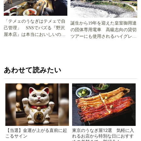
「テメェのうなぎはテメェで自
誕生から19年を迎えた皇室御用達
己管理」 SNSでバズる『野沢
の団体専用電車 高級志向の貸切
屋本店』は本当においしいの
ツアーにも使用されるハイグレー
か!? いざ実食調査
ド電車とは
あわせて読みたい
【当選】金運が上がる直前に起
東京のうなぎ屋12選 気軽に入
こるサイン
れるお店から特別な日におすす