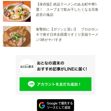
【保存版】絶品ラーメンのある町中華5
選！ スープまで飲み干したくなる完食
必至の逸品
衝撃的に【ガツンと旨い】 プロがホン
キで推す日本全国選りすぐり至福ラーメ
ン5杯がヤバすぎ