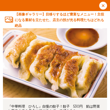
【画像ギャラリー】目移りするほど豊富なメニュー！主役
になる素材を立たせた、店主の技が光る料理たちはどれも
絶品
『中華料理 ひろし』自慢の餃子！餃子 530円 餡は野菜