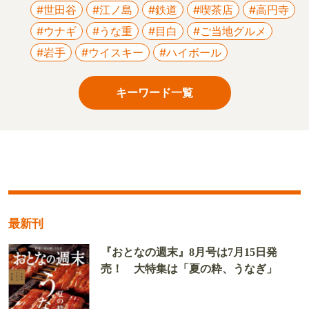
#世田谷
#江ノ島
#鉄道
#喫茶店
#高円寺
#ウナギ
#うな重
#目白
#ご当地グルメ
#岩手
#ウイスキー
#ハイボール
キーワード一覧
最新刊
『おとなの週末』8月号は7月15日発
売！ 大特集は「夏の粋、うなぎ」