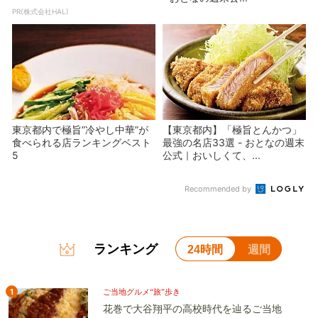
PR(株式会社HAL)
東京都内で極旨”冷やし中華”が
【東京都内】「極旨とんかつ」
食べられる店ランキングベスト
最強の名店33選 - おとなの週末
5
公式｜おいしくて、...
Recommended by
ランキング
24時間
週間
1
ご当地グルメ“旅”歩き
花巻で大谷翔平の高校時代を辿るご当地