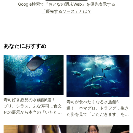
Google検索で『おとなの週末Web』を優先表示する
「優先するソース」とは？
あなたにおすすめ
寿司好き必見の水族館6選！
寿司が食べたくなる水族館6
ブリ、シラス、ふな寿司…食文
選！ 本マグロ、トラフグ…生き
化の展示から本当の「いただき
た姿を見て「いただきます」を考
ます」を知る
える