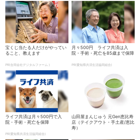
宝くじ当たる人だけがやってい
月々500円 ライフ共済は入
ること、教えます
院・手術・死亡を85歳まで保障
PR(合同会社デジタルファーム )
PR(愛知県共済生活協同組合)
ライフ共済は月々500円で入
山田屋まんじゅう 元Gen恵比寿
院・手術・死亡を保障
店（テイクアウト・手土産/恵比
寿）
PR(愛知県共済生活協同組合)