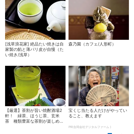
[浅草浪花家] 絶品たい焼きは自
森乃園（カフェ/人形町）
家製の餡と薄パリ皮が自慢（た
い焼き/浅草）
【厳選】茶割が旨い焼酎酒場2
宝くじ当たる人だけがやってい
軒！ 緑茶、ほうじ茶、玄米
ること、教えます
茶 種類豊富な茶割が楽しめ...
PR(合同会社デジタルファーム )