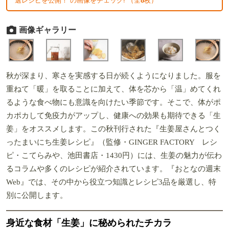
選レシピを公開！ の画像をチェック! （全
8
枚）
画像ギャラリー
秋が深まり、寒さを実感する日が続くようになりました。服を
重ねて「暖」を取ることに加えて、体を芯から「温」めてくれ
るような食べ物にも意識を向けたい季節です。そこで、体がポ
カポカして免疫力がアップし、健康への効果も期待できる「生
姜」をオススメします。この秋刊行された『生姜屋さんとつく
ったまいにち生姜レシピ』（監修・GINGER FACTORY レシ
ピ・こてらみや、池田書店・1430円）には、生姜の魅力が伝わ
るコラムや多くのレシピが紹介されています。『おとなの週末
Web』では、その中から役立つ知識とレシピ3品を厳選し、特
別に公開します。
身近な食材「生姜」に秘められたチカラ