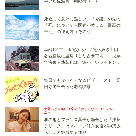
やいた佐渡島一周紀行（１）
死ぬって意外に難しい。「介護」の先の
「死」について－医師が教える「最高の
最期」の迎え方（その3）
車齢101年、玉電から江ノ電へ嫁ぎ世田
谷区宮坂に里帰りした古参車両 投票
で決まる塗装色は、懐かしいツートンカ
ラーか、グリーン単色か
毎日でも食べたくなるピザトースト 高
円寺で出合った老舗喫茶
大野いと＆美山加恋の「おかしなコーヒーのハーモ
ニー」
和の趣とフランス菓子が融合した「抹茶
テリーヌ」はスイーツ好き女優が神楽坂
らしいと絶賛する逸品