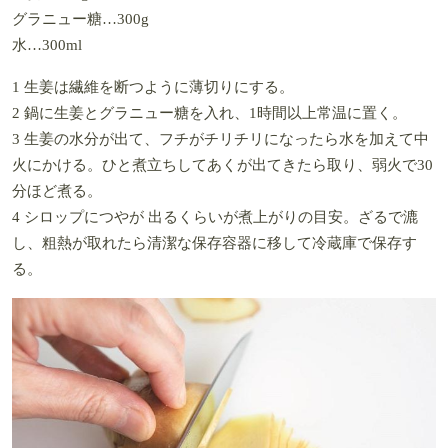
グラニュー糖…300g
水…300ml
1 生姜は繊維を断つように薄切りにする。
2 鍋に生姜とグラニュー糖を入れ、1時間以上常温に置く。
3 生姜の水分が出て、フチがチリチリになったら水を加えて中
火にかける。ひと煮立ちしてあくが出てきたら取り、弱火で30
分ほど煮る。
4 シロップにつやが 出るくらいが煮上がりの目安。ざるで漉
し、粗熱が取れたら清潔な保存容器に移して冷蔵庫で保存す
る。