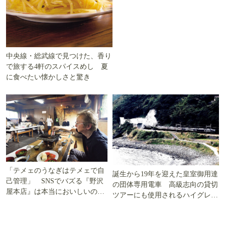
中央線・総武線で見つけた、香り
で旅する4軒のスパイスめし 夏
に食べたい懐かしさと驚き
「テメェのうなぎはテメェで自
誕生から19年を迎えた皇室御用達
己管理」 SNSでバズる『野沢
の団体専用電車 高級志向の貸切
屋本店』は本当においしいの
ツアーにも使用されるハイグレー
か!? いざ実食調査
ド電車とは