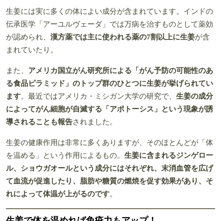
生姜には実に多くの体によい成分が含まれています。インドの
伝承医学「アーユルヴェーダ」では万病を治すものとして薬効
が認められ、
漢方薬では主に使われる薬の7割以上に生姜
が含
まれていたり。
また、
アメリカ国立がん研究所による「がん予防の可能性のあ
る食品ピラミッド」のトップ群のひとつに生姜が挙げられてい
ます
。最近ではアメリカ・ミシガン大学の研究で、
生姜の成分
によってがん細胞が自滅する「アポトーシス」という現象が誘
導されることも報告
されました。
生姜の健康作用は非常に多くありますが、そのほとんどが「体
を温める」という作用によるもの。
生姜に含まれるジンゲロー
ル、ショウガオールという成分にはそれぞれ、末消血管を広げ
て血流が促進したり、脂肪や糖質の燃焼を促す効果があり、そ
れによって体温が上がるのです
。
生姜で体を温めれば免疫力もアップ！