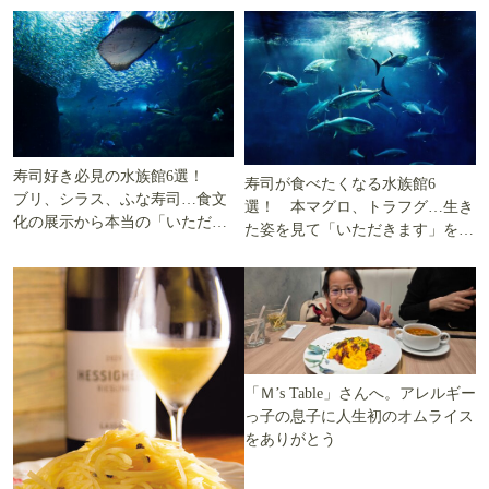
寿司好き必見の水族館6選！
寿司が食べたくなる水族館6
ブリ、シラス、ふな寿司…食文
選！ 本マグロ、トラフグ…生き
化の展示から本当の「いただき
た姿を見て「いただきます」を考
ます」を知る
える
「Ｍ’s Table」さんへ。アレルギー
っ子の息子に人生初のオムライス
をありがとう