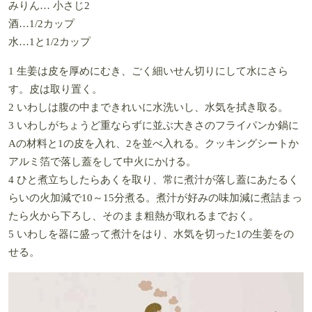
みりん… 小さじ2
酒…1/2カップ
水…1と1/2カップ
1 生姜は皮を厚めにむき、ごく細いせん切りにして水にさら
す。皮は取り置く。
2 いわしは腹の中まできれいに水洗いし、水気を拭き取る。
3 いわしがちょうど重ならずに並ぶ大きさのフライパンか鍋に
Aの材料と1の皮を入れ、2を並べ入れる。クッキングシートか
アルミ箔で落し蓋をして中火にかける。
4 ひと煮立ちしたらあくを取り、常に煮汁が落し蓋にあたるく
らいの火加減で10～15分煮る。煮汁が好みの味加減に煮詰まっ
たら火から下ろし、そのまま粗熱が取れるまでおく。
5 いわしを器に盛って煮汁をはり、水気を切った1の生姜をの
せる。