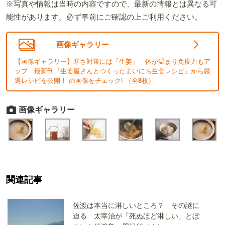
※写真や情報は当時の内容ですので、最新の情報とは異なる可
能性があります。必ず事前にご確認の上ご利用ください。
画像ギャラリー
【画像ギャラリー】寒さ対策には「生姜」 体が温まり免疫力もア
ップ 最新刊『生姜屋さんとつくったまいにち生姜レシピ』から厳
選レシピを公開！ の画像をチェック! （全
8
枚）
画像ギャラリー
関連記事
佐渡は本当に淋しいところ？ その謎に
迫る 太宰治が「死ぬほど淋しい」とぼ