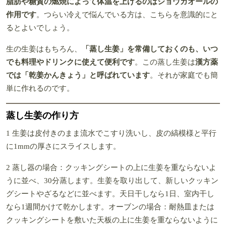
脂肪や糖質の燃焼によって体温を上げるのはショウガオールの
作用です
。つらい冷えで悩んでいる方は、こちらを意識的にと
るとよいでしょう。
生の生姜はもちろん、
「蒸し生姜」を常備しておくのも、いつ
でも料理やドリンクに使えて便利です
。この蒸し生姜は
漢方薬
では「乾姜かんきょう」と呼ばれています
。それが家庭でも簡
単に作れるのです。
蒸し生姜の作り方
1 生姜は皮付きのまま流水でこすり洗いし、皮の縞模様と平行
に1mmの厚さにスライスします。
2 蒸し器の場合：クッキングシートの上に生姜を重ならないよ
うに並べ、30分蒸します。生姜を取り出して、新しいクッキン
グシートやざるなどに並べます。天日干しなら1日、室内干し
なら1週間かけて乾かします。オーブンの場合：耐熱皿または
クッキングシートを敷いた天板の上に生姜を重ならないように