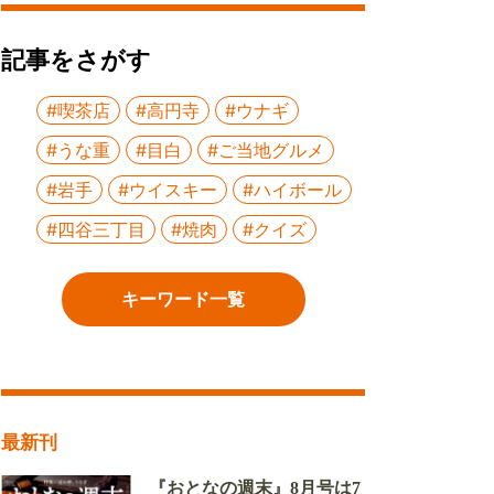
記事をさがす
#喫茶店
#高円寺
#ウナギ
#うな重
#目白
#ご当地グルメ
#岩手
#ウイスキー
#ハイボール
#四谷三丁目
#焼肉
#クイズ
キーワード一覧
最新刊
『おとなの週末』8月号は7