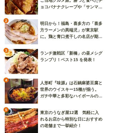
ご当地グルメ旅。勝つと食べたチ
ョコバナナクレープや「サンマー
焼きそば」も
2
明日から！福島・喜多方の「喜多
方ラーメンの異端児」が東京駅
に。鶏と青口煮干しの名店が期間
限定で登場
3
ランチ激戦区「新橋」の昼メシグ
ランプリ！ベスト15 を発表！
4
人形町『味源』は石鍋麻婆豆腐と
世界のウイスキー15種が揃う。
ガチ中華と多彩なハイボールの組
み合わせを楽しめる
5
東京のうなぎ屋12選 気軽に入
れるお店から特別な日におすすめ
の老舗まで一挙紹介！