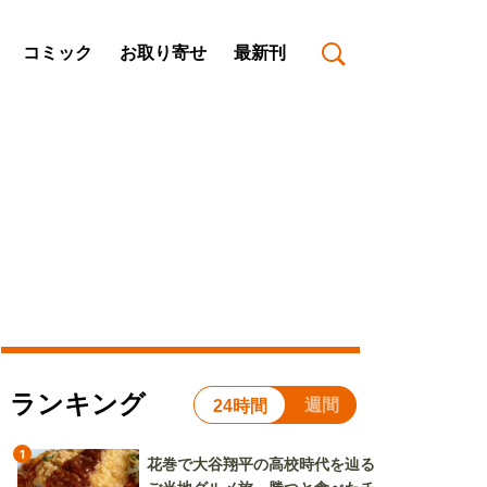
コミック
お取り寄せ
最新刊
ランキング
週間
24時間
1
花巻で大谷翔平の高校時代を辿る