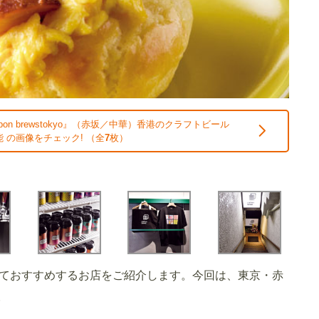
on brewstokyo』（赤坂／中華）香港のクラフトビール
 の画像をチェック! （全
7
枚）
ておすすめするお店をご紹介します。今回は、東京・赤
す。