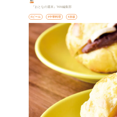
『おとなの週末』Web編集部
#ビール
#中華料理
#赤坂