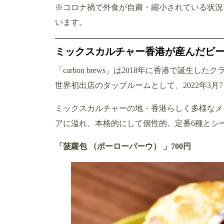
※コロナ禍で外食が自粛・縮小されている状況
います。
ミックスカルチャー香港が産んだビ
「carbon brews」は2018年に香港で誕
世界初出店のタップルームとして、2022年3
ミックスカルチャーの地・香港らしく多様なメ
アに溢れ、本格的にして個性的。定番6種とシ
「菠蘿包 （ポーローパーウ） 」700円