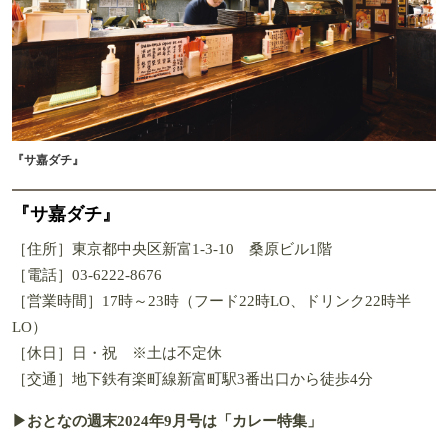
『サ嘉ダチ』
『サ嘉ダチ』
［住所］東京都中央区新富1-3-10 桑原ビル1階
［電話］03-6222-8676
［営業時間］17時～23時（フード22時LO、ドリンク22時半
LO）
［休日］日・祝 ※土は不定休
［交通］地下鉄有楽町線新富町駅3番出口から徒歩4分
▶おとなの週末2024年9月号は「カレー特集」