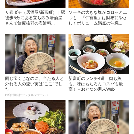
サ嘉ダチ（居酒屋/新富町）｜駅
ソーキの大きな塊がゴロッと二
徒歩5分にある立ち飲み居酒屋
つも 『仲宮里』は財布にやさ
さんで鮮度抜群の海鮮料...
しくボリューム満点の沖縄...
同じ宝くじなのに、当たる人と
新富町のランチ4選 肉も魚
外れる人の違い実は“ここ”でし
も、味はもちろんコスパも最
た
高！ - おとなの週末Web
PR(合同会社デジタルファーム )