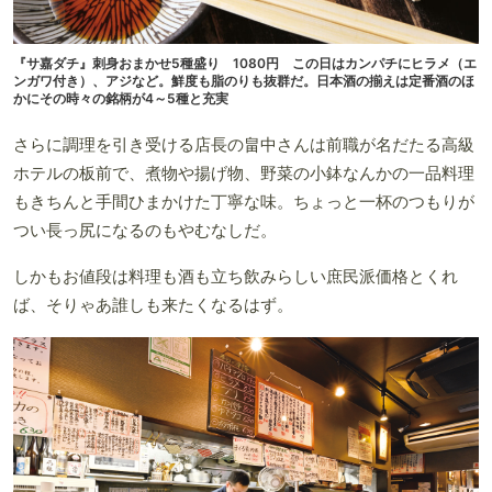
『サ嘉ダチ』刺身おまかせ5種盛り 1080円 この日はカンパチにヒラメ（エ
ンガワ付き）、アジなど。鮮度も脂のりも抜群だ。日本酒の揃えは定番酒のほ
かにその時々の銘柄が4～5種と充実
さらに調理を引き受ける店長の畠中さんは前職が名だたる高級
ホテルの板前で、煮物や揚げ物、野菜の小鉢なんかの一品料理
もきちんと手間ひまかけた丁寧な味。ちょっと一杯のつもりが
つい長っ尻になるのもやむなしだ。
しかもお値段は料理も酒も立ち飲みらしい庶民派価格とくれ
ば、そりゃあ誰しも来たくなるはず。