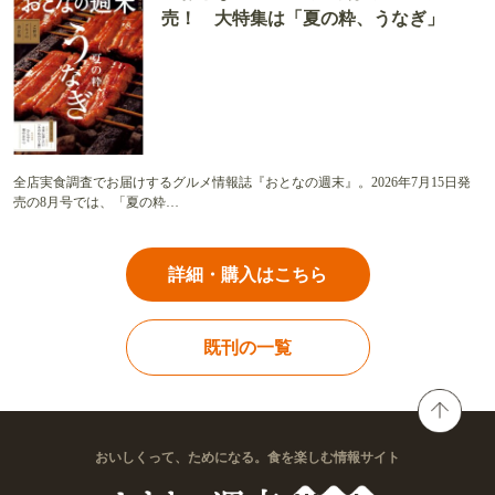
売！ 大特集は「夏の粋、うなぎ」
全店実食調査でお届けするグルメ情報誌『おとなの週末』。2026年7月15日発
売の8月号では、「夏の粋…
詳細・購入はこちら
既刊の一覧
おいしくって、ためになる。食を楽しむ情報サイト