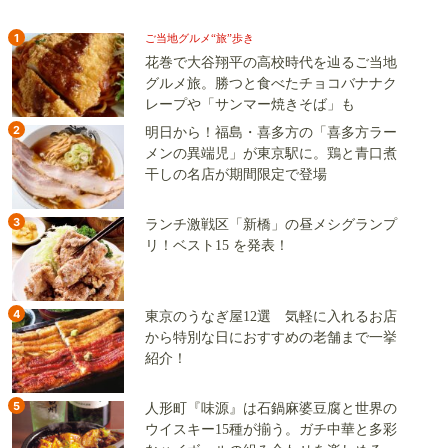
1
ご当地グルメ“旅”歩き
花巻で大谷翔平の高校時代を辿るご当地
グルメ旅。勝つと食べたチョコバナナク
レープや「サンマー焼きそば」も
2
明日から！福島・喜多方の「喜多方ラー
メンの異端児」が東京駅に。鶏と青口煮
干しの名店が期間限定で登場
3
ランチ激戦区「新橋」の昼メシグランプ
リ！ベスト15 を発表！
4
東京のうなぎ屋12選 気軽に入れるお店
から特別な日におすすめの老舗まで一挙
紹介！
5
人形町『味源』は石鍋麻婆豆腐と世界の
ウイスキー15種が揃う。ガチ中華と多彩