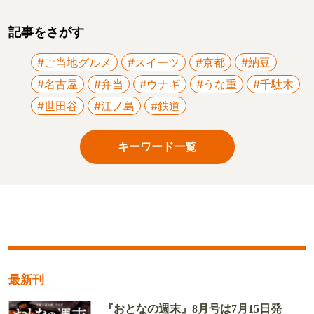
記事をさがす
#ご当地グルメ
#スイーツ
#京都
#納豆
#名古屋
#弁当
#ウナギ
#うな重
#千駄木
#世田谷
#江ノ島
#鉄道
キーワード一覧
最新刊
『おとなの週末』8月号は7月15日発