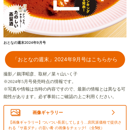
おとなの週末2024年9月号
「おとなの週末」2024年9月号はこちらから
撮影／鵜澤昭彦、取材／菜々山いく子
※2024年5月号発売時点の情報です。
※写真や情報は当時の内容ですので、最新の情報とは異なる可
能性があります。必ず事前にご確認の上ご利用ください。
画像ギャラリー
【画像ギャラリー】ついつい長居してしまう…庶民派価格で提供さ
れる『サ嘉ダチ』の旨い肴 の画像をチェック! （全
5
枚）