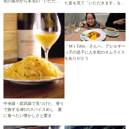
化の展示から本当の「いただき
た姿を見て「いただきます」を考
ます」を知る
える
「Ｍ’s Table」さんへ。アレルギー
っ子の息子に人生初のオムライス
をありがとう
中央線・総武線で見つけた、香り
で旅する4軒のスパイスめし 夏
に食べたい懐かしさと驚き