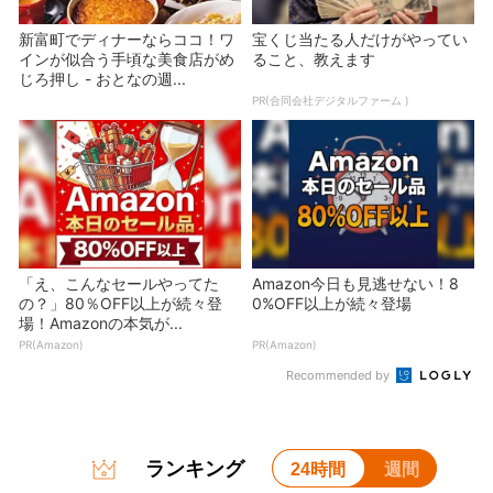
新富町でディナーならココ！ワ
宝くじ当たる人だけがやってい
インが似合う手頃な美食店がめ
ること、教えます
じろ押し - おとなの週...
PR(合同会社デジタルファーム )
「え、こんなセールやってた
Amazon今日も見逃せない！8
の？」80％OFF以上が続々登
0%OFF以上が続々登場
場！Amazonの本気が...
PR(Amazon)
PR(Amazon)
Recommended by
ランキング
24時間
週間