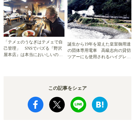
「テメェのうなぎはテメェで自
誕生から19年を迎えた皇室御用達
己管理」 SNSでバズる『野沢
の団体専用電車 高級志向の貸切
屋本店』は本当においしいの
ツアーにも使用されるハイグレー
か!? いざ実食調査
ド電車とは
この記事をシェア