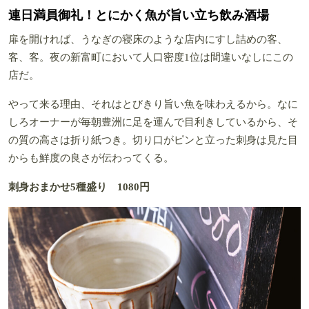
連日満員御礼！とにかく魚が旨い立ち飲み酒場
扉を開ければ、うなぎの寝床のような店内にすし詰めの客、
客、客。夜の新富町において人口密度1位は間違いなしにこの
店だ。
やって来る理由、それはとびきり旨い魚を味わえるから。なに
しろオーナーが毎朝豊洲に足を運んで目利きしているから、そ
の質の高さは折り紙つき。切り口がピンと立った刺身は見た目
からも鮮度の良さが伝わってくる。
刺身おまかせ5種盛り 1080円