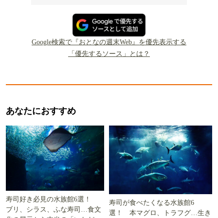
Google検索で『おとなの週末Web』を優先表示する
「優先するソース」とは？
あなたにおすすめ
寿司好き必見の水族館6選！
寿司が食べたくなる水族館6
ブリ、シラス、ふな寿司…食文
選！ 本マグロ、トラフグ…生き