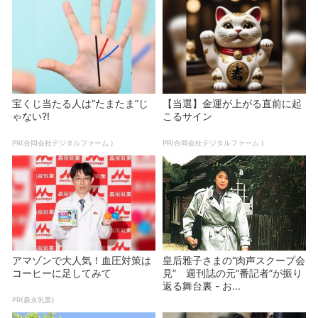
宝くじ当たる人は“たまたま”じ
【当選】金運が上がる直前に起
ゃない?!
こるサイン
PR(合同会社デジタルファーム )
PR(合同会社デジタルファーム )
アマゾンで大人気！血圧対策は
皇后雅子さまの“肉声スクープ会
コーヒーに足してみて
見” 週刊誌の元“番記者”が振り
返る舞台裏 - お...
PR(森永乳業)