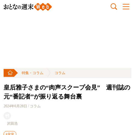
特集・コラム
コラム
皇后雅子さまの“肉声スクープ会見” 週刊誌の
元“番記者”が振り返る舞台裏
2024年6月28日 / コラム
沢田浩
#皇室