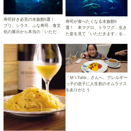
寿司好き必見の水族館6選！
寿司が食べたくなる水族館6
ブリ、シラス、ふな寿司…食文
選！ 本マグロ、トラフグ…生き
化の展示から本当の「いただき
た姿を見て「いただきます」を考
ます」を知る
える
「Ｍ’s Table」さんへ。アレルギー
っ子の息子に人生初のオムライス
をありがとう