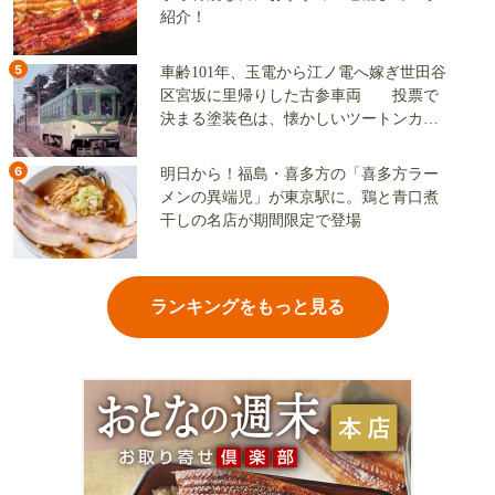
紹介！
5
車齢101年、玉電から江ノ電へ嫁ぎ世田谷
区宮坂に里帰りした古参車両 投票で
決まる塗装色は、懐かしいツートンカラ
ーか、グリーン単色か
6
明日から！福島・喜多方の「喜多方ラー
メンの異端児」が東京駅に。鶏と青口煮
干しの名店が期間限定で登場
ランキングをもっと見る