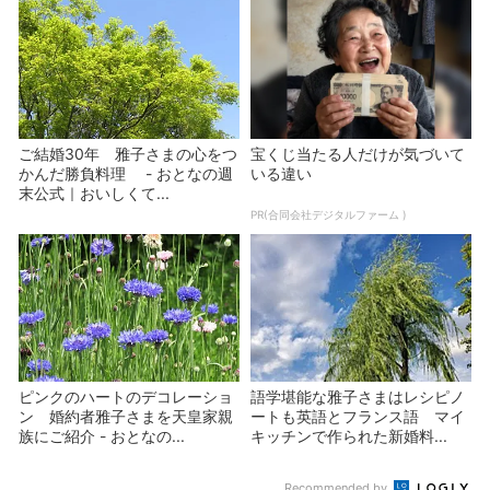
ご結婚30年 雅子さまの心をつ
宝くじ当たる人だけが気づいて
かんだ勝負料理 - おとなの週
いる違い
末公式｜おいしくて...
PR(合同会社デジタルファーム )
ピンクのハートのデコレーショ
語学堪能な雅子さまはレシピノ
ン 婚約者雅子さまを天皇家親
ートも英語とフランス語 マイ
族にご紹介 - おとなの...
キッチンで作られた新婚料...
Recommended by