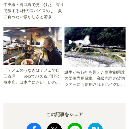
中央線・総武線で見つけた、香り
で旅する4軒のスパイスめし 夏
に食べたい懐かしさと驚き
「テメェのうなぎはテメェで自
誕生から19年を迎えた皇室御用達
己管理」 SNSでバズる『野沢
の団体専用電車 高級志向の貸切
屋本店』は本当においしいの
ツアーにも使用されるハイグレー
か!? いざ実食調査
ド電車とは
この記事をシェア