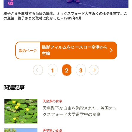
雅子さまを取材する当日の筆者。オックスフォード大学近くのホテル前で。こ
の直後、雅子さまの取材に向かった＝1989年9月
撮影フィルムをヒースロー空港から
次のページ
空輸
1
2
3
関連記事
天皇家の食卓
天皇陛下が自由を満喫された、英国オッ
クスフォード大学留学中の食事
天皇家の食卓