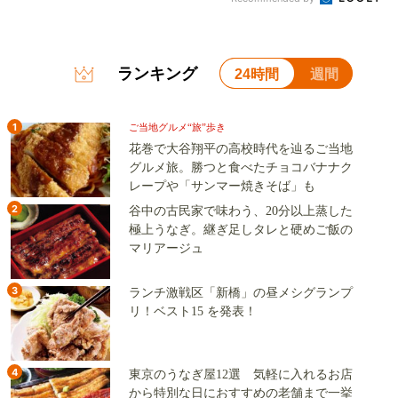
ランキング
24時間
週間
1
ご当地グルメ“旅”歩き
花巻で大谷翔平の高校時代を辿るご当地
グルメ旅。勝つと食べたチョコバナナク
レープや「サンマー焼きそば」も
2
谷中の古民家で味わう、20分以上蒸した
極上うなぎ。継ぎ足しタレと硬めご飯の
マリアージュ
3
ランチ激戦区「新橋」の昼メシグランプ
リ！ベスト15 を発表！
4
東京のうなぎ屋12選 気軽に入れるお店
から特別な日におすすめの老舗まで一挙