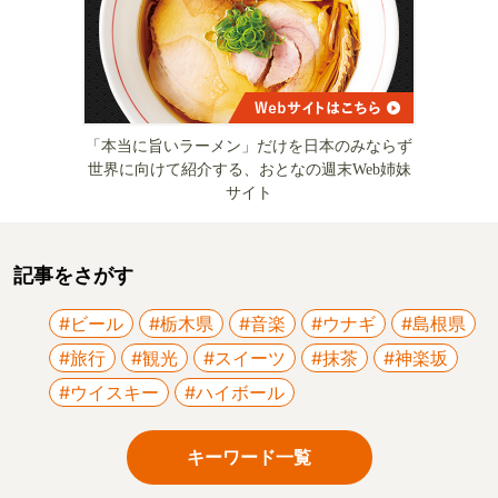
「本当に旨いラーメン」だけを日本のみならず
世界に向けて紹介する、おとなの週末Web姉妹
サイト
記事をさがす
#ビール
#栃木県
#音楽
#ウナギ
#島根県
#旅行
#観光
#スイーツ
#抹茶
#神楽坂
#ウイスキー
#ハイボール
キーワード一覧