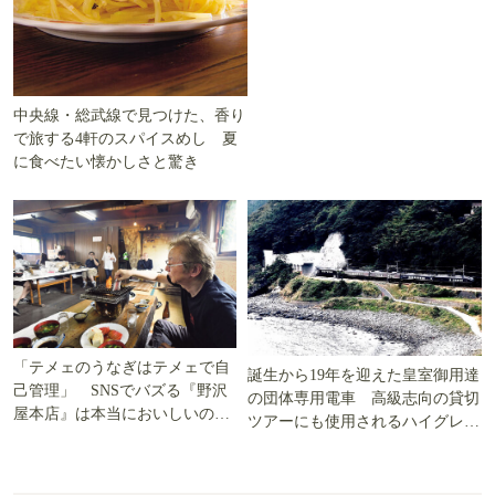
中央線・総武線で見つけた、香り
で旅する4軒のスパイスめし 夏
に食べたい懐かしさと驚き
「テメェのうなぎはテメェで自
誕生から19年を迎えた皇室御用達
己管理」 SNSでバズる『野沢
の団体専用電車 高級志向の貸切
屋本店』は本当においしいの
ツアーにも使用されるハイグレー
か!? いざ実食調査
ド電車とは