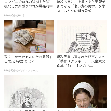
コンビニで買うのは損！たばこ
昭和の日に、上皇さまと美智子
税なしの新型タバコが爆売れ中
さまから「老い方の美学」を学
ぶ - おとなの週末公式...
PR(株式会社HAL)
宝くじが当たる人にだけ共通す
昭和天皇も喜ばれた紀宮さまの
る“ある特徴”とは？
「手作りクッキー」 天皇家の
食卓（4） - おとなの...
PR(合同会社デジタルファーム )