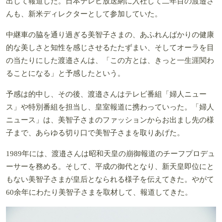
出して報道した。日本テレビ放送網に入社して二年目の渡邉さ
んも、新米ディレクターとして参加していた。
中継車の脇を通り過ぎる美智子さまの、あふれんばかりの健康
的な美しさと知性を感じさせるたたずまい、そしてオーラを目
の当たりにした渡邉さんは、「この方とは、きっと一生涯関わ
ることになる」と予感したという。
予感は的中し、その後、渡邉さんはテレビ番組「婦人ニュー
ス」や特別番組を担当し、皇室報道に携わっていった。「婦人
ニュース」は、美智子さまのファッションからお出まし先の様
子まで、あらゆる切り口で美智子さまを取りあげた。
1989年には、渡邉さんは昭和天皇の崩御報道のチーフプロデュ
ーサーを務める。そして、平成の御代となり、新天皇即位にと
もない美智子さまが皇后となられる様子を伝えてきた。やがて
60余年にわたり美智子さまを取材して、報道してきた。