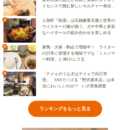
イセンスで挑む新しいカルチャー発信基
地
4
人形町『味源』は石鍋麻婆豆腐と世界の
ウイスキー15種が揃う。ガチ中華と多彩
なハイボールの組み合わせを楽しめる
5
巣鴨・大塚・駒込で増殖中！ ライター
の日常に登場する地味ウマな「ミャンマ
ー料理」と3軒のニラ玉
6
「テメェのうなぎはテメェで自己管
理」 SNSでバズる『野沢屋本店』は本
当においしいのか!? いざ実食調査
ランキングをもっと見る