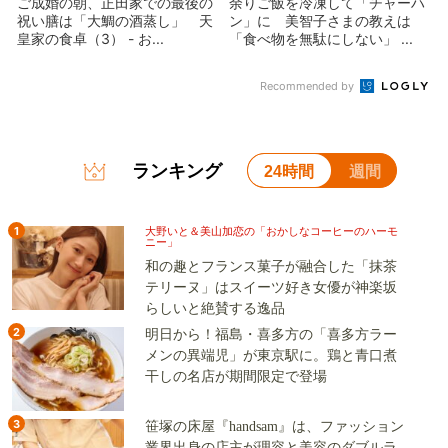
ご成婚の朝、正田家での最後の
余りご飯を冷凍して「チャーハ
祝い膳は「大鯛の酒蒸し」 天
ン」に 美智子さまの教えは
皇家の食卓（3） - お...
「食べ物を無駄にしない」 ...
Recommended by
ランキング
24時間
週間
1
大野いと＆美山加恋の「おかしなコーヒーのハーモ
ニー」
和の趣とフランス菓子が融合した「抹茶
テリーヌ」はスイーツ好き女優が神楽坂
らしいと絶賛する逸品
2
明日から！福島・喜多方の「喜多方ラー
メンの異端児」が東京駅に。鶏と青口煮
干しの名店が期間限定で登場
3
笹塚の床屋『handsam』は、ファッション
業界出身の店主が理容と美容のダブルラ