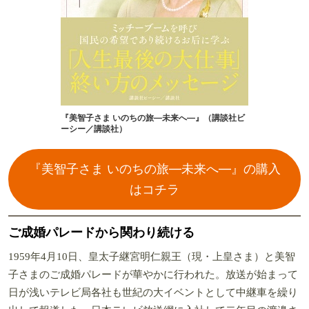
『美智子さま いのちの旅―未来へ―』（講談社ビ
ーシー／講談社）
『美智子さま いのちの旅―未来へ―』の購入
はコチラ
ご成婚パレードから関わり続ける
1959年4月10日、皇太子継宮明仁親王（現・上皇さま）と美智
子さまのご成婚パレードが華やかに行われた。放送が始まって
日が浅いテレビ局各社も世紀の大イベントとして中継車を繰り