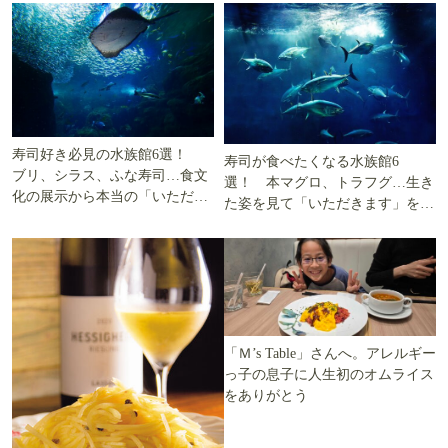
寿司好き必見の水族館6選！
寿司が食べたくなる水族館6
ブリ、シラス、ふな寿司…食文
選！ 本マグロ、トラフグ…生き
化の展示から本当の「いただき
た姿を見て「いただきます」を考
ます」を知る
える
「Ｍ’s Table」さんへ。アレルギー
っ子の息子に人生初のオムライス
をありがとう