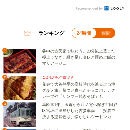
Recommended by
ランキング
24時間
週間
1
谷中の古民家で味わう、20分以上蒸した
極上うなぎ。継ぎ足しタレと硬めご飯の
マリアージュ
2
ご当地グルメ“旅”歩き
花巻で大谷翔平の高校時代を辿るご当地
グルメ旅。勝つと食べたチョコバナナク
レープや「サンマー焼きそば」も
3
車齢101年、玉電から江ノ電へ嫁ぎ世田谷
区宮坂に里帰りした古参車両 投票で
決まる塗装色は、懐かしいツートンカラ
ーか、グリーン単色か