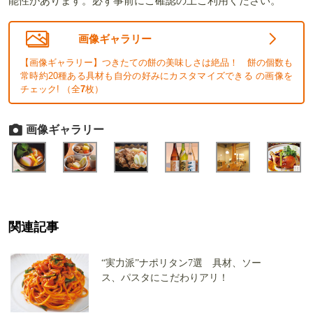
能性があります。必ず事前にご確認の上ご利用ください。
画像ギャラリー
【画像ギャラリー】つきたての餅の美味しさは絶品！ 餅の個数も
常時約20種ある具材も自分の好みにカスタマイズできる の画像を
チェック! （全
7
枚）
画像ギャラリー
関連記事
“実力派”ナポリタン7選 具材、ソー
ス、パスタにこだわりアリ！