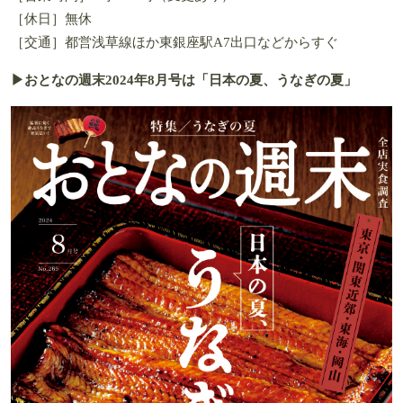
［休日］無休
［交通］都営浅草線ほか東銀座駅A7出口などからすぐ
▶おとなの週末2024年8月号は「日本の夏、うなぎの夏」