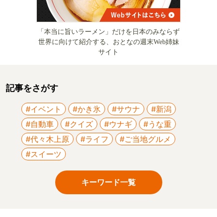
「本当に旨いラーメン」だけを日本のみならず
世界に向けて紹介する、おとなの週末Web姉妹
サイト
記事をさがす
#イベント
#かき氷
#サウナ
#新潟
#自動車
#クイズ
#ウナギ
#うな重
#代々木上原
#ライフ
#ご当地グルメ
#スイーツ
キーワード一覧