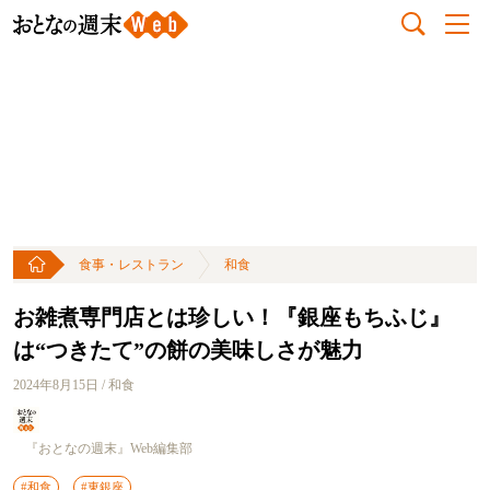
食事・レストラン
和食
お雑煮専門店とは珍しい！『銀座もちふじ』
は“つきたて”の餅の美味しさが魅力
2024年8月15日 / 和食
『おとなの週末』Web編集部
#和食
#東銀座