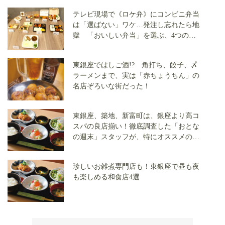
テレビ現場で《ロケ弁》にコンビニ弁当
は「選ばない」ワケ…発注し忘れたら地
獄 「おいしい弁当」を選ぶ、4つのこ
だわり
東銀座ではしご酒!? 角打ち、餃子、〆
ラーメンまで、実は「赤ちょうちん」の
名店ぞろいな街だった！
東銀座、築地、新富町は、銀座より高コ
スパの良店揃い！徹底調査した「おとな
の週末」スタッフが、特にオススメの店
を語ります
珍しいお雑煮専門店も！東銀座で昼も夜
も楽しめる和食店4選