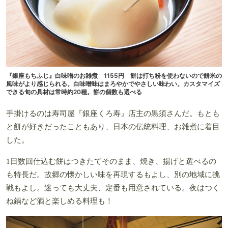
『銀座もちふじ』白味噌のお雑煮 1155円 餅は打ち粉を使わないので餅米の
風味がより感じられる。白味噌味はまろやかでやさしい味わい。カスタマイズ
できる旬の具材は常時約20種。餅の個数も選べる
手掛けるのは寿司屋『銀座くろ寿』店主の黒須さんだ。もとも
と餅が好きだったこともあり、日本の伝統料理、お雑煮に着目
した。
1日数回仕込む餅はつきたてそのまま、焼き、揚げと選べるの
も特長だ。故郷の懐かしい味を再現するもよし、別の地域に挑
戦もよし。迷っても大丈夫、定番も用意されている。夜はつく
ね鍋など酒と楽しめる料理も！