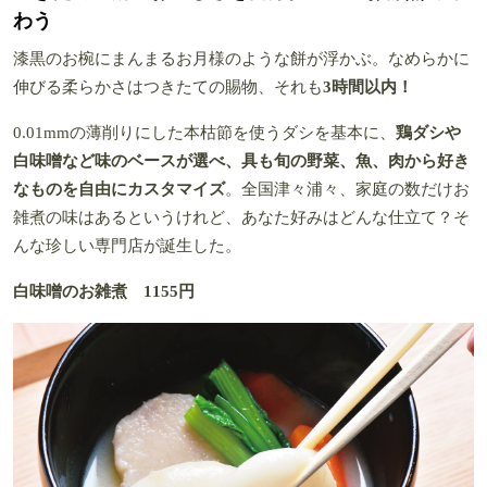
わう
漆黒のお椀にまんまるお月様のような餅が浮かぶ。なめらかに
伸びる柔らかさはつきたての賜物、それも
3時間以内！
0.01mmの薄削りにした本枯節を使うダシを基本に、
鶏ダシや
白味噌など味のベースが選べ、具も旬の野菜、魚、肉から好き
なものを自由にカスタマイズ
。全国津々浦々、家庭の数だけお
雑煮の味はあるというけれど、あなた好みはどんな仕立て？そ
んな珍しい専門店が誕生した。
白味噌のお雑煮 1155円