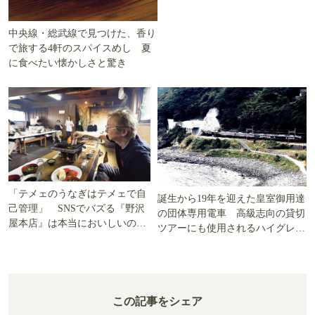
中央線・総武線で見つけた、香り
で旅する4軒のスパイスめし 夏
に食べたい懐かしさと驚き
「テメェのうなぎはテメェで自
誕生から19年を迎えた皇室御用達
己管理」 SNSでバズる『野沢
の団体専用電車 高級志向の貸切
屋本店』は本当においしいの
ツアーにも使用されるハイグレー
か!? いざ実食調査
ド電車とは
この記事をシェア