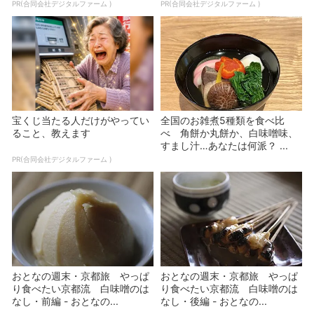
PR(合同会社デジタルファーム )
PR(合同会社デジタルファーム )
宝くじ当たる人だけがやってい
全国のお雑煮5種類を食べ比
ること、教えます
べ 角餅か丸餅か、白味噌味、
すまし汁…あなたは何派？ ...
PR(合同会社デジタルファーム )
おとなの週末・京都旅 やっぱ
おとなの週末・京都旅 やっぱ
り食べたい京都流 白味噌のは
り食べたい京都流 白味噌のは
なし・前編 - おとなの...
なし・後編 - おとなの...