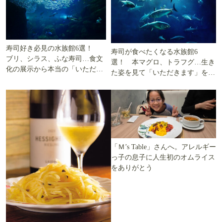
寿司好き必見の水族館6選！
寿司が食べたくなる水族館6
ブリ、シラス、ふな寿司…食文
選！ 本マグロ、トラフグ…生き
化の展示から本当の「いただき
た姿を見て「いただきます」を考
ます」を知る
える
「Ｍ’s Table」さんへ。アレルギー
っ子の息子に人生初のオムライス
をありがとう