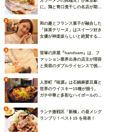
方ラーメンの異端児」が東京駅
に。鶏と青口煮干しの名店が期間
限定で登場
2
和の趣とフランス菓子が融合した
「抹茶テリーヌ」はスイーツ好き
女優が神楽坂らしいと絶賛する逸
品
3
笹塚の床屋『handsam』は、フ
ァッション業界出身の店主が理容
と美容のダブルライセンスで挑む
新しいカルチャー発信基地
4
人形町『味源』は石鍋麻婆豆腐と
世界のウイスキー15種が揃う。
ガチ中華と多彩なハイボールの組
み合わせを楽しめる
5
ランチ激戦区「新橋」の昼メシグ
ランプリ！ベスト15 を発表！