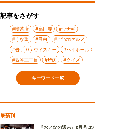
記事をさがす
#喫茶店
#高円寺
#ウナギ
#うな重
#目白
#ご当地グルメ
#岩手
#ウイスキー
#ハイボール
#四谷三丁目
#焼肉
#クイズ
キーワード一覧
最新刊
『おとなの週末』8月号は7