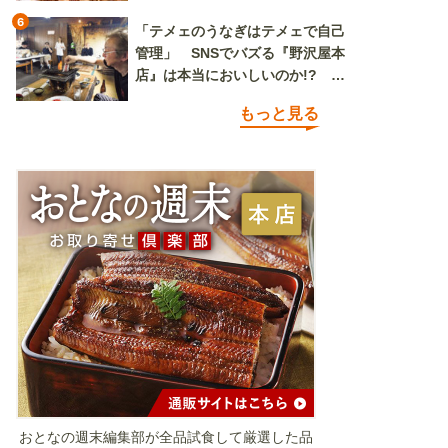
6
「テメェのうなぎはテメェで自己
管理」 SNSでバズる『野沢屋本
店』は本当においしいのか!? い
ざ実食調査
もっと見る
おとなの週末編集部が全品試食して厳選した品