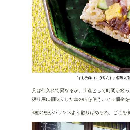
『すし光琳（こうりん）』特製太巻き
具は仕入れで異なるが、土産として時間が経っ
握り用に柵取りした魚の端を使うことで価格を
3種の魚がバランスよく散りばめられ、どこを