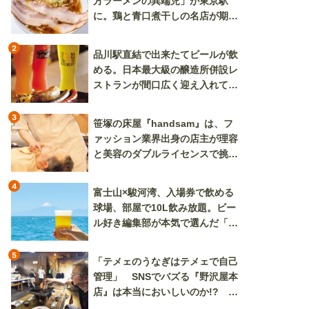
方ラーメンの異端児」が東京駅
に。鶏と青口煮干しの名店が期間
限定で登場
2
品川駅直結で出来たてビールが飲
める。日本最大級の醸造所併設レ
ストランが間口広く迎え入れてく
れる
3
笹塚の床屋『handsam』は、フ
ァッション業界出身の店主が理容
と美容のダブルライセンスで挑む
新しいカルチャー発信基地
4
富士山×駿河湾、入場券で飲める
球場、部屋で10L飲み放題。ビー
ル好き編集部が本気で選んだ「ビ
ール旅」
5
「テメェのうなぎはテメェで自己
管理」 SNSでバズる『野沢屋本
店』は本当においしいのか!? い
ざ実食調査