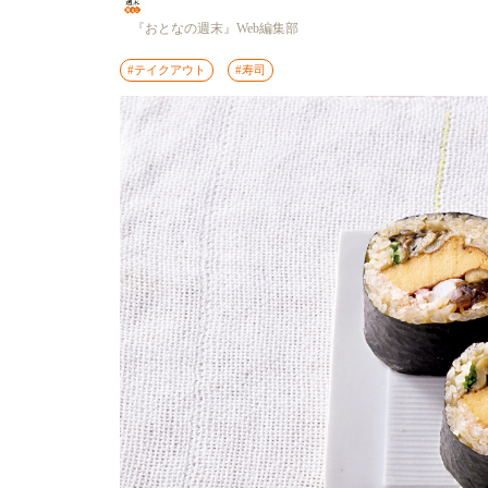
『おとなの週末』Web編集部
#テイクアウト
#寿司