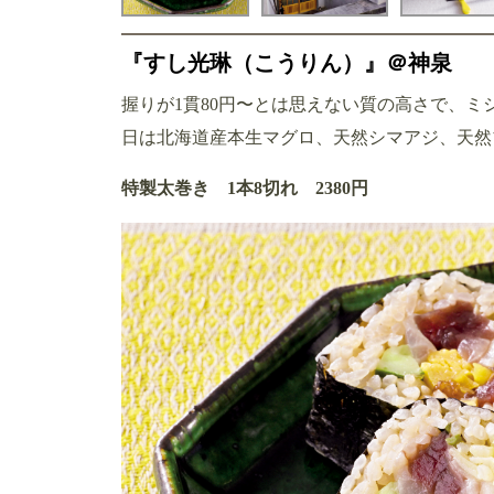
『すし光琳（こうりん）』＠神泉
握りが1貫80円〜とは思えない質の高さで、
日は北海道産本生マグロ、天然シマアジ、天然ブ
特製太巻き 1本8切れ 2380円