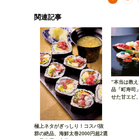
関連記事
“本当は教え
品「町寿司
せた甘エビ
子、とろけ
極上ネタがぎっしり！コスパ抜
群の絶品、海鮮太巻2000円超2選