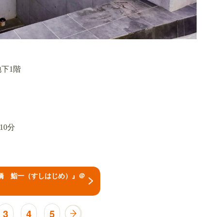
地下1階
10分
橋 鮨一（すしはじめ）』＠
3
4
5