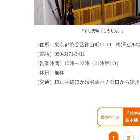
『すし光琳（こうりん）』
［住所］東京都渋谷区神山町11-10 梅澤ビル
［電話］050-3171-3411
［営業時間］15時～22時（21時半LO）
［休日］無休
［交通］JR山手線ほか渋谷駅ハチ公口から徒歩
『並木
次のページ
並木橋
1
2