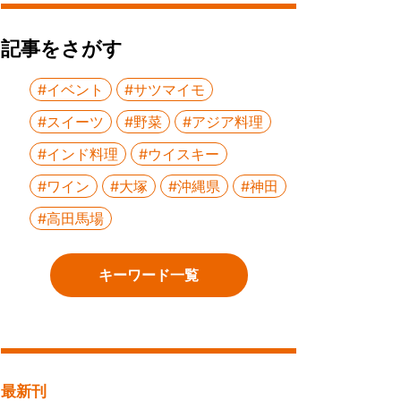
記事をさがす
#イベント
#サツマイモ
#スイーツ
#野菜
#アジア料理
#インド料理
#ウイスキー
#ワイン
#大塚
#沖縄県
#神田
#高田馬場
キーワード一覧
最新刊