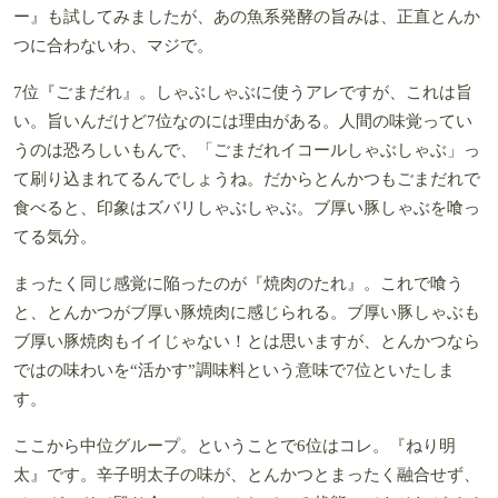
ー』も試してみましたが、あの魚系発酵の旨みは、正直とんか
つに合わないわ、マジで。
7位『ごまだれ』。しゃぶしゃぶに使うアレですが、これは旨
い。旨いんだけど7位なのには理由がある。人間の味覚ってい
うのは恐ろしいもんで、「ごまだれイコールしゃぶしゃぶ」っ
て刷り込まれてるんでしょうね。だからとんかつもごまだれで
食べると、印象はズバリしゃぶしゃぶ。ブ厚い豚しゃぶを喰っ
てる気分。
まったく同じ感覚に陥ったのが『焼肉のたれ』。これで喰う
と、とんかつがブ厚い豚焼肉に感じられる。ブ厚い豚しゃぶも
ブ厚い豚焼肉もイイじゃない！とは思いますが、とんかつなら
ではの味わいを“活かす”調味料という意味で7位といたしま
す。
ここから中位グループ。ということで6位はコレ。『ねり明
太』です。辛子明太子の味が、とんかつとまったく融合せず、