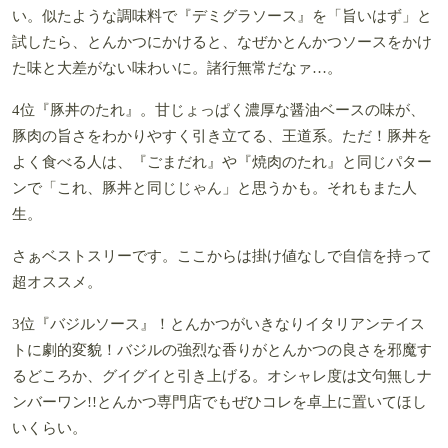
い。似たような調味料で『デミグラソース』を「旨いはず」と
試したら、とんかつにかけると、なぜかとんかつソースをかけ
た味と大差がない味わいに。諸行無常だなァ…。
4位『豚丼のたれ』。甘じょっぱく濃厚な醤油ベースの味が、
豚肉の旨さをわかりやすく引き立てる、王道系。ただ！豚丼を
よく食べる人は、『ごまだれ』や『焼肉のたれ』と同じパター
ンで「これ、豚丼と同じじゃん」と思うかも。それもまた人
生。
さぁベストスリーです。ここからは掛け値なしで自信を持って
超オススメ。
3位『バジルソース』！とんかつがいきなりイタリアンテイス
トに劇的変貌！バジルの強烈な香りがとんかつの良さを邪魔す
るどころか、グイグイと引き上げる。オシャレ度は文句無しナ
ンバーワン!!とんかつ専門店でもぜひコレを卓上に置いてほし
いくらい。