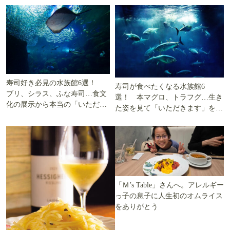
寿司好き必見の水族館6選！
寿司が食べたくなる水族館6
ブリ、シラス、ふな寿司…食文
選！ 本マグロ、トラフグ…生き
化の展示から本当の「いただき
た姿を見て「いただきます」を考
ます」を知る
える
「Ｍ’s Table」さんへ。アレルギー
っ子の息子に人生初のオムライス
をありがとう