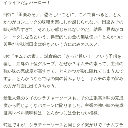
イライラだよバーロー！
9位に『田楽みそ』。恐ろしいことに、これで食べると、とん
かつがコンニャクの味噌田楽にしか感じられない。田楽みその
味が強烈すぎて、それしか感じられないのだ。結果、豚肉がコ
ンニャクになるという、典型的なお金の無駄使い！とんかつは
苦手だが味噌田楽は好きという方にのみオススメ。
8位『キムチの素』。試食前の「きっと旨い！」という予想を
覆し、屈辱の下位グループ。なぜか？キムチの素って、主張の
強い味の完成度が高すぎて、とんかつが影に隠れてしまうんで
すよ。とんかつならではの肉の旨みよりも、キムチの素の旨み
の方が前面に出てきちゃう。
最近人気のタイのシラチャーソースも、その主張高き味の完成
度から同じようなパターンに陥りました。主張の強い味の完成
度高レベル調味料は、とんかつには合わない模様。
蛇足ですが、シラチャーソースと同じタイ繋がりで『ナムプラ