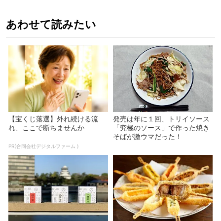
あわせて読みたい
【宝くじ落選】外れ続ける流
発売は年に１回、トリイソース
れ、ここで断ちませんか
「究極のソース」で作った焼き
そばが激ウマだった！
PR(合同会社デジタルファーム )