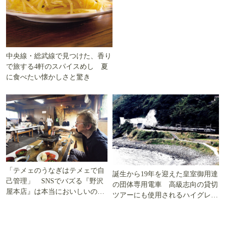
中央線・総武線で見つけた、香り
で旅する4軒のスパイスめし 夏
に食べたい懐かしさと驚き
「テメェのうなぎはテメェで自
誕生から19年を迎えた皇室御用達
己管理」 SNSでバズる『野沢
の団体専用電車 高級志向の貸切
屋本店』は本当においしいの
ツアーにも使用されるハイグレー
か!? いざ実食調査
ド電車とは