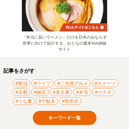
「本当に旨いラーメン」だけを日本のみならず
世界に向けて紹介する、おとなの週末Web姉妹
サイト
記事をさがす
#新潟
#ライフ
#ご当地グルメ
#スイーツ
#京都
#納豆
#名古屋
#弁当
#ウナギ
#うな重
#千駄木
#世田谷
キーワード一覧