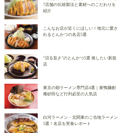
7店舗の伝統製法と素材へのこだわりを
紹介
こんなお店が近くにほしい！地元に愛さ
れるとんかつの名店5選
“沼る旨さ”のとんかつ5選 推したい新規
店
東京の朝ラーメン専門店4選｜巣鴨麺創
庵砂田など行列必至の人気店
白河ラーメン・北関東のご当地ラーメン
5選！名店を実食レポート