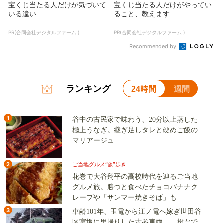
宝くじ当たる人だけが気づいて
宝くじ当たる人だけがやってい
いる違い
ること、教えます
PR(合同会社デジタルファーム )
PR(合同会社デジタルファーム )
Recommended by
ランキング
24時間
週間
1
谷中の古民家で味わう、20分以上蒸した
極上うなぎ。継ぎ足しタレと硬めご飯の
マリアージュ
2
ご当地グルメ“旅”歩き
花巻で大谷翔平の高校時代を辿るご当地
グルメ旅。勝つと食べたチョコバナナク
レープや「サンマー焼きそば」も
3
車齢101年、玉電から江ノ電へ嫁ぎ世田谷
区宮坂に里帰りした古参車両 投票で