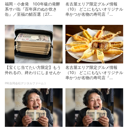
福岡・小倉発 100年級の発酵
名古屋エリア限定グルメ情報
系サバ缶『百年床のぬか炊き
（10） どこにもないオリジナル
缶』／至福の鯖百選［27...
串かつが名物の寿司店『...
【宝くじ当てたい方限定】もう
名古屋エリア限定グルメ情報
外れるの、終わりにしませんか
（10） どこにもないオリジナル
串かつが名物の寿司店『...
PR(合同会社デジタルファーム )