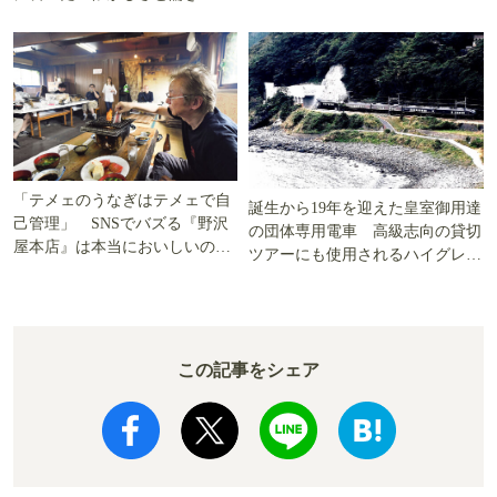
「テメェのうなぎはテメェで自
誕生から19年を迎えた皇室御用達
己管理」 SNSでバズる『野沢
の団体専用電車 高級志向の貸切
屋本店』は本当においしいの
ツアーにも使用されるハイグレー
か!? いざ実食調査
ド電車とは
この記事をシェア