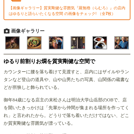
【画像ギャラリー】質実剛健な雰囲気『羅無櫓（らむろ）』の店内
はゆるりと語らいたくなる空間 の画像をチェック! （全
7
枚）
画像ギャラリー
ゆるり前割りお燗を質実剛健な空間で
カウンターに腰を落ち着けて見渡すと、店内にはザイルやラン
タンなど登山の道具や、山や山男たちの写真、山関係の蔵書な
どが所狭しと飾られている。
御年84歳になる店主の末松さんは明治大学山岳部のOBで、店
を開いたきっかけは「先輩から仲間が集まれる場所を作ってく
れ」と言われたから。どうりで落ち着いただけではない、どこ
か質実剛健な雰囲気が漂っている。