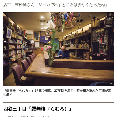
店主：末松誠さん「ジョカで出すところは少なくなったね」
『羅無櫓（らむろ）』57歳で開店。27年目を迎え、時を積み重ねた空間が落
ち着く
四谷三丁目『羅無櫓（らむろ）』