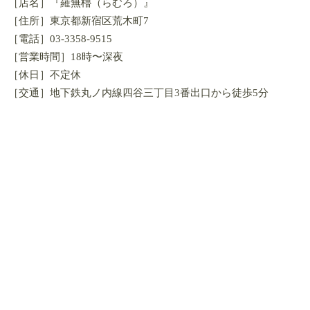
［店名］『羅無櫓（らむろ）』
［住所］東京都新宿区荒木町7
［電話］03-3358-9515
［営業時間］18時〜深夜
［休日］不定休
［交通］地下鉄丸ノ内線四谷三丁目3番出口から徒歩5分