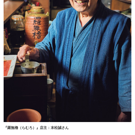
『羅無櫓（らむろ）』店主：末松誠さん