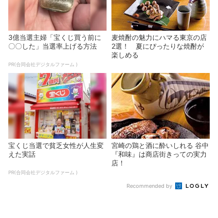
3億当選主婦「宝くじ買う前に
麦焼酎の魅力にハマる東京の店
〇〇した」当選率上げる方法
2選！ 夏にぴったりな焼酎が
楽しめる
PR(合同会社デジタルファーム )
宝くじ当選で貧乏女性が人生変
宮崎の鶏と酒に酔いしれる 谷中
えた実話
『和味』は商店街きっての実力
店！
PR(合同会社デジタルファーム )
Recommended by