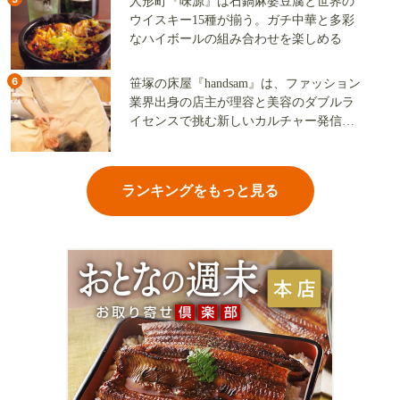
人形町『味源』は石鍋麻婆豆腐と世界の
ウイスキー15種が揃う。ガチ中華と多彩
なハイボールの組み合わせを楽しめる
6
笹塚の床屋『handsam』は、ファッション
業界出身の店主が理容と美容のダブルラ
イセンスで挑む新しいカルチャー発信基
地
ランキングをもっと見る