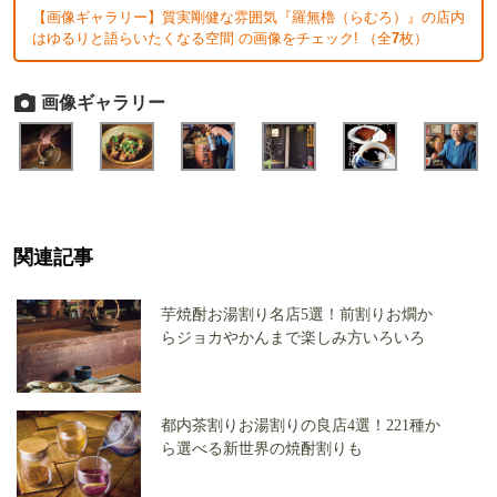
【画像ギャラリー】質実剛健な雰囲気『羅無櫓（らむろ）』の店内
はゆるりと語らいたくなる空間 の画像をチェック! （全
7
枚）
画像ギャラリー
関連記事
芋焼酎お湯割り名店5選！前割りお燗か
らジョカやかんまで楽しみ方いろいろ
都内茶割りお湯割りの良店4選！221種か
ら選べる新世界の焼酎割りも