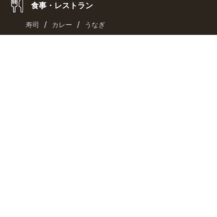
食事・レストラン
/
/
寿司
カレー
うなぎ
/
/
天ぷら
ラーメン
パン
/
/
ランチ
カフェ
スイーツ
TRYラーメン大賞
特集・コラム
/
/
占い
クイズ
街
/
/
音楽
スポーツ
ファッション
/
/
カルチャー
レシピ
旅
旅行
おとなの週末・京都旅