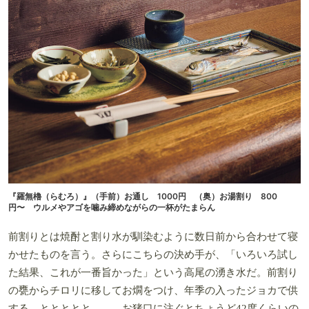
『羅無櫓（らむろ）』（手前）お通し 1000円 （奥）お湯割り 800
円〜 ウルメやアゴを噛み締めながらの一杯がたまらん
前割りとは焼酎と割り水が馴染むように数日前から合わせて寝
かせたものを言う。さらにこちらの決め手が、「いろいろ試し
た結果、これが一番旨かった」という高尾の湧き水だ。前割り
の甕からチロリに移してお燗をつけ、年季の入ったジョカで供
する。ととととと……。お猪口に注ぐとちょうど42度くらいの