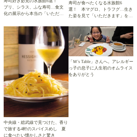
寿司好き必見の水族館6選！
寿司が食べたくなる水族館6
ブリ、シラス、ふな寿司…食文
選！ 本マグロ、トラフグ…生き
化の展示から本当の「いただき
た姿を見て「いただきます」を考
ます」を知る
える
「Ｍ’s Table」さんへ。アレルギー
っ子の息子に人生初のオムライス
をありがとう
中央線・総武線で見つけた、香り
で旅する4軒のスパイスめし 夏
に食べたい懐かしさと驚き