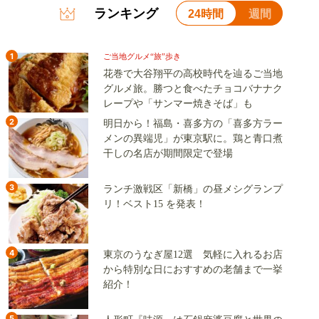
ランキング
24時間
週間
1
ご当地グルメ“旅”歩き
花巻で大谷翔平の高校時代を辿るご当地
グルメ旅。勝つと食べたチョコバナナク
レープや「サンマー焼きそば」も
2
明日から！福島・喜多方の「喜多方ラー
メンの異端児」が東京駅に。鶏と青口煮
干しの名店が期間限定で登場
3
ランチ激戦区「新橋」の昼メシグランプ
リ！ベスト15 を発表！
4
東京のうなぎ屋12選 気軽に入れるお店
から特別な日におすすめの老舗まで一挙
紹介！
5