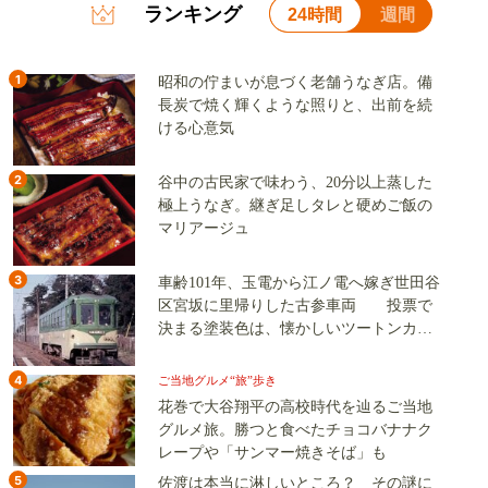
ランキング
24時間
週間
1
昭和の佇まいが息づく老舗うなぎ店。備
長炭で焼く輝くような照りと、出前を続
ける心意気
2
谷中の古民家で味わう、20分以上蒸した
極上うなぎ。継ぎ足しタレと硬めご飯の
マリアージュ
3
車齢101年、玉電から江ノ電へ嫁ぎ世田谷
区宮坂に里帰りした古参車両 投票で
決まる塗装色は、懐かしいツートンカラ
ーか、グリーン単色か
4
ご当地グルメ“旅”歩き
花巻で大谷翔平の高校時代を辿るご当地
グルメ旅。勝つと食べたチョコバナナク
レープや「サンマー焼きそば」も
5
佐渡は本当に淋しいところ？ その謎に