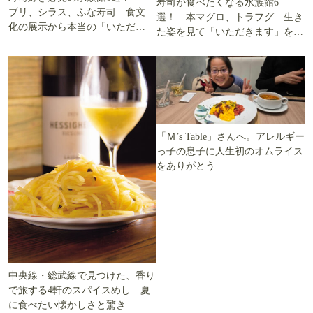
寿司が食べたくなる水族館6
ブリ、シラス、ふな寿司…食文
選！ 本マグロ、トラフグ…生き
化の展示から本当の「いただき
た姿を見て「いただきます」を考
ます」を知る
える
「Ｍ’s Table」さんへ。アレルギー
っ子の息子に人生初のオムライス
をありがとう
中央線・総武線で見つけた、香り
で旅する4軒のスパイスめし 夏
に食べたい懐かしさと驚き