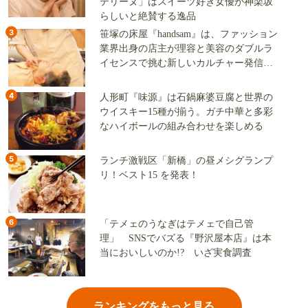
テリーヌ」はスイーツ好き女優が神楽坂
らしいと絶賛する逸品
3
笹塚の床屋『handsam』は、ファッション
業界出身の店主が理容と美容のダブルラ
イセンスで挑む新しいカルチャー発信基
地
4
人形町『味源』は石鍋麻婆豆腐と世界の
ウイスキー15種が揃う。ガチ中華と多彩
なハイボールの組み合わせを楽しめる
5
ランチ激戦区「新橋」の昼メシグランプ
リ！ベスト15 を発表！
6
「テメェのうなぎはテメェで自己管
理」 SNSでバズる『野沢屋本店』は本
当においしいのか!? いざ実食調査
ランキングをもっと見る