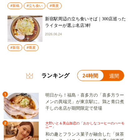
#新橋
#立ち食い
#蕎麦
新宿駅周辺の立ち食いそば｜300店巡った
ライターが選ぶ名店3軒
2026.06.24
#新宿
#蕎麦
ランキング
24時間
週間
1
明日から！福島・喜多方の「喜多方ラー
メンの異端児」が東京駅に。鶏と青口煮
干しの名店が期間限定で登場
2
大野いと＆美山加恋の「おかしなコーヒーのハーモ
ニー」
和の趣とフランス菓子が融合した「抹茶