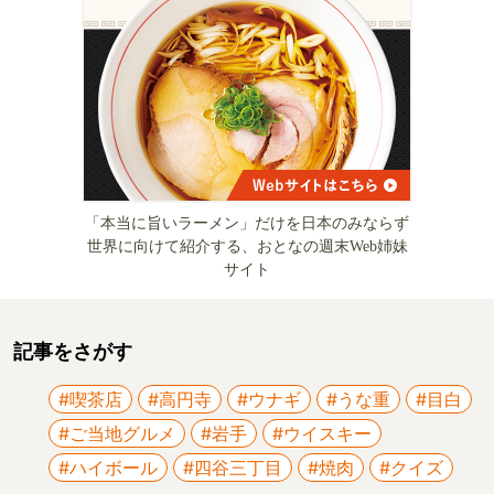
「本当に旨いラーメン」だけを日本のみならず
世界に向けて紹介する、おとなの週末Web姉妹
サイト
記事をさがす
#喫茶店
#高円寺
#ウナギ
#うな重
#目白
#ご当地グルメ
#岩手
#ウイスキー
#ハイボール
#四谷三丁目
#焼肉
#クイズ