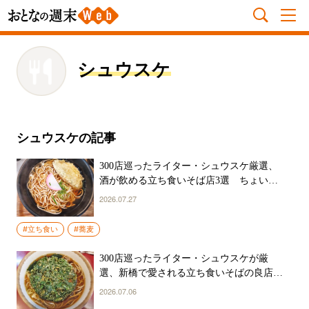
シュウスケ
シュウスケの記事
300店巡ったライター・シュウスケ厳選、
酒が飲める立ち食いそば店3選 ちょい飲
み派におすすめ！
2026.07.27
#立ち食い
#蕎麦
300店巡ったライター・シュウスケが厳
選、新橋で愛される立ち食いそばの良店3
選
2026.07.06