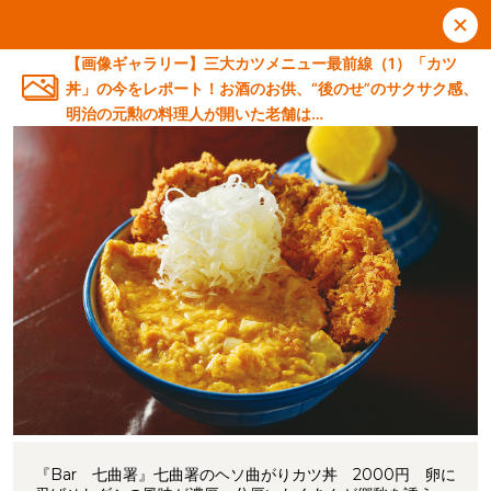
【画像ギャラリー】三大カツメニュー最前線（1）「カツ
丼」の今をレポート！お酒のお供、“後のせ”のサクサク感、
明治の元勲の料理人が開いた老舗は…
『Bar 七曲署』七曲署のヘソ曲がりカツ丼 2000円 卵に