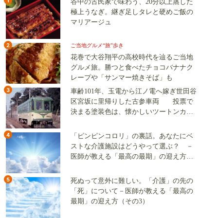
1
谷中の古民家で味わう、20分以上蒸した
極上うなぎ。継ぎ足しタレと硬めご飯の
マリアージュ
2
ご当地グルメ“旅”歩き
花巻で大谷翔平の高校時代を辿るご当地
グルメ旅。勝つと食べたチョコバナナク
レープや「サンマー焼きそば」も
3
車齢101年、玉電から江ノ電へ嫁ぎ世田谷
区宮坂に里帰りした古参車両 投票で
決まる塗装色は、懐かしいツートンカラ
ーか、グリーン単色か
4
「ピンピンコロリ」の裏話。あなたにベ
ストな介護施設はどうやって選ぶ？ －
医師が教える「最高の最期」の迎え方
（その2）
5
死ぬって意外に難しい。「介護」の先の
「死」について－医師が教える「最高の
最期」の迎え方（その3）