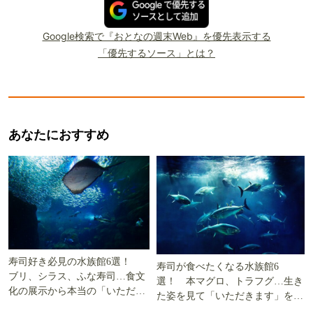
Google検索で『おとなの週末Web』を優先表示する
「優先するソース」とは？
あなたにおすすめ
寿司好き必見の水族館6選！
寿司が食べたくなる水族館6
ブリ、シラス、ふな寿司…食文
選！ 本マグロ、トラフグ…生き
化の展示から本当の「いただき
た姿を見て「いただきます」を考
ます」を知る
える