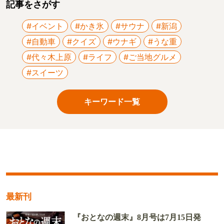
記事をさがす
#イベント
#かき氷
#サウナ
#新潟
#自動車
#クイズ
#ウナギ
#うな重
#代々木上原
#ライフ
#ご当地グルメ
#スイーツ
キーワード一覧
最新刊
『おとなの週末』8月号は7月15日発