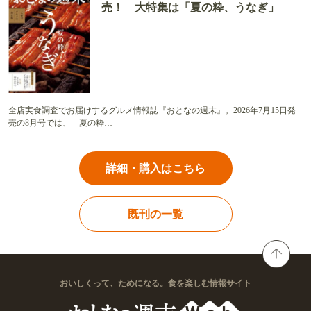
売！ 大特集は「夏の粋、うなぎ」
全店実食調査でお届けするグルメ情報誌『おとなの週末』。2026年7月15日発
売の8月号では、「夏の粋…
詳細・購入はこちら
既刊の一覧
おいしくって、ためになる。食を楽しむ情報サイト