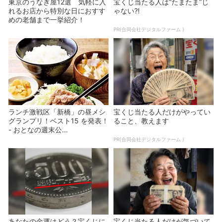
東京のうなぎ屋12選 気軽に入
宝くじ当たる人は“たまたま”じ
れるお店から特別な日におすす
ゃない?!
めの老舗まで一挙紹介！
PR(合同会社デジタルファーム )
ランチ激戦区「新橋」の昼メシ
宝くじ当たる人だけがやってい
グランプリ！ベスト15 を発表！
ること、教えます
- おとなの週末公...
PR(合同会社デジタルファーム )
あなたの金運はどう？宝くじに
宝くじ当たる人だけが気づいて