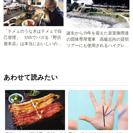
「テメェのうなぎはテメェで自
誕生から19年を迎えた皇室御用達
己管理」 SNSでバズる『野沢
の団体専用電車 高級志向の貸切
屋本店』は本当においしいの
ツアーにも使用されるハイグレー
か!? いざ実食調査
ド電車とは
あわせて読みたい