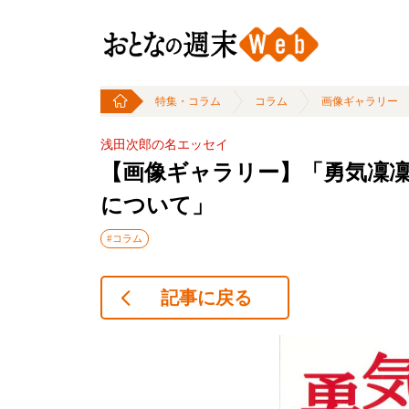
特集・コラム
コラム
画像ギャラリー
浅田次郎の名エッセイ
【画像ギャラリー】「勇気凜凜
について」
#コラム
記事に戻る