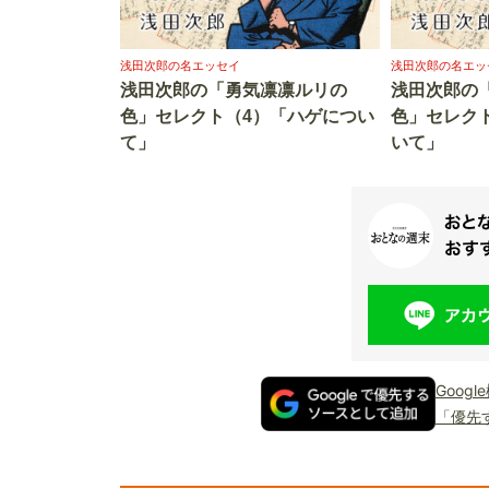
浅田次郎の名エッセイ
浅田次郎の名エッ
浅田次郎の「勇気凛凛ルリの
浅田次郎の
色」セレクト（4）「ハゲについ
色」セレク
て」
いて」
Goog
「優先