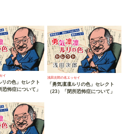
セイ
浅田次郎の名エッセイ
ルリの色」セレクト
「勇気凜凜ルリの色」セレクト
高所恐怖症について」
（23）「閉所恐怖症について」