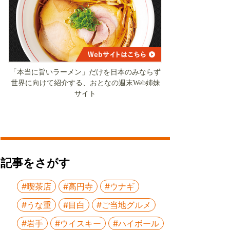
「本当に旨いラーメン」だけを日本のみならず
世界に向けて紹介する、おとなの週末Web姉妹
サイト
記事をさがす
#喫茶店
#高円寺
#ウナギ
#うな重
#目白
#ご当地グルメ
#岩手
#ウイスキー
#ハイボール