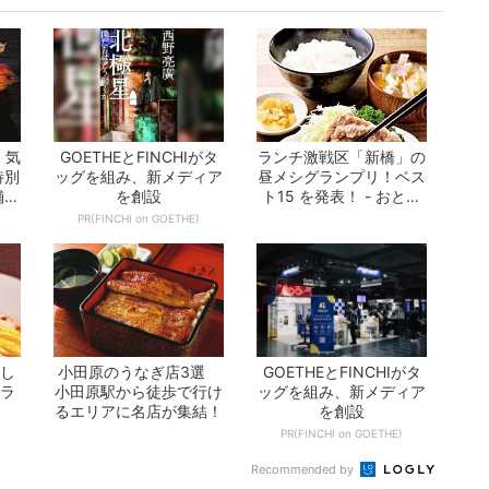
 気
GOETHEとFINCHIがタ
ランチ激戦区「新橋」の
特別
ッグを組み、新メディア
昼メシグランプリ！ベス
舗ま
を創設
ト15 を発表！ - おとな
の週末公...
PR(FINCHI on GOETHE)
やし
小田原のうなぎ店3選
GOETHEとFINCHIがタ
店ラ
小田原駅から徒歩で行け
ッグを組み、新メディア
るエリアに名店が集結！
を創設
PR(FINCHI on GOETHE)
Recommended by