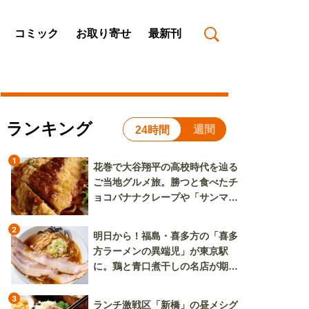
コミック
お取り寄せ
最新刊
ランキング
週間
24時間
1
花巻で大谷翔平の高校時代を辿る
ご当地グルメ旅。勝つと食べたチ
ョコバナナクレープや「サンマー
焼きそば」も
2
明日から！福島・喜多方の「喜多
方ラーメンの異端児」が東京駅
に。鶏と青口煮干しの名店が期間
限定で登場
3
ランチ激戦区「新橋」の昼メシグ