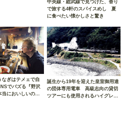
中央線・総武線で見つけた、香り
で旅する4軒のスパイスめし 夏
に食べたい懐かしさと驚き
うなぎはテメェで自
誕生から19年を迎えた皇室御用達
SNSでバズる『野沢
の団体専用電車 高級志向の貸切
本当においしいの
ツアーにも使用されるハイグレー
実食調査
ド電車とは