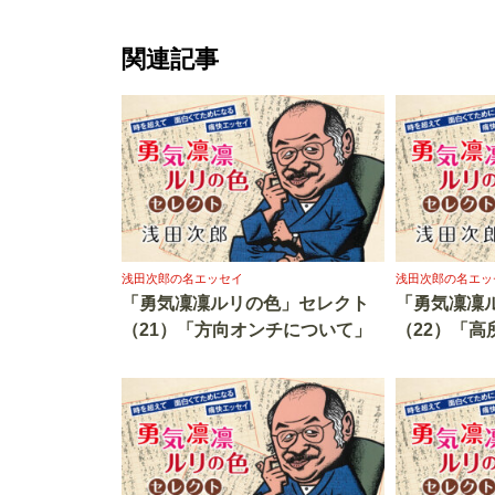
関連記事
浅田次郎の名エッセイ
浅田次郎の名エッ
「勇気凜凜ルリの色」セレクト
「勇気凜凜
（21）「方向オンチについて」
（22）「