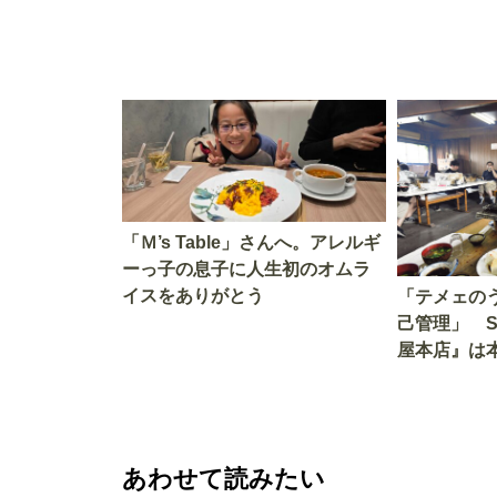
「Ｍ’s Table」さんへ。アレルギ
ーっ子の息子に人生初のオムラ
イスをありがとう
「テメェの
己管理」 
屋本店』は
か!? いざ
あわせて読みたい