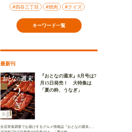
#四谷三丁目
#焼肉
#クイズ
キーワード一覧
最新刊
『おとなの週末』8月号は7
月15日発売！ 大特集は
「夏の粋、うなぎ」
全店実食調査でお届けするグルメ情報誌『おとなの週末』。