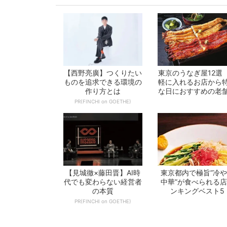
【西野亮廣】つくりたい
東京のうなぎ屋12選
ものを追求できる環境の
軽に入れるお店から
作り方とは
な日におすすめの老
で一挙紹介！
PR(FINCHI on GOETHE)
【見城徹×藤田晋】AI時
東京都内で極旨”冷
代でも変わらない経営者
中華”が食べられる
の本質
ンキングベスト5
PR(FINCHI on GOETHE)