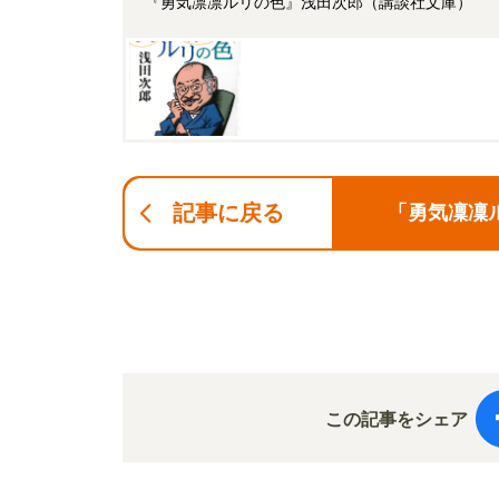
『勇気凛凛ルリの色』浅田次郎（講談社文庫）
記事に戻る
「勇気凜凜
この記事をシェア