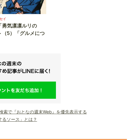
セイ
「勇気凛凛ルリの
ト（5）「グルメにつ
le検索で『おとなの週末Web』を優先表示する
するソース」とは？