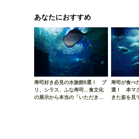
あなたにおすすめ
寿司好き必見の水族館6選！ ブ
寿司が食べ
リ、シラス、ふな寿司…食文化
選！ 本マ
の展示から本当の「いただきま
きた姿を見
す」を知る
を考える