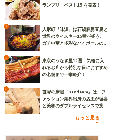
ランプリ！ベスト15 を発表！
4
人形町『味源』は石鍋麻婆豆腐と
世界のウイスキー15種が揃う。
ガチ中華と多彩なハイボールの組
み合わせを楽しめる
5
東京のうなぎ屋12選 気軽に入
れるお店から特別な日におすすめ
の老舗まで一挙紹介！
6
笹塚の床屋『handsam』は、フ
ァッション業界出身の店主が理容
と美容のダブルライセンスで挑む
新しいカルチャー発信基地
もっと見る