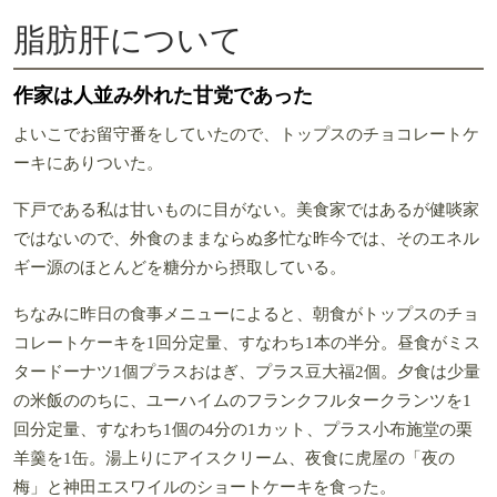
脂肪肝について
作家は人並み外れた甘党であった
よいこでお留守番をしていたので、トップスのチョコレートケ
ーキにありついた。
下戸である私は甘いものに目がない。美食家ではあるが健啖家
ではないので、外食のままならぬ多忙な昨今では、そのエネル
ギー源のほとんどを糖分から摂取している。
ちなみに昨日の食事メニューによると、朝食がトップスのチョ
コレートケーキを1回分定量、すなわち1本の半分。昼食がミス
タードーナツ1個プラスおはぎ、プラス豆大福2個。夕食は少量
の米飯ののちに、ユーハイムのフランクフルタークランツを1
回分定量、すなわち1個の4分の1カット、プラス小布施堂の栗
羊羹を1缶。湯上りにアイスクリーム、夜食に虎屋の「夜の
梅」と神田エスワイルのショートケーキを食った。