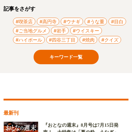
記事をさがす
#喫茶店
#高円寺
#ウナギ
#うな重
#目白
#ご当地グルメ
#岩手
#ウイスキー
#ハイボール
#四谷三丁目
#焼肉
#クイズ
キーワード一覧
最新刊
『おとなの週末』8月号は7月15日発