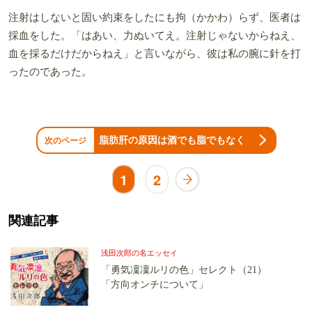
注射はしないと固い約束をしたにも拘（かかわ）らず、医者は
採血をした。「はあい、力ぬいてえ。注射じゃないからねえ、
血を採るだけだからねえ」と言いながら、彼は私の腕に針を打
ったのであった。
脂肪肝の原因は酒でも脂でもなく
次のページ
1
2
関連記事
浅田次郎の名エッセイ
「勇気凜凜ルリの色」セレクト（21）
「方向オンチについて」