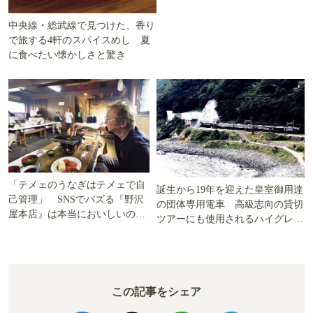
中央線・総武線で見つけた、香り
で旅する4軒のスパイスめし 夏
に食べたい懐かしさと驚き
「テメェのうなぎはテメェで自
誕生から19年を迎えた皇室御用達
己管理」 SNSでバズる『野沢
の団体専用電車 高級志向の貸切
屋本店』は本当においしいの
ツアーにも使用されるハイグレー
か!? いざ実食調査
ド電車とは
この記事をシェア