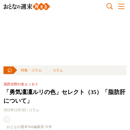
特集・コラム
コラム
浅田次郎の名エッセイ
「勇気凜凜ルリの色」セレクト（35）「脂肪肝
について」
2022年12月3日 / コラム
おとなの週末Web編集部 今井