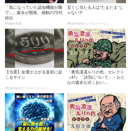
「気になっていた認知機能が菌
宝くじ当たる人は“たまたま”じ
で…」森永が開発。感動の70代
ゃない?!
続出
PR(森永乳業)
PR(合同会社デジタルファーム )
【当選】金運が上がる直前に起
「勇気凜凜ルリの色」セレクト
こるサイン
（41）「訣別について」 - おと
なの週末公式｜おい...
PR(合同会社デジタルファーム )