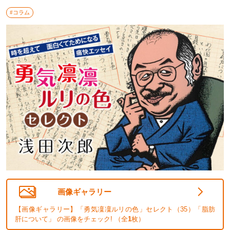
#コラム
画像ギャラリー
【画像ギャラリー】「勇気凜凜ルリの色」セレクト（35）「脂肪
肝について」 の画像をチェック! （全
1
枚）