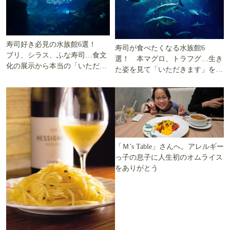
寿司好き必見の水族館6選！
寿司が食べたくなる水族館6
ブリ、シラス、ふな寿司…食文
選！ 本マグロ、トラフグ…生き
化の展示から本当の「いただき
た姿を見て「いただきます」を考
ます」を知る
える
「Ｍ’s Table」さんへ。アレルギー
っ子の息子に人生初のオムライス
をありがとう