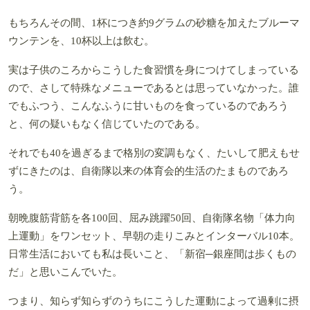
もちろんその間、1杯につき約9グラムの砂糖を加えたブルーマ
ウンテンを、10杯以上は飲む。
実は子供のころからこうした食習慣を身につけてしまっている
ので、さして特殊なメニューであるとは思っていなかった。誰
でもふつう、こんなふうに甘いものを食っているのであろう
と、何の疑いもなく信じていたのである。
それでも40を過ぎるまで格別の変調もなく、たいして肥えもせ
ずにきたのは、自衛隊以来の体育会的生活のたまものであろ
う。
朝晩腹筋背筋を各100回、屈み跳躍50回、自衛隊名物「体力向
上運動」をワンセット、早朝の走りこみとインターバル10本。
日常生活においても私は長いこと、「新宿─銀座間は歩くもの
だ」と思いこんでいた。
つまり、知らず知らずのうちにこうした運動によって過剰に摂