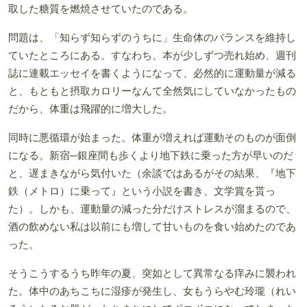
取した糖質を燃焼させていたのである。
問題は、「知らず知らずのうちに」生命体のバランスを維持し
ていたところにある。すなわち、本が少しずつ売れ始め、週刊
誌に連載エッセイを書くようになって、必然的に運動量が減る
と、もともと摂取カロリーなんて全然気にしていなかったもの
だから、体重は飛躍的に増大した。
同時に悪循環が始まった。体重が増えれば運動そのものが面倒
になる。新宿─銀座間も歩くより地下鉄に乗った方が早いのだ
と、遅まきながら気付いた（余談ではあるがその結果、『地下
鉄（メトロ）に乗って』という小説を書き、文学賞を貰っ
た）。しかも、運動量の減った分だけストレスが溜まるので、
酒の飲めない私は以前にも増して甘いものを食い始めたのであ
った。
そうこうするうち昨年の夏、突如として異常なる痒みに襲われ
た。体中のあちこちに湿疹が発生し、女もうらやむ玲瓏（れい