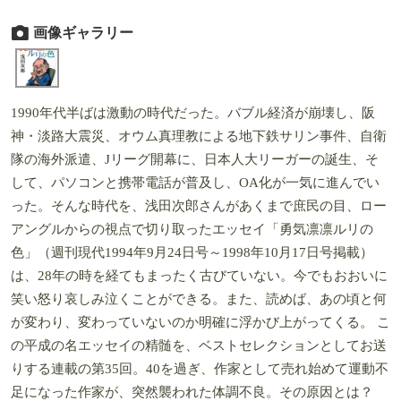
画像ギャラリー
1990年代半ばは激動の時代だった。バブル経済が崩壊し、阪
神・淡路大震災、オウム真理教による地下鉄サリン事件、自衛
隊の海外派遣、Jリーグ開幕に、日本人大リーガーの誕生、そ
して、パソコンと携帯電話が普及し、OA化が一気に進んでい
った。そんな時代を、浅田次郎さんがあくまで庶民の目、ロー
アングルからの視点で切り取ったエッセイ「勇気凛凛ルリの
色」（週刊現代1994年9月24日号～1998年10月17日号掲載）
は、28年の時を経てもまったく古びていない。今でもおおいに
笑い怒り哀しみ泣くことができる。また、読めば、あの頃と何
が変わり、変わっていないのか明確に浮かび上がってくる。 こ
の平成の名エッセイの精髄を、ベストセレクションとしてお送
りする連載の第35回。40を過ぎ、作家として売れ始めて運動不
足になった作家が、突然襲われた体調不良。その原因とは？