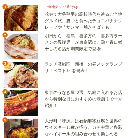
1
ご当地グルメ“旅”歩き
花巻で大谷翔平の高校時代を辿るご当地
グルメ旅。勝つと食べたチョコバナナク
レープや「サンマー焼きそば」も
2
明日から！福島・喜多方の「喜多方ラー
メンの異端児」が東京駅に。鶏と青口煮
干しの名店が期間限定で登場
3
ランチ激戦区「新橋」の昼メシグランプ
リ！ベスト15 を発表！
4
東京のうなぎ屋12選 気軽に入れるお店
から特別な日におすすめの老舗まで一挙
紹介！
5
人形町『味源』は石鍋麻婆豆腐と世界の
ウイスキー15種が揃う。ガチ中華と多彩
なハイボールの組み合わせを楽しめる