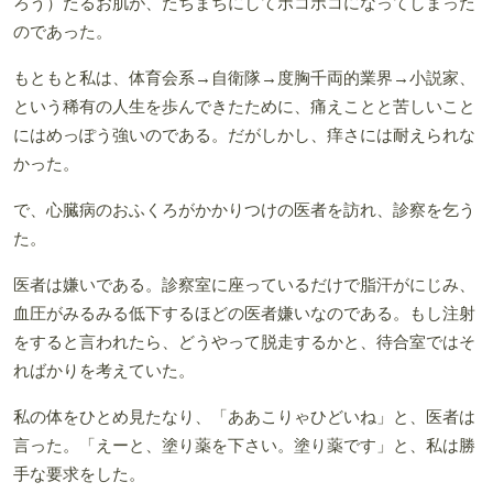
ろう）たるお肌が、たちまちにしてボコボコになってしまった
のであった。
もともと私は、体育会系→自衛隊→度胸千両的業界→小説家、
という稀有の人生を歩んできたために、痛えことと苦しいこと
にはめっぽう強いのである。だがしかし、痒さには耐えられな
かった。
で、心臓病のおふくろがかかりつけの医者を訪れ、診察を乞う
た。
医者は嫌いである。診察室に座っているだけで脂汗がにじみ、
血圧がみるみる低下するほどの医者嫌いなのである。もし注射
をすると言われたら、どうやって脱走するかと、待合室ではそ
ればかりを考えていた。
私の体をひとめ見たなり、「ああこりゃひどいね」と、医者は
言った。「えーと、塗り薬を下さい。塗り薬です」と、私は勝
手な要求をした。