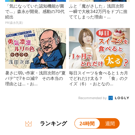
「気になっていた認知機能が菌
ふと「魔がさした」浅田次郎
で…」森永が開発。感動の70代
一瞬で大枚342万円をドブに捨
続出
ててしまった理由 - ...
PR(森永乳業)
暑さに弱い作家・浅田次郎が“夏
毎日スイーツを食べると１カ月
バテ”で7キロ減!? その本当の
でどれだけ太る？ 「食」のク
理由とは… - お...
イズ（6） - おとなの...
Recommended by
ランキング
24時間
週間