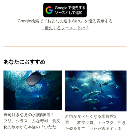
Google検索で『おとなの週末Web』を優先表示する
「優先するソース」とは？
あなたにおすすめ
寿司好き必見の水族館6選！
寿司が食べたくなる水族館6
ブリ、シラス、ふな寿司…食文
選！ 本マグロ、トラフグ…生き
化の展示から本当の「いただき
た姿を見て「いただきます」を考