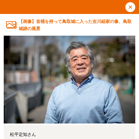
【画像】首桶を持って鳥取城に入った吉川経家の像、鳥取
城跡の風景
松平定知さん