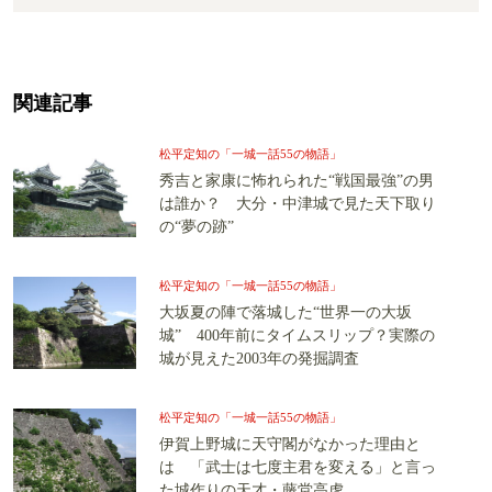
関連記事
松平定知の「一城一話55の物語」
秀吉と家康に怖れられた“戦国最強”の男
は誰か？ 大分・中津城で見た天下取り
の“夢の跡”
松平定知の「一城一話55の物語」
大坂夏の陣で落城した“世界一の大坂
城” 400年前にタイムスリップ？実際の
城が見えた2003年の発掘調査
松平定知の「一城一話55の物語」
伊賀上野城に天守閣がなかった理由と
は 「武士は七度主君を変える」と言っ
た城作りの天才・藤堂高虎