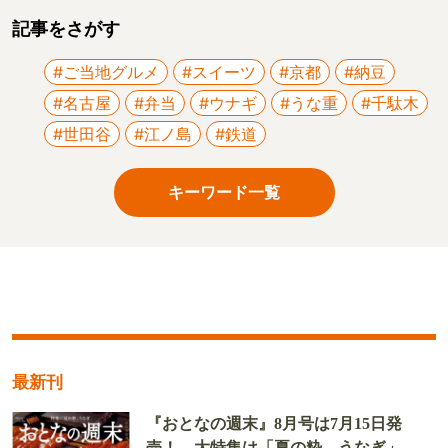
記事をさがす
#ご当地グルメ
#スイーツ
#京都
#納豆
#名古屋
#弁当
#ウナギ
#うな重
#千駄木
#世田谷
#江ノ島
#鉄道
キーワード一覧
最新刊
『おとなの週末』8月号は7月15日発
売！ 大特集は「夏の粋、うなぎ」