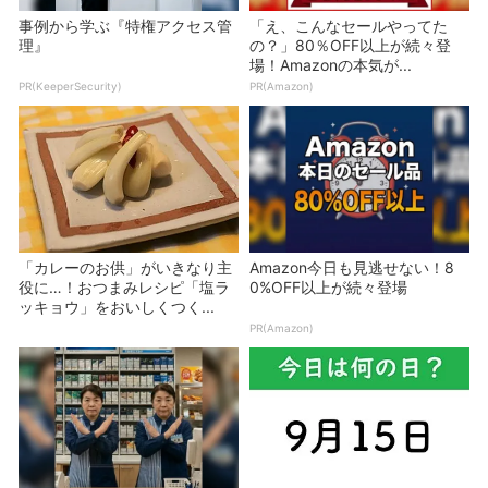
事例から学ぶ『特権アクセス管
「え、こんなセールやってた
理』
の？」80％OFF以上が続々登
場！Amazonの本気が...
PR(KeeperSecurity)
PR(Amazon)
「カレーのお供」がいきなり主
Amazon今日も見逃せない！8
役に…！おつまみレシピ「塩ラ
0%OFF以上が続々登場
ッキョウ」をおいしくつく...
PR(Amazon)