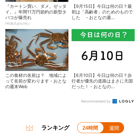
『カートン買い、ダメ。ゼッタ
【9月15日】今日は何の日？最
イ。』年間11万円節約の新型タ
初は「高齢者」のためのもので
バコが爆売れ
した - おとなの週...
PR(株式会社HAL)
この食材の名前は？ 地域によ
【6月10日】今日は何の日？歩
って名前が変わります - おとな
行者が優先の道路はまさに天国
の週末Web
だった！ - おとなの...
Recommended by
ランキング
24時間
週間