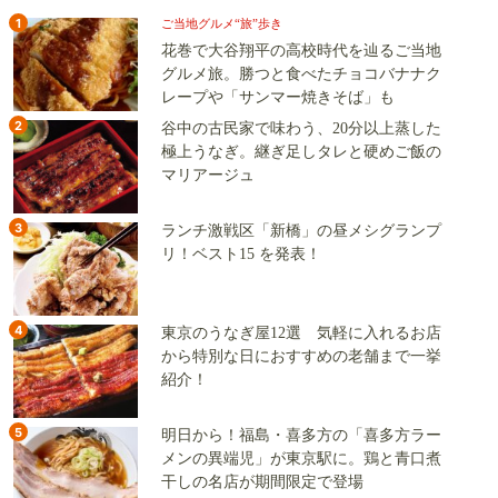
1
ご当地グルメ“旅”歩き
花巻で大谷翔平の高校時代を辿るご当地
グルメ旅。勝つと食べたチョコバナナク
レープや「サンマー焼きそば」も
2
谷中の古民家で味わう、20分以上蒸した
極上うなぎ。継ぎ足しタレと硬めご飯の
マリアージュ
3
ランチ激戦区「新橋」の昼メシグランプ
リ！ベスト15 を発表！
4
東京のうなぎ屋12選 気軽に入れるお店
から特別な日におすすめの老舗まで一挙
紹介！
5
明日から！福島・喜多方の「喜多方ラー
メンの異端児」が東京駅に。鶏と青口煮
干しの名店が期間限定で登場