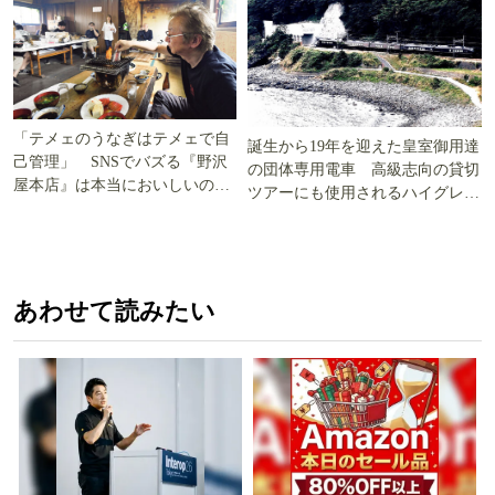
「テメェのうなぎはテメェで自
誕生から19年を迎えた皇室御用達
己管理」 SNSでバズる『野沢
の団体専用電車 高級志向の貸切
屋本店』は本当においしいの
ツアーにも使用されるハイグレー
か!? いざ実食調査
ド電車とは
あわせて読みたい