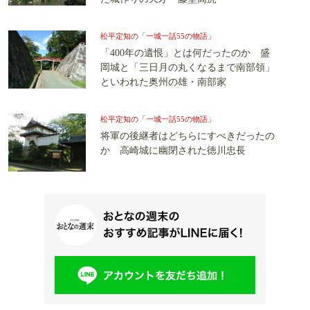
松平定知の「一城一話55の物語」
「400年の遺恨」とは何だったのか 盛
岡城と「三日月の丸くなるまで南部領」
といわれた奥州の雄・南部家
松平定知の「一城一話55の物語」
将軍の後継者はどちらにすべきだったの
か 高崎城に幽閉された徳川忠長