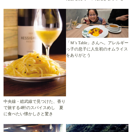
ます」を知る
える
「Ｍ’s Table」さんへ。アレルギー
っ子の息子に人生初のオムライス
をありがとう
中央線・総武線で見つけた、香り
で旅する4軒のスパイスめし 夏
に食べたい懐かしさと驚き