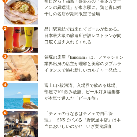
1
明日から！福島・喜多方の「喜多方ラー
メンの異端児」が東京駅に。鶏と青口煮
干しの名店が期間限定で登場
2
品川駅直結で出来たてビールが飲める。
日本最大級の醸造所併設レストランが間
口広く迎え入れてくれる
3
笹塚の床屋『handsam』は、ファッション
業界出身の店主が理容と美容のダブルラ
イセンスで挑む新しいカルチャー発信基
地
4
富士山×駿河湾、入場券で飲める球場、
部屋で10L飲み放題。ビール好き編集部
が本気で選んだ「ビール旅」
5
「テメェのうなぎはテメェで自己管
理」 SNSでバズる『野沢屋本店』は本
当においしいのか!? いざ実食調査