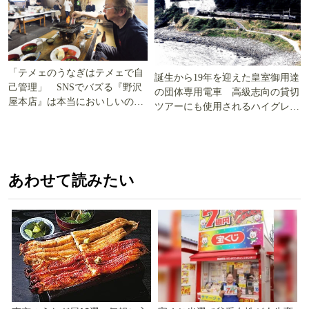
「テメェのうなぎはテメェで自
誕生から19年を迎えた皇室御用達
己管理」 SNSでバズる『野沢
の団体専用電車 高級志向の貸切
屋本店』は本当においしいの
ツアーにも使用されるハイグレー
か!? いざ実食調査
ド電車とは
あわせて読みたい