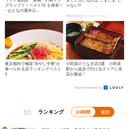
グランプリ！ベスト15 を発表！
ゃない?!
- おとなの週末公...
PR(合同会社デジタルファーム )
東京都内で極旨”冷やし中華”が
小田原のうなぎ店3選 小田原
食べられる店ランキングベスト
駅から徒歩で行けるエリアに名
5
店が集結！
Recommended by
ランキング
24時間
週間