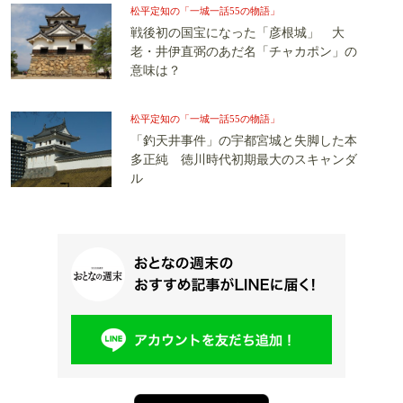
松平定知の「一城一話55の物語」
戦後初の国宝になった「彦根城」 大
老・井伊直弼のあだ名「チャカポン」の
意味は？
松平定知の「一城一話55の物語」
「釣天井事件」の宇都宮城と失脚した本
多正純 徳川時代初期最大のスキャンダ
ル