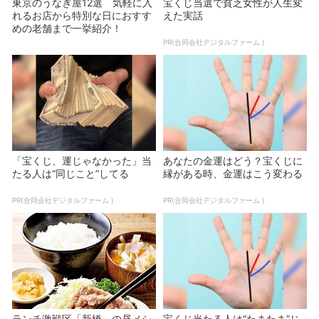
東京のうなぎ屋12選 気軽に入
宝くじ当選で貧乏女性が人生変
れるお店から特別な日におすす
えた実話
めの老舗まで一挙紹介！
PR(合同会社デジタルファーム )
「宝くじ、運じゃなかった」当
あなたの金運はどう？宝くじに
たる人は“同じこと”してる
縁がある時、金運はこう変わる
PR(合同会社デジタルファーム )
PR(合同会社デジタルファーム )
ランチ激戦区「新橋」の昼メシ
宝くじ当たる人は“たまたま”じ