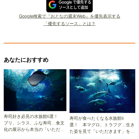
Google検索で『おとなの週末Web』を優先表示する
「優先するソース」とは？
あなたにおすすめ
寿司好き必見の水族館6選！
寿司が食べたくなる水族館6
ブリ、シラス、ふな寿司…食文
選！ 本マグロ、トラフグ…生き
化の展示から本当の「いただき
た姿を見て「いただきます」を考
ます」を知る
える