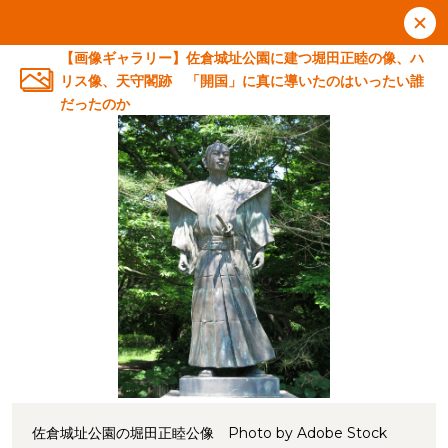
【画像ギャラリー】佐倉城址公園に建つ堀田正睦の像、ハ
リス像、天守閣跡 「開国」に真に導いたのはいったい誰
だったのか
佐倉城址公園の堀田正睦公像 Photo by Adobe Stock