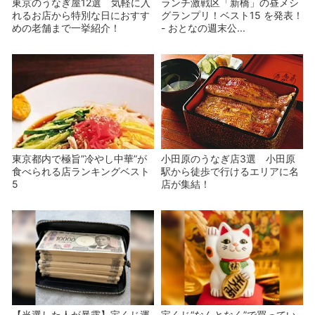
東京のうなぎ屋12選 気軽に入
ランチ激戦区「新橋」の昼メシ
れるお店から特別な日におすす
グランプリ！ベスト15 を発表！
めの老舗まで一挙紹介！
- おとなの週末公...
東京都内で極旨”冷やし中華”が
小田原のうなぎ店3選 小田原
食べられる店ランキングベスト
駅から徒歩で行けるエリアに名
5
店が集結！
【当選した人が暴露】宝くじ運
宝くじ“なんとなく”で買ってい