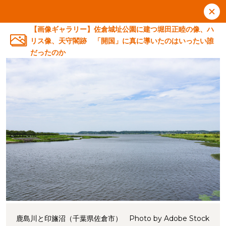
【画像ギャラリー】佐倉城址公園に建つ堀田正睦の像、ハ
リス像、天守閣跡 「開国」に真に導いたのはいったい誰
だったのか
鹿島川と印旛沼（千葉県佐倉市） Photo by Adobe Stock