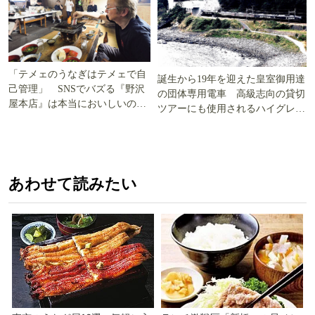
「テメェのうなぎはテメェで自
誕生から19年を迎えた皇室御用達
己管理」 SNSでバズる『野沢
の団体専用電車 高級志向の貸切
屋本店』は本当においしいの
ツアーにも使用されるハイグレー
か!? いざ実食調査
ド電車とは
あわせて読みたい