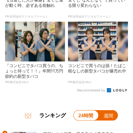
が動く時、必ずある前触れ
る限り変わらない
PR(合同会社デジタルファーム )
PR(合同会社デジタルファーム )
『コンビニでタバコ買うの、ち
コンビニで買うのは損！たばこ
ょっと待って！！』年間11万円
税なしの新型タバコが爆売れ中
節約の新型タバコ
PR(株式会社HAL)
PR(株式会社HAL)
Recommended by
ランキング
24時間
週間