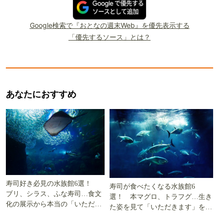
Google検索で『おとなの週末Web』を優先表示する
「優先するソース」とは？
あなたにおすすめ
寿司好き必見の水族館6選！
寿司が食べたくなる水族館6
ブリ、シラス、ふな寿司…食文
選！ 本マグロ、トラフグ…生き
化の展示から本当の「いただき
た姿を見て「いただきます」を考
ます」を知る
える