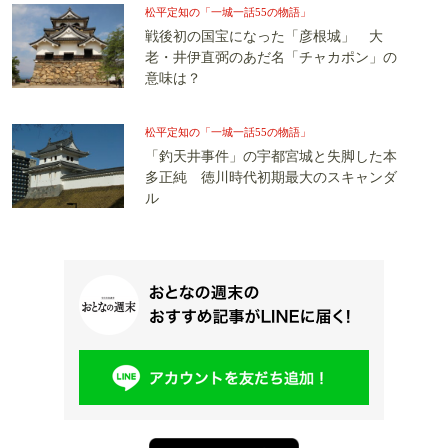
松平定知の「一城一話55の物語」
戦後初の国宝になった「彦根城」 大
老・井伊直弼のあだ名「チャカポン」の
意味は？
松平定知の「一城一話55の物語」
「釣天井事件」の宇都宮城と失脚した本
多正純 徳川時代初期最大のスキャンダ
ル