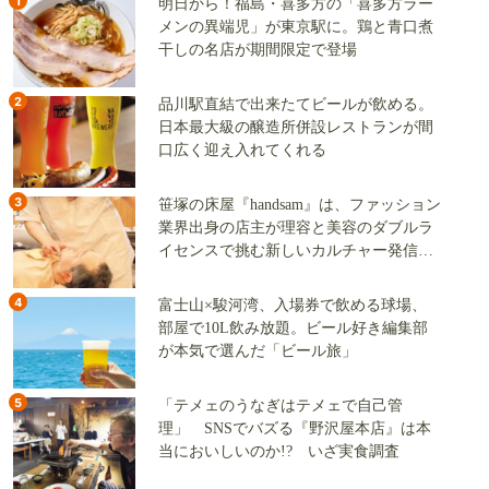
1
明日から！福島・喜多方の「喜多方ラー
メンの異端児」が東京駅に。鶏と青口煮
干しの名店が期間限定で登場
2
品川駅直結で出来たてビールが飲める。
日本最大級の醸造所併設レストランが間
口広く迎え入れてくれる
3
笹塚の床屋『handsam』は、ファッション
業界出身の店主が理容と美容のダブルラ
イセンスで挑む新しいカルチャー発信基
地
4
富士山×駿河湾、入場券で飲める球場、
部屋で10L飲み放題。ビール好き編集部
が本気で選んだ「ビール旅」
5
「テメェのうなぎはテメェで自己管
理」 SNSでバズる『野沢屋本店』は本
当においしいのか!? いざ実食調査