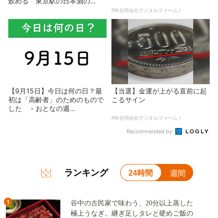
飲める 東京駅の日本酒の...
PR(合同会社デジタルファーム )
【9月15日】今日は何の日？最
【当選】金運が上がる直前に起
初は「高齢者」のためのもので
こるサイン
した - おとなの週...
PR(合同会社デジタルファーム )
Recommended by
ランキング
24時間
週間
1
谷中の古民家で味わう、20分以上蒸した
極上うなぎ。継ぎ足しタレと硬めご飯の