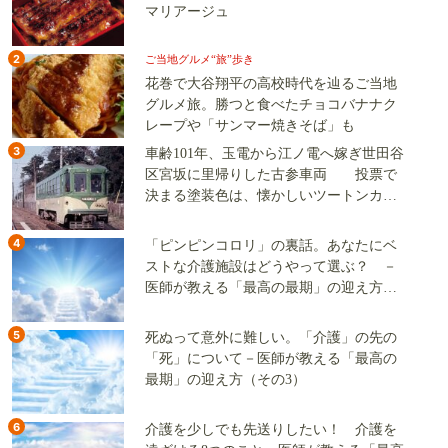
マリアージュ
2
ご当地グルメ“旅”歩き
花巻で大谷翔平の高校時代を辿るご当地
グルメ旅。勝つと食べたチョコバナナク
レープや「サンマー焼きそば」も
3
車齢101年、玉電から江ノ電へ嫁ぎ世田谷
区宮坂に里帰りした古参車両 投票で
決まる塗装色は、懐かしいツートンカラ
ーか、グリーン単色か
4
「ピンピンコロリ」の裏話。あなたにベ
ストな介護施設はどうやって選ぶ？ －
医師が教える「最高の最期」の迎え方
（その2）
5
死ぬって意外に難しい。「介護」の先の
「死」について－医師が教える「最高の
最期」の迎え方（その3）
6
介護を少しでも先送りしたい！ 介護を