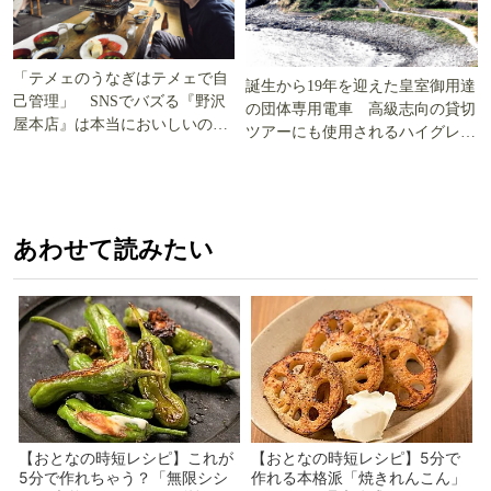
「テメェのうなぎはテメェで自
誕生から19年を迎えた皇室御用達
己管理」 SNSでバズる『野沢
の団体専用電車 高級志向の貸切
屋本店』は本当においしいの
ツアーにも使用されるハイグレー
か!? いざ実食調査
ド電車とは
あわせて読みたい
【おとなの時短レシピ】これが
【おとなの時短レシピ】5分で
5分で作れちゃう？「無限シシ
作れる本格派「焼きれんこん」