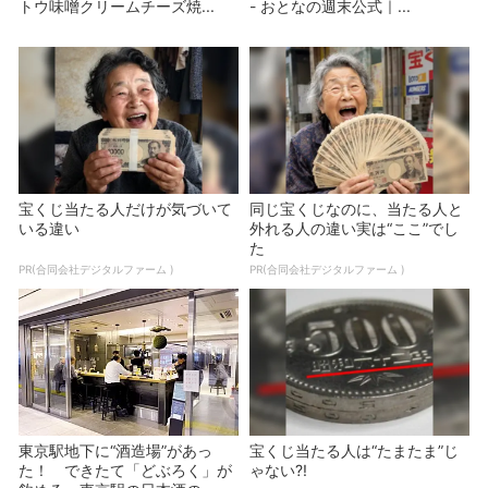
トウ味噌クリームチーズ焼...
- おとなの週末公式｜...
宝くじ当たる人だけが気づいて
同じ宝くじなのに、当たる人と
いる違い
外れる人の違い実は“ここ”でし
た
PR(合同会社デジタルファーム )
PR(合同会社デジタルファーム )
東京駅地下に“酒造場”があっ
宝くじ当たる人は“たまたま”じ
た！ できたて「どぶろく」が
ゃない?!