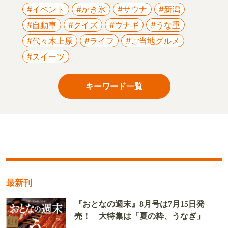
#イベント
#かき氷
#サウナ
#新潟
#自動車
#クイズ
#ウナギ
#うな重
#代々木上原
#ライフ
#ご当地グルメ
#スイーツ
キーワード一覧
最新刊
『おとなの週末』8月号は7月15日発
売！ 大特集は「夏の粋、うなぎ」