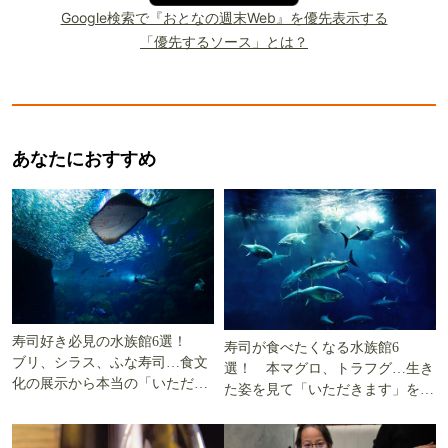
Google検索で『おとなの週末Web』を優先表示する
「優先するソース」とは？
あなたにおすすめ
寿司好き必見の水族館6選！
寿司が食べたくなる水族館6
ブリ、シラス、ふな寿司…食文
選！ 本マグロ、トラフグ…生き
化の展示から本当の「いただき
た姿を見て「いただきます」を考
ます」を知る
える