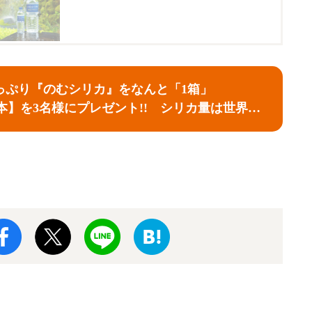
っぷり『のむシリカ』をなんと「1箱」
×24本】を3名様にプレゼント!! シリカ量は世界ト
の天然水