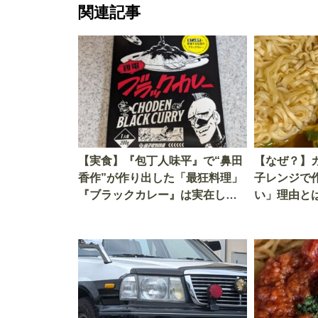
関連記事
【実食】『包丁人味平』で“鼻田
【なぜ？】
香作”が作り出した「最狂料理」
子レンジで
『ブラックカレー』は実在し
い」理由と
た!? “銚子電鉄”はなぜこのカ
たら、けっ
レーを商品化したのか？
い!!