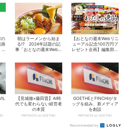
何の
朝はラーメンから始ま
【おとなの週末Webリニ
道路
る!? 2024年話題の記
ューアル記念100万円プ
 -
事「おとなの週末Web」
レゼント企画】編集部が
10選 -...
選ぶ「わた...
IL
【見城徹×藤田晋】AI時
GOETHEとFINCHIがタ
代でも変わらない経営者
ッグを組み、新メディア
の本質
を創設
E)
PR(FINCHI on GOETHE)
PR(FINCHI on GOETHE)
Recommended by