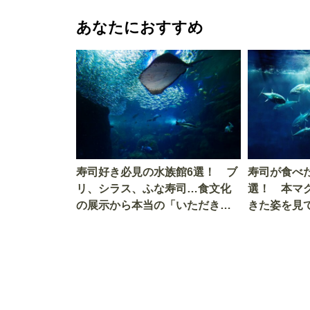
あなたにおすすめ
寿司好き必見の水族館6選！ ブ
寿司が食べ
リ、シラス、ふな寿司…食文化
選！ 本マ
の展示から本当の「いただきま
きた姿を見
す」を知る
を考える