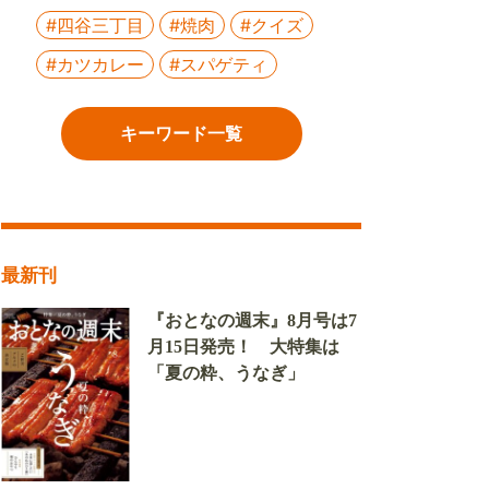
#四谷三丁目
#焼肉
#クイズ
#カツカレー
#スパゲティ
キーワード一覧
最新刊
『おとなの週末』8月号は7
月15日発売！ 大特集は
「夏の粋、うなぎ」