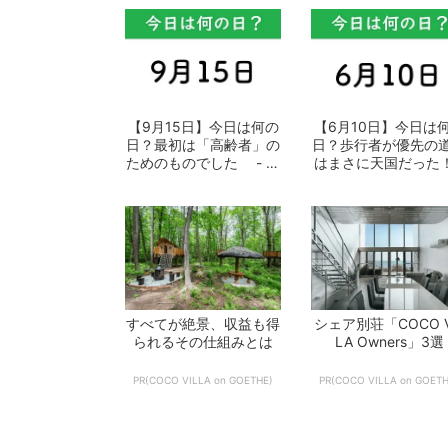
【9月15日】今日は何の
【6月10日】今日は
日？最初は「高齢者」の
日？歩行者が優先の
ためのものでした - お
はまさに天国だった！
となの週...
おとなの...
すべてが絶景、収益も得
シェア別荘「COCO V
られるその仕組みとは
LA Owners」3選
PR(COCO VILLA on GOETHE)
PR(COCO VILLA on GOETH