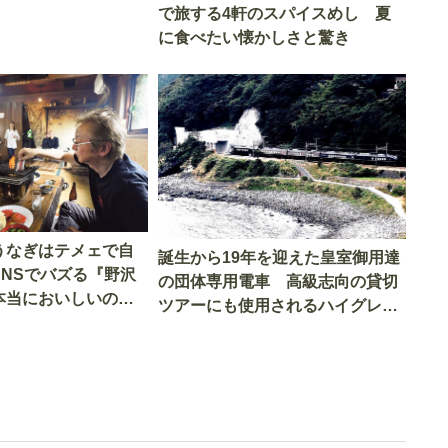
で旅する4軒のスパイスめし 夏
に食べたい懐かしさと驚き
うなぎはテメェで自
誕生から19年を迎えた皇室御用達
SNSでバズる『野沢
の団体専用電車 高級志向の貸切
本当においしいの
ツアーにも使用されるハイグレー
実食調査
ド電車とは