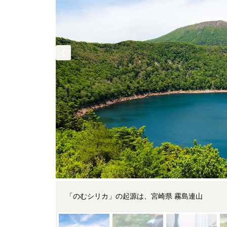
「のむシリカ」の起源は、宮崎県 霧島連⼭