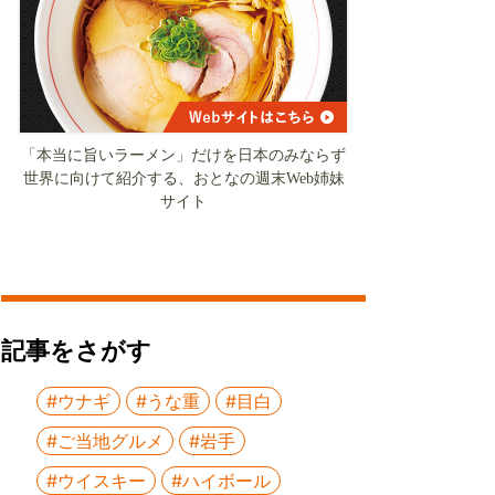
「本当に旨いラーメン」だけを日本のみならず
世界に向けて紹介する、おとなの週末Web姉妹
サイト
記事をさがす
#ウナギ
#うな重
#目白
#ご当地グルメ
#岩手
#ウイスキー
#ハイボール