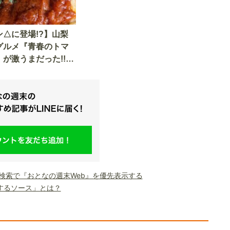
△に登場!?】山梨
グルメ『青春のトマ
』が激うまだった!!
か食べられないレア
実食
le検索で『おとなの週末Web』を優先表示する
するソース」とは？