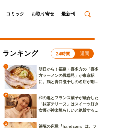
コミック
お取り寄せ
最新刊
ランキング
週間
24時間
1
明日から！福島・喜多方の「喜多
方ラーメンの異端児」が東京駅
に。鶏と青口煮干しの名店が期間
限定で登場
2
和の趣とフランス菓子が融合した
「抹茶テリーヌ」はスイーツ好き
女優が神楽坂らしいと絶賛する逸
品
3
笹塚の床屋『handsam』は、フ