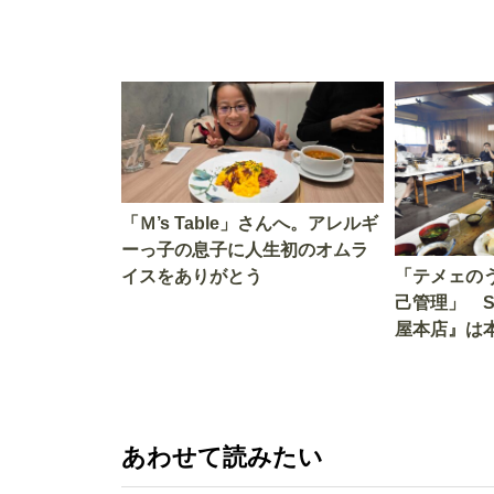
「Ｍ’s Table」さんへ。アレルギ
ーっ子の息子に人生初のオムラ
イスをありがとう
「テメェの
己管理」 
屋本店』は
か!? いざ
あわせて読みたい