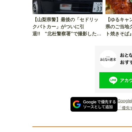
【山梨県警】最後の「セドリッ
【ゆるキャン
クパトカー」がついに引
県のご当地
退!! “北杜警察署”で撮影した最
ト焼きそば
後の雄姿を見てほしい
認証店でし
メニューを
Goog
「優先