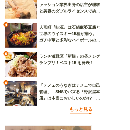
ァッション業界出身の店主が理容
と美容のダブルライセンスで挑む
新しいカルチャー発信基地
4
人形町『味源』は石鍋麻婆豆腐と
世界のウイスキー15種が揃う。
ガチ中華と多彩なハイボールの組
み合わせを楽しめる
5
ランチ激戦区「新橋」の昼メシグ
ランプリ！ベスト15 を発表！
6
「テメェのうなぎはテメェで自己
管理」 SNSでバズる『野沢屋本
店』は本当においしいのか!? い
ざ実食調査
もっと見る