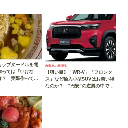
カップヌードルを電
自動車の経済学
作っては「いけな
【狙い目】「WR-V」「フロンク
は？ 実際作ってみ
ス」など輸入小型SUVはお買い得
こうイケてるじゃな
なのか？ “円安”の逆風の中での
価格や装備を検証